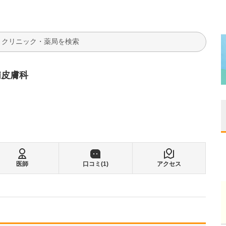
検索
浦皮膚科
医師
口コミ(
1
)
アクセス