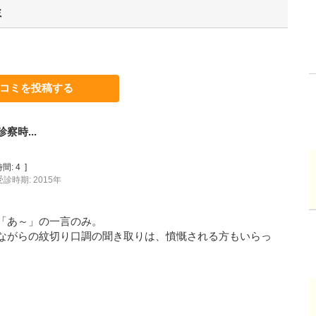
ミ
コミを投稿する
時...
間:
4
]
受診時期: 2015年
「あ～」の一言のみ。
ながらの紋切り口調の聞き取りは、憤慨される方もいらっ