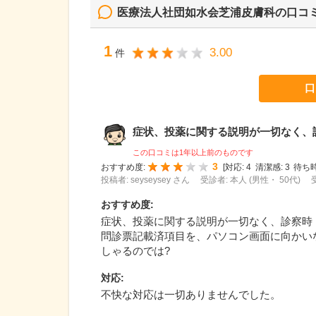
医療法人社団如水会芝浦皮膚科
の口コ
1
3.00
件
口
症状、投薬に関する説明が一切なく、診察
この口コミは1年以上前のものです
3
おすすめ度:
[
対応:
4
清潔感:
3
待ち時
投稿者: seyseysey さん
受診者: 本人 (男性・ 50代)
おすすめ度
:
症状、投薬に関する説明が一切なく、診察時
問診票記載済項目を、パソコン画面に向かい
しゃるのでは?
対応
:
不快な対応は一切ありませんでした。