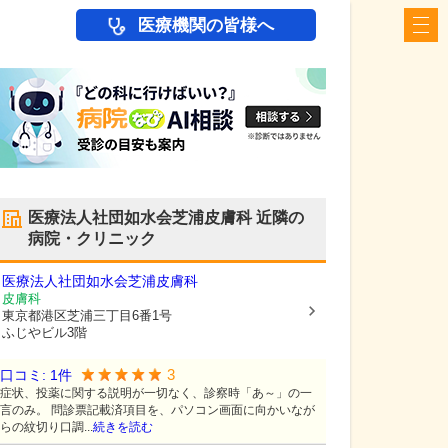
医療機関の皆様へ
医療法人社団如水会芝浦皮膚科
近隣の
病院・クリニック
医療法人社団如水会芝浦皮膚科
皮膚科
東京都港区
芝浦三丁目6番1号
ふじやビル3階
3
口コミ:
1
件
症状、投薬に関する説明が一切なく、診察時「あ～」の一
言のみ。 問診票記載済項目を、パソコン画面に向かいなが
らの紋切り口調...
続きを読む