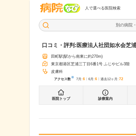
病院なび
人で選べる医院検索
口コミ・評判:
医療法人社団如水会芝
田町駅
(駅から
南東に約270m
)
東京都港区芝浦三丁目6番1号 ふじやビル3階
皮膚科
※
6
6
72
アクセス数
7月
:
6月
:
過去12ヶ月:
医院トップ
診療案内