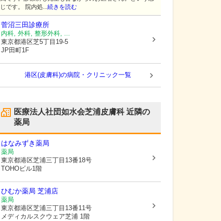
じです。 院内処...
続きを読む
菅沼三田診療所
内科, 外科, 整形外科, ...
東京都港区
芝5丁目19-5
JP田町1F
港区(皮膚科)の病院・クリニック一覧
医療法人社団如水会芝浦皮膚科
近隣の
薬局
はなみずき薬局
薬局
東京都港区
芝浦三丁目13番18号
TOHOビル1階
ひむか薬局 芝浦店
薬局
東京都港区
芝浦三丁目13番11号
メディカルスクウェア芝浦 1階