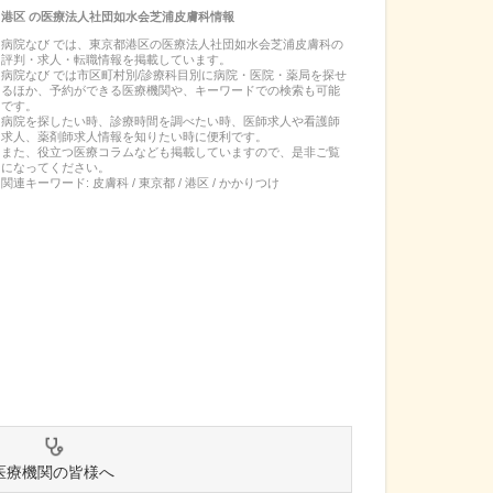
港区
の
医療法人社団如水会芝浦皮膚科
情報
病院なび では、
東京都
港区
の
医療法人社団如水会芝浦皮膚科
の
評判・求人・転職
情報を掲載しています。
病院なび では市区町村別/診療科目別に病院・医院・薬局を探せ
るほか、予約ができる医療機関や、キーワードでの検索も可能
です。
病院を探したい時、診療時間を調べたい時、医師求人や看護師
求人、薬剤師求人情報を知りたい時に便利です。
また、役立つ医療コラムなども掲載していますので、是非ご覧
になってください。
関連キーワード:
皮膚科 / 東京都 / 港区 / かかりつけ
医療機関の皆様へ