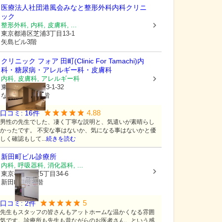
医療法人社団港風会
みなと整形外科内科クリニ
ック
整形外科, 内科, 皮膚科, ...
東京都港区
芝浦3丁目13-1
矢島ビル3階
クリニック フォア 田町(Clinic For Tamachi)内
科・糖尿病・アレルギー科・皮膚科
内科, 皮膚科, アレルギー科
東京都港区
芝浦3-1-32
なぎさテラス4階
4.88
口コミ:
16
件
男性の先生でした、凄く丁寧な説明と、気遣いが素晴らし
かったです。 不安な事はないか、気になる事はないかと優
しく確認もして...
続きを読む
新田町ビル診療所
内科, 呼吸器科, 消化器科, ...
東京都港区
芝5丁目34-6
新田町ビル2階
5
口コミ:
2
件
先生もスタッフの皆さんもアットホームな温かくなる雰囲
気です。診療所も先生も昔ながらのお医者さん。という感