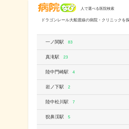
病院なび
人で選べる医院検索
ドラゴンレール大船渡線の病院・クリニックを
一ノ関駅
83
真滝駅
23
陸中門崎駅
4
岩ノ下駅
2
陸中松川駅
7
猊鼻渓駅
5