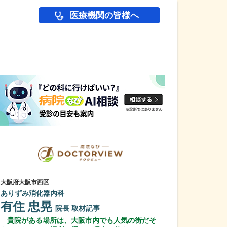
医療機関の皆様へ
医師(ドクター)の
大阪府大阪市西区
兵庫県西宮市
ありずみ消化器内科
西宮敬愛会病院
大塚 正久
有住 忠晃
院長
取材記事
三賀森 学
貴院がある場所は、大阪市内でも人気の街だそ