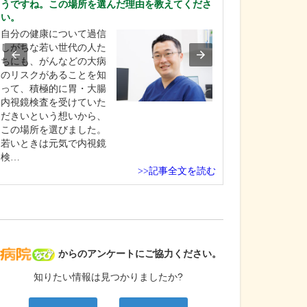
うですね。この場所を選んだ理由を教えてくださ
取材記事
い。
日々の診療では
自分の健康について過信
ますか?
しがちな若い世代の人た
ちにも、がんなどの大病
患者さんと信頼
のリスクがあることを知
くことを何より
って、積極的に胃・大腸
しています。CO
内視鏡検査を受けていた
「手術に伴う心
だきいという想いから、
を限りなくゼロ
この場所を選びました。
ること」を目標
若いときは元気で内視鏡
ますので、患者
検…
対話から不安の
>>記事全文を読む
上げ、病気の根
指…
病院なび
からのアンケートにご協力ください。
知りたい情報は見つかりましたか?