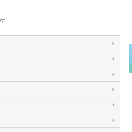
探す
東京都中野区
中野富士見町耳鼻咽喉科
冨岡 亮太
院長
取材記事
特に先生が力を入れている診療について教えて