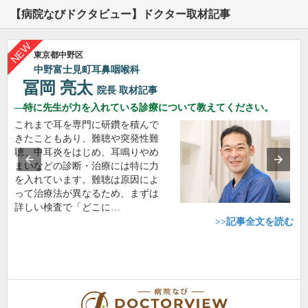
【病院なびドクタビュー】ドクター取材記事
東京都中野区
中野富士見町耳鼻咽喉科
冨岡 亮太
院長
取材記事
特に先生が力を入れている診療について教えてください。
これまで耳を専門に研鑽を積んで
きたこともあり、難聴や突発性難
聴、中耳炎をはじめ、耳鳴りやめ
まいなどの診断・治療には特に力
を入れています。難聴は原因によ
って治療法が異なるため、まずは
詳しい検査で「どこに…
>>記事全文を読む