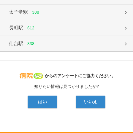
太子堂駅
388
長町駅
612
仙台駅
838
病院なび
からのアンケートにご協力ください。
知りたい情報は見つかりましたか?
はい
いいえ