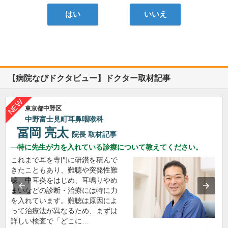
はい
いいえ
【病院なびドクタビュー】ドクター取材記事
東京都中野区
中野富士見町耳鼻咽喉科
冨岡 亮太
院長
取材記事
特に先生が力を入れている診療について教えてください。
これまで耳を専門に研鑽を積んで
きたこともあり、難聴や突発性難
聴、中耳炎をはじめ、耳鳴りやめ
まいなどの診断・治療には特に力
を入れています。難聴は原因によ
って治療法が異なるため、まずは
詳しい検査で「どこに…