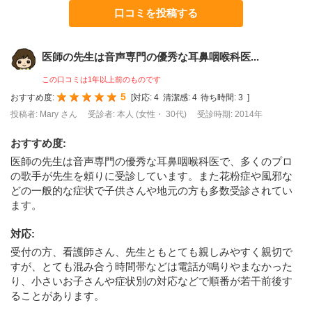
口コミを投稿する
医師の先生は音声専門の優秀な耳鼻咽喉科医...
この口コミは1年以上前のものです
5
おすすめ度:
[
対応:
4
清潔感:
4
待ち時間:
3
]
投稿者: Mary さん
受診者: 本人 (女性・ 30代)
受診時期: 2014年
おすすめ度
:
医師の先生は音声専門の優秀な耳鼻咽喉科医で、多くのプロ
の歌手が先生を頼りに受診しています。また花粉症や風邪な
どの一般的な症状で子供さんや地元の方も多数受診されてい
ます。
対応
:
受付の方、看護師さん、先生ともとても親しみやすく親切で
すが、とても混み合う時間帯などは電話が鳴りやまなかった
り、小さいお子さんや症状別の対応などで順番が若干前後す
ることがあります。