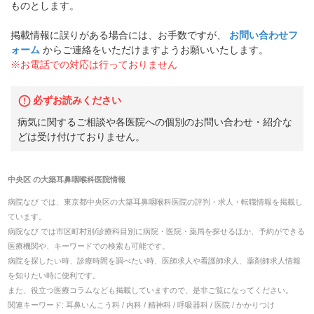
ものとします。
掲載情報に誤りがある場合には、お手数ですが、
お問い合わせフ
ォーム
からご連絡をいただけますようお願いいたします。
※お電話での対応は行っておりません
必ずお読みください
病気に関するご相談や各医院への個別のお問い合わせ・紹介な
どは受け付けておりません。
中央区
の
大築耳鼻咽喉科医院
情報
病院なび では、
東京都
中央区
の
大築耳鼻咽喉科医院
の
評判・求人・転職
情報を掲載し
ています。
病院なび では市区町村別/診療科目別に病院・医院・薬局を探せるほか、予約ができる
医療機関や、キーワードでの検索も可能です。
病院を探したい時、診療時間を調べたい時、医師求人や看護師求人、薬剤師求人情報
を知りたい時に便利です。
また、役立つ医療コラムなども掲載していますので、是非ご覧になってください。
関連キーワード:
耳鼻いんこう科 / 内科 / 精神科 / 呼吸器科 / 医院 / かかりつけ