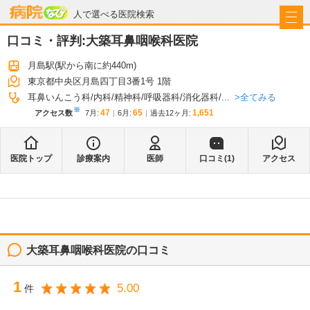
病院なび
人で選べる医院検索
口コミ・評判:
大築耳鼻咽喉科医院
月島駅
(駅から
南に約440m
)
東京都中央区月島四丁目3番1号 1階
全てみる
耳鼻いんこう科
内科
精神科
呼吸器科
消化器科
...
※
47
65
1,651
アクセス数
7月
:
6月
:
過去12ヶ月:
医院トップ
診療案内
医師
口コミ(
1
)
アクセス
大築耳鼻咽喉科医院
の口コミ
1
5.00
件