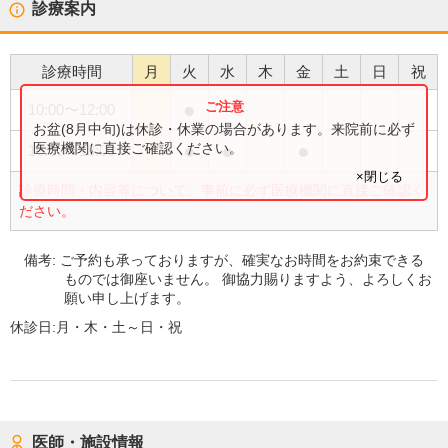
診療案内
診療時間
月
火
水
木
金
土
日
祝
●
10:00
〜
12:00
お盆(8月中旬)は休診・休業の場合があります。来院前に必ず
●
●
●
医療機関に直接ご確認ください。
16:00
〜
18:00
×閉じる
診療時間・内容等について、事前に必ず医療機関に直接ご確認く
ださい。
備考:
ご予約も承っておりますが、確実なお時間をお約束できる
ものでは御座いません。 御協力賜りますよう、よろしくお
願い申し上げます。
休診日:
月・木・土～日・祝
医師・施設情報