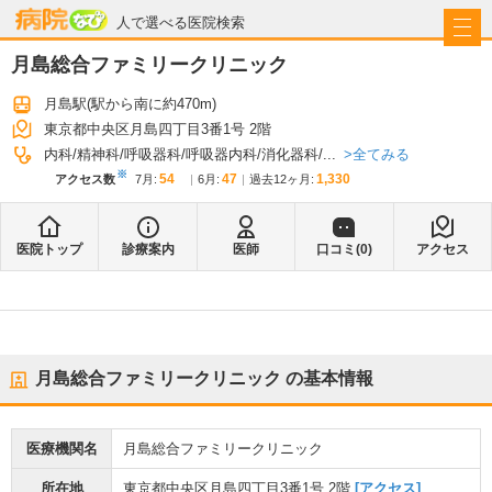
病院なび
人で選べる医院検索
月島総合ファミリークリニック
月島駅
(駅から
南に約470m
)
東京都中央区月島四丁目3番1号 2階
全てみる
内科
精神科
呼吸器科
呼吸器内科
消化器科
...
※
54
47
1,330
アクセス数
7月
:
6月
:
過去12ヶ月:
医院トップ
診療案内
医師
口コミ(
0
)
アクセス
月島総合ファミリークリニック
の基本情報
医療機関名
月島総合ファミリークリニック
所在地
東京都中央区月島四丁目3番1号 2階
[アクセス]