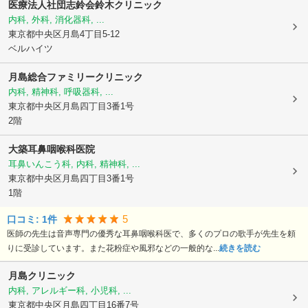
医療法人社団志鈴会
鈴木クリニック
内科, 外科, 消化器科, ...
東京都中央区
月島4丁目5-12
ベルハイツ
月島総合ファミリークリニック
内科, 精神科, 呼吸器科, ...
東京都中央区
月島四丁目3番1号
2階
大築耳鼻咽喉科医院
耳鼻いんこう科, 内科, 精神科, ...
東京都中央区
月島四丁目3番1号
1階
5
口コミ:
1
件
医師の先生は音声専門の優秀な耳鼻咽喉科医で、多くのプロの歌手が先生を頼
りに受診しています。また花粉症や風邪などの一般的な...
続きを読む
月島クリニック
内科, アレルギー科, 小児科, ...
東京都中央区
月島四丁目16番7号