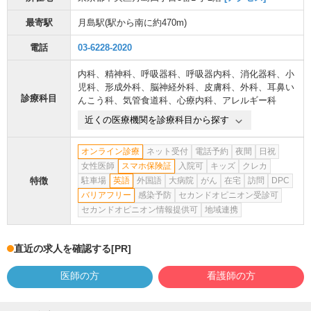
最寄駅
月島駅
(駅から
南に約470m
)
電話
03-6228-2020
内科
、
精神科
、
呼吸器科
、
呼吸器内科
、
消化器科
、
小
児科
、
形成外科
、
脳神経外科
、
皮膚科
、
外科
、
耳鼻い
診療科目
んこう科
、
気管食道科
、
心療内科
、
アレルギー科
近くの医療機関を診療科目から探す
オンライン診療
ネット受付
電話予約
夜間
日祝
女性医師
スマホ保険証
入院可
キッズ
クレカ
特徴
駐車場
英語
外国語
大病院
がん
在宅
訪問
DPC
バリアフリー
感染予防
セカンドオピニオン受診可
セカンドオピニオン情報提供可
地域連携
直近の求人を確認する
[PR]
医師の方
看護師の方