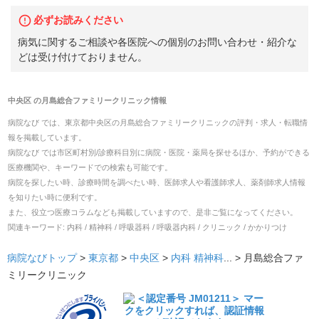
必ずお読みください
病気に関するご相談や各医院への個別のお問い合わせ・紹介な
どは受け付けておりません。
中央区
の
月島総合ファミリークリニック
情報
病院なび では、
東京都
中央区
の
月島総合ファミリークリニック
の
評判・求人・転職
情
報を掲載しています。
病院なび では市区町村別/診療科目別に病院・医院・薬局を探せるほか、予約ができる
医療機関や、キーワードでの検索も可能です。
病院を探したい時、診療時間を調べたい時、医師求人や看護師求人、薬剤師求人情報
を知りたい時に便利です。
また、役立つ医療コラムなども掲載していますので、是非ご覧になってください。
関連キーワード:
内科 / 精神科 / 呼吸器科 / 呼吸器内科 / クリニック / かかりつけ
病院なびトップ
>
東京都
>
中央区
>
内科
精神科
... >
月島総合ファ
ミリークリニック