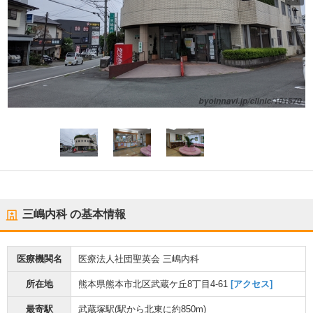
三嶋内科
の基本情報
医療機関名
医療法人社団聖英会 三嶋内科
所在地
熊本県熊本市北区武蔵ケ丘8丁目4-61
[アクセス]
最寄駅
武蔵塚駅
(駅から
北東に約850m
)