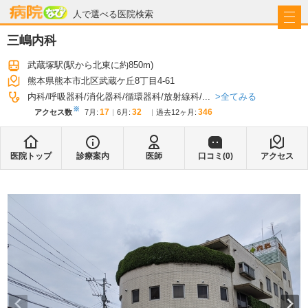
病院なび
人で選べる医院検索
三嶋内科
武蔵塚駅
(駅から
北東に約850m
)
熊本県熊本市北区武蔵ケ丘8丁目4-61
全てみる
内科
呼吸器科
消化器科
循環器科
放射線科
...
※
17
32
346
アクセス数
7月
:
6月
:
過去12ヶ月:
医院トップ
診療案内
医師
口コミ(
0
)
アクセス