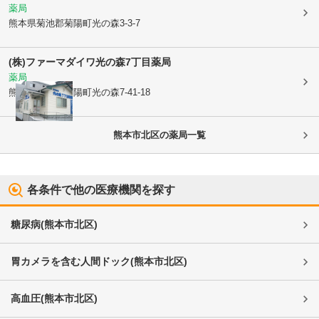
薬局
熊本県菊池郡菊陽町
光の森3-3-7
(株)ファーマダイワ
光の森7丁目薬局
薬局
熊本県菊池郡菊陽町
光の森7-41-18
熊本市北区
の薬局一覧
各条件で他の医療機関を探す
糖尿病
(
熊本市北区
)
胃カメラを含む人間ドック
(
熊本市北区
)
高血圧
(
熊本市北区
)