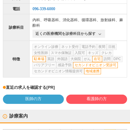
電話
096-339-6000
内科
、
呼吸器科
、
消化器科
、
循環器科
、
放射線科
、
麻
酔科
診療科目
近くの医療機関を診療科目から探す
オンライン診療
ネット受付
電話予約
夜間
日祝
女性医師
スマホ保険証
入院可
キッズ
クレカ
特徴
駐車場
英語
外国語
大病院
がん
在宅
訪問
DPC
バリアフリー
感染予防
セカンドオピニオン受診可
セカンドオピニオン情報提供可
地域連携
直近の求人を確認する
[PR]
医師の方
看護師の方
診療案内