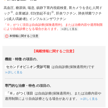
高血圧
糖尿病
喘息
鎮静下胃内視鏡検査
胃カメラを含む人間ド
※
※
ック
企業健診
ED(勃起不全)
肝炎ワクチン
肺炎球菌ワクチ
ン(成人/高齢者)
インフルエンザワクチン
「※」がつく項目は自由診療(保険適用外)、または治療内容や適用制限
により自由診療となる場合があります。
詳しく見る
本情報に関するご注意
【掲載情報に関するご注意】
機能・特徴
の項目の、
セカンドオピニオン受診可能
は自由診療(保険適用外)です
詳しく見る
専門的な治療・特色
の項目の、
「※」がつく項目
は自由診療(保険適用外)、または治療内容や
適用制限により自由診療となる場合があります。
詳しく見る