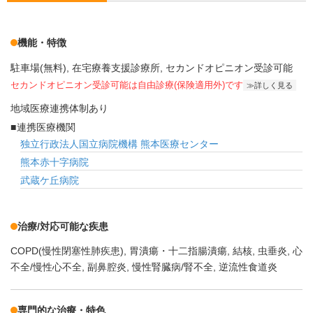
機能・特徴
駐車場(無料)
在宅療養支援診療所
セカンドオピニオン受診可能
セカンドオピニオン受診可能
は自由診療(保険適用外)です
詳しく見る
地域医療連携体制あり
連携医療機関
独立行政法人国立病院機構 熊本医療センター
熊本赤十字病院
武蔵ケ丘病院
治療/対応可能な疾患
COPD(慢性閉塞性肺疾患)
胃潰瘍・十二指腸潰瘍
結核
虫垂炎
心
不全/慢性心不全
副鼻腔炎
慢性腎臓病/腎不全
逆流性食道炎
専門的な治療・特色