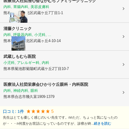
医療法人社団澄心会
なかむらファミリークリニック
内科, 胃腸内科, 美容皮膚科
熊本県熊本市北区
武蔵ケ丘7丁目1-1
清藤クリニック
内科, 呼吸器内科, 小児科, ...
熊本県熊本市北区
武蔵ヶ丘4-10-14
武蔵しもむら医院
小児科, アレルギー科, 内科
熊本県菊池郡菊陽町
武蔵ケ丘2丁目10-7
医療法人社団栄康会
ひかりケ丘眼科・内科医院
内科, 神経内科, 眼科
熊本県合志市
幾久富1909-1379
5
口コミ:
1
件
先生はとても優しく感じのいい先生です。nnただ、ちょっと気になったの
が・・・n何度かお世話になっているのですが、診察が終...
続きを読む