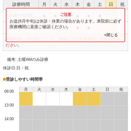
診療時間
月
火
水
木
金
土
日
祝
●
●
●
●
●
●
9:00
〜
13:00
お盆(8月中旬)は休診・休業の場合があります。来院前に必ず
●
●
●
●
●
医療機関に直接ご確認ください。
15:00
〜
19:00
×閉じる
診療時間・内容等について、事前に必ず医療機関に直接ご確認く
ださい。
備考:
土曜AMのみ診療
休診日:
日・祝
受診しやすい時間帯
月
火
水
木
金
土
日
祝
09:00
13:00
14:00