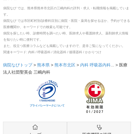
病院なび では、
熊本県
熊本市北区
の
三嶋内科
の
評判・求人・転職
情報を掲載していま
す。
病院なび では市区町村別/診療科目別に病院・医院・薬局を探せるほか、予約ができる
医療機関や、キーワードでの検索も可能です。
病院を探したい時、診療時間を調べたい時、医師求人や看護師求人、薬剤師求人情報
を知りたい時に便利です。
また、役立つ医療コラムなども掲載していますので、是非ご覧になってください。
関連キーワード:
内科 / 呼吸器科 / 消化器科 / 循環器科 / かかりつけ
病院なびトップ
>
熊本県
>
熊本市北区
>
内科
呼吸器内科
... >
医療
法人社団聖英会 三嶋内科
プライバシーマークについて