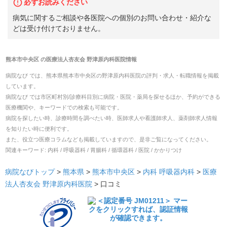
必ずお読みください
病気に関するご相談や各医院への個別のお問い合わせ・紹介な
どは受け付けておりません。
熊本市中央区
の
医療法人杏友会 野津原内科医院
情報
病院なび では、
熊本県
熊本市中央区
の
野津原内科医院
の
評判・求人・転職
情報を掲載
しています。
病院なび では市区町村別/診療科目別に病院・医院・薬局を探せるほか、予約ができる
医療機関や、キーワードでの検索も可能です。
病院を探したい時、診療時間を調べたい時、医師求人や看護師求人、薬剤師求人情報
を知りたい時に便利です。
また、役立つ医療コラムなども掲載していますので、是非ご覧になってください。
関連キーワード:
内科 / 呼吸器科 / 胃腸科 / 循環器科 / 医院 / かかりつけ
病院なびトップ
>
熊本県
>
熊本市中央区
>
内科
呼吸器内科
>
医療
法人杏友会 野津原内科医院
>
口コミ