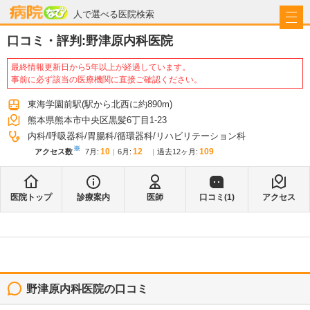
病院なび
人で選べる医院検索
口コミ・評判:
野津原内科医院
最終情報更新日から5年以上が経過しています。
事前に必ず該当の医療機関に直接ご確認ください。
東海学園前駅
(駅から
北西に約890m
)
熊本県熊本市中央区黒髪6丁目1-23
内科
呼吸器科
胃腸科
循環器科
リハビリテーション科
※
10
12
109
アクセス数
7月
:
6月
:
過去12ヶ月:
医院トップ
診療案内
医師
口コミ(
1
)
アクセス
野津原内科医院
の口コミ