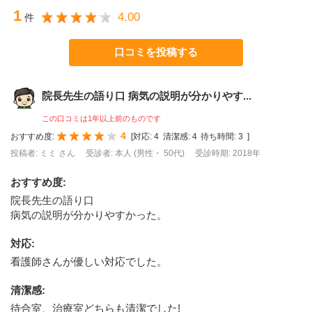
1
4.00
件
口コミを投稿する
院長先生の語り口 病気の説明が分かりやす...
この口コミは1年以上前のものです
4
おすすめ度:
[
対応:
4
清潔感:
4
待ち時間:
3
]
投稿者: ミミ さん
受診者: 本人 (男性・ 50代)
受診時期: 2018年
おすすめ度
:
院長先生の語り口
病気の説明が分かりやすかった。
対応
:
看護師さんが優しい対応でした。
清潔感
:
待合室、治療室どちらも清潔でした!