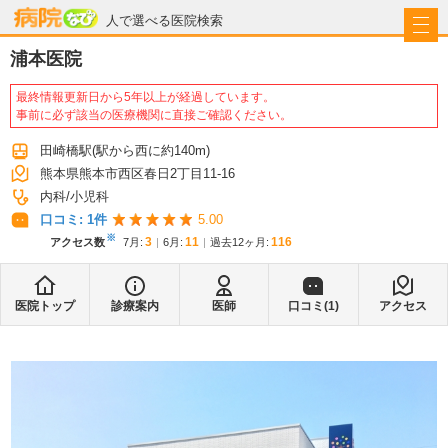
病院なび
人で選べる医院検索
浦本医院
最終情報更新日から5年以上が経過しています。
事前に必ず該当の医療機関に直接ご確認ください。
田崎橋駅
(駅から
西に約140m
)
熊本県熊本市西区春日2丁目11-16
内科
小児科
口コミ:
1
件
5.00
※
3
11
116
アクセス数
7月
:
6月
:
過去12ヶ月:
医院トップ
診療案内
医師
口コミ(
1
)
アクセス