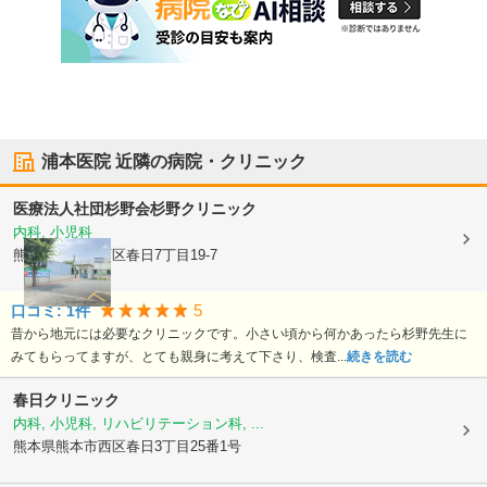
浦本医院
近隣の病院・クリニック
医療法人社団杉野会
杉野クリニック
内科, 小児科
熊本県熊本市西区
春日7丁目19-7
5
口コミ:
1
件
昔から地元には必要なクリニックです。小さい頃から何かあったら杉野先生に
みてもらってますが、とても親身に考えて下さり、検査...
続きを読む
春日クリニック
内科, 小児科, リハビリテーション科, ...
熊本県熊本市西区
春日3丁目25番1号