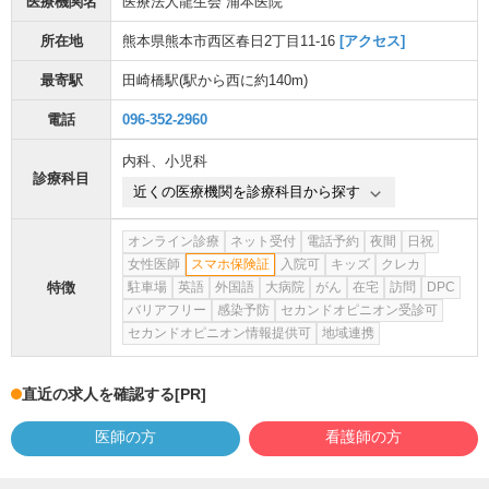
医療機関名
医療法人龍生会 浦本医院
所在地
熊本県熊本市西区春日2丁目11-16
[アクセス]
最寄駅
田崎橋駅
(駅から
西に約140m
)
電話
096-352-2960
内科
、
小児科
診療科目
近くの医療機関を診療科目から探す
オンライン診療
ネット受付
電話予約
夜間
日祝
女性医師
スマホ保険証
入院可
キッズ
クレカ
特徴
駐車場
英語
外国語
大病院
がん
在宅
訪問
DPC
バリアフリー
感染予防
セカンドオピニオン受診可
セカンドオピニオン情報提供可
地域連携
直近の求人を確認する
[PR]
医師の方
看護師の方