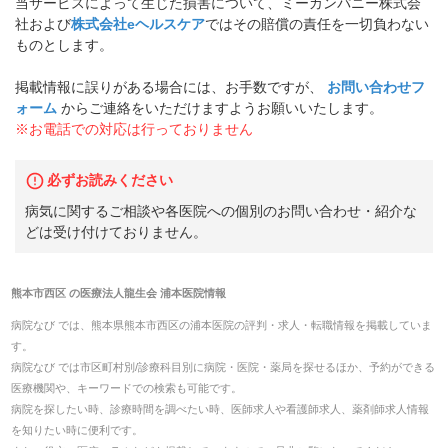
当サービスによって生じた損害について、ミーカンパニー株式会
社および
株式会社eヘルスケア
ではその賠償の責任を一切負わない
ものとします。
掲載情報に誤りがある場合には、お手数ですが、
お問い合わせフ
ォーム
からご連絡をいただけますようお願いいたします。
※お電話での対応は行っておりません
必ずお読みください
病気に関するご相談や各医院への個別のお問い合わせ・紹介な
どは受け付けておりません。
熊本市西区
の
医療法人龍生会 浦本医院
情報
病院なび では、
熊本県
熊本市西区
の
浦本医院
の
評判・求人・転職
情報を掲載していま
す。
病院なび では市区町村別/診療科目別に病院・医院・薬局を探せるほか、予約ができる
医療機関や、キーワードでの検索も可能です。
病院を探したい時、診療時間を調べたい時、医師求人や看護師求人、薬剤師求人情報
を知りたい時に便利です。