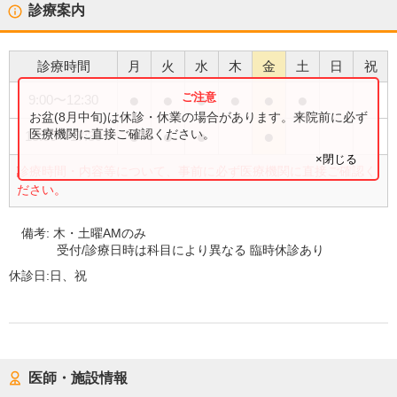
診療案内
診療時間
月
火
水
木
金
土
日
祝
●
●
●
●
●
●
9:00
〜
12:30
お盆(8月中旬)は休診・休業の場合があります。来院前に必ず
●
●
●
●
医療機関に直接ご確認ください。
15:00
〜
17:30
×閉じる
診療時間・内容等について、事前に必ず医療機関に直接ご確認く
ださい。
備考:
木・土曜AMのみ
受付/診療日時は科目により異なる 臨時休診あり
休診日:
日、祝
医師・施設情報