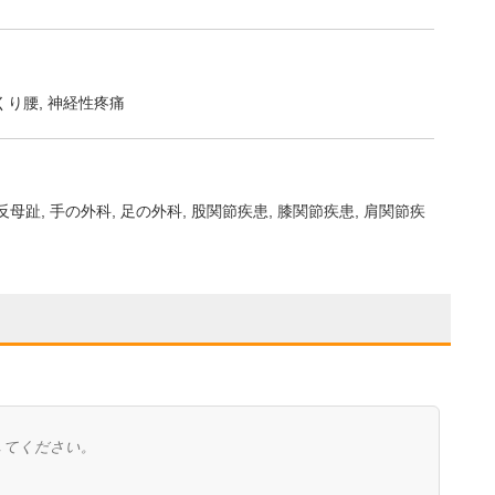
くり腰
神経性疼痛
反母趾
手の外科
足の外科
股関節疾患
膝関節疾患
肩関節疾