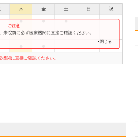
水
木
金
土
日
祝
●
●
●
●
●
す。来院前に必ず医療機関に直接ご確認ください。
×閉じる
●
●
療機関に直接ご確認ください。