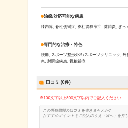
治療/対応可能な疾患
膝内障
脊柱側彎症
脊柱管狭窄症
腱鞘炎
ぎっ
専門的な治療・特色
腰痛
スポーツ整形外科/スポーツクリニック
外
患
肘関節疾患
骨粗鬆症
口コミ (0件)
※100文字以上800文字以内でご記入ください