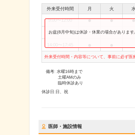
外来受付時間
月
火
●
●
9:00
〜
12:00
お盆(8月中旬)は休診・休業の場合がありま
14:00
〜
16:00
●
●
14:00
〜
17:45
外来受付時間・内容等について、事前に必ず医
備考:
水曜16時まで
土曜AMのみ
臨時休診あり
休診日:
日、祝
医師・施設情報