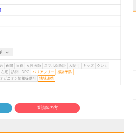
]
す
約
夜間
日祝
女性医師
スマホ保険証
入院可
キッズ
クレカ
在宅
訪問
DPC
バリアフリー
感染予防
オピニオン情報提供可
地域連携
看護師の方