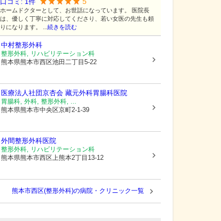
5
口コミ:
1
件
ホームドクターとして、お世話になっています。 医院長
は、優しく丁寧に対応してくださり、若い女医の先生も頼
りになります。 ...
続きを読む
中村整形外科
整形外科, リハビリテーション科
熊本県熊本市西区
池田二丁目5-22
医療法人社団京杏会 藏元外科胃腸科医院
胃腸科, 外科, 整形外科, ...
熊本県熊本市中央区
京町2-1-39
外間整形外科医院
整形外科, リハビリテーション科
熊本県熊本市西区
上熊本2丁目13-12
熊本市西区(整形外科)の病院・クリニック一覧