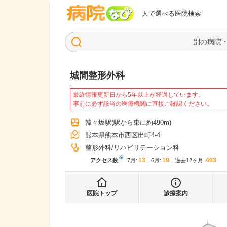
病院なび
人で選べる医院検索
城間整形外科
最終情報更新日から5年以上が経過しています。
事前に必ず該当の医療機関に直接ご確認ください。
韓々坂駅
(駅から
東に約490m
)
熊本県熊本市西区出町4-4
整形外科
リハビリテーション科
※
13
19
403
アクセス数
7月
:
6月
:
過去12ヶ月:
医院トップ
診療案内