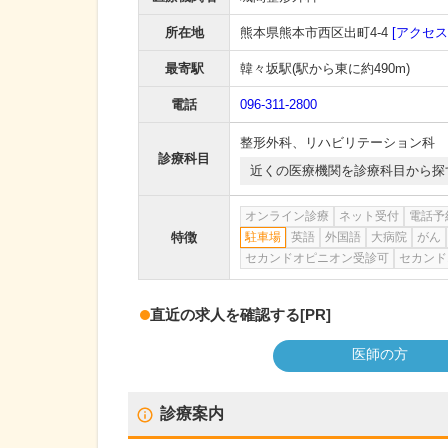
所在地
熊本県熊本市西区出町4-4
[アクセス
最寄駅
韓々坂駅
(駅から
東に約490m
)
電話
096-311-2800
整形外科
、
リハビリテーション科
診療科目
近くの医療機関を診療科目から探
オンライン診療
ネット受付
電話予
特徴
駐車場
英語
外国語
大病院
がん
セカンドオピニオン受診可
セカンド
直近の求人を確認する
[PR]
医師の方
診療案内