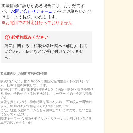
掲載情報に誤りがある場合には、お手数です
が、
お問い合わせフォーム
からご連絡をいただ
けますようお願いいたします。
※お電話での対応は行っておりません
必ずお読みください
病気に関するご相談や各医院への個別のお問
い合わせ・紹介などは受け付けておりませ
ん。
熊本市西区
の
城間整形外科
情報
病院なび では、
熊本県
熊本市西区
の
城間整形外科
の
評判・求
人・転職
情報を掲載しています。
病院なび では市区町村別/診療科目別に病院・医院・薬局を探せ
るほか、予約ができる医療機関や、キーワードでの検索も可能
です。
病院を探したい時、診療時間を調べたい時、医師求人や看護師
求人、薬剤師求人情報を知りたい時に便利です。
また、役立つ医療コラムなども掲載していますので、是非ご覧
になってください。
関連キーワード:
整形外科 / リハビリテーション科 / 熊本県 / 熊
本市西区 / かかりつけ