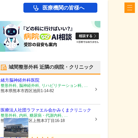
医療機関の皆様へ
城間整形外科
近隣の病院・クリニック
緒方脳神経外科医院
整形外科, 脳神経外科, リハビリテーション科, ...
熊本県熊本市西区
池田1-14-82
医療法人社団ラファエル会
かみくまクリニック
整形外科, 内科, 糖尿病・代謝内科, ...
熊本県熊本市西区
上熊本3丁目16-18