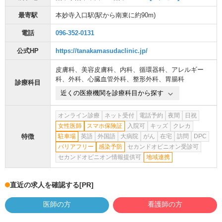
最寄駅
本妙寺入口駅
(駅から
南東に約90m
)
電話
096-352-0131
公式HP
https://tanakamasudaclinic.jp/
皮膚科
、
美容皮膚科
、
内科
、
循環器科
、
アレルギー
科
、
外科
、
心臓血管外科
、
整形外科
、
胃腸科
診療科目
近くの医療機関を診療科目から探す
オンライン診療
ネット受付
電話予約
夜間
日祝
女性医師
スマホ保険証
入院可
キッズ
クレカ
特徴
駐車場
英語
外国語
大病院
がん
在宅
訪問
DPC
バリアフリー
感染予防
セカンドオピニオン受診可
セカンドオピニオン情報提供可
地域連携
直近の求人を確認する
[PR]
医師の方
看護師の方