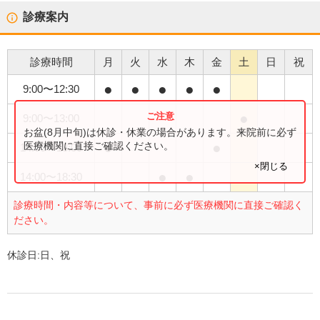
診療案内
診療時間
月
火
水
木
金
土
日
祝
●
●
●
●
●
9:00
〜
12:30
●
9:00
〜
13:00
お盆(8月中旬)は休診・休業の場合があります。来院前に必ず
●
●
医療機関に直接ご確認ください。
14:00
〜
18:00
×閉じる
●
●
14:00
〜
18:30
診療時間・内容等について、事前に必ず医療機関に直接ご確認く
ださい。
休診日:
日、祝