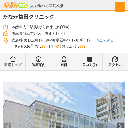
病院なび
人で選べる医院検索
たなか益田クリニック
本妙寺入口駅
(駅から
南東に約90m
)
熊本県熊本市西区上熊本2-12-28
全てみる
皮膚科
美容皮膚科
内科
循環器科
アレルギー科
...
※
25
43
698
アクセス数
7月
:
6月
:
過去12ヶ月:
医院トップ
診療案内
医師
口コミ(
0
)
アクセス