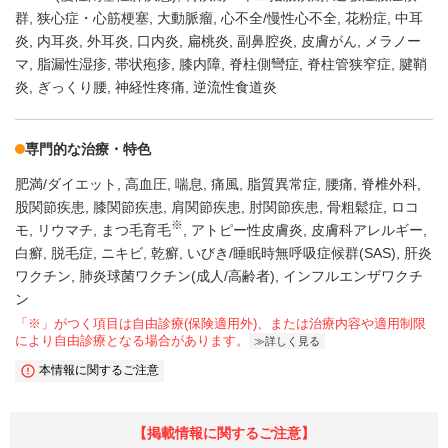
群
狭心症・心筋梗塞
大動脈瘤
心不全/慢性心不全
花粉症
中耳
炎
内耳炎
外耳炎
口内炎
扁桃炎
副鼻腔炎
皮膚がん
メラノー
マ
脂漏性湿疹
帯状疱疹
膝内障
脊柱側彎症
脊柱管狭窄症
腱鞘
炎
ぎっくり腰
神経性疼痛
逆流性食道炎
専門的な治療・特色
肥満/ダイエット
高血圧
喘息
痛風
脂質異常症
腰痛
脊椎外科
股関節疾患
膝関節疾患
肩関節疾患
肘関節疾患
骨粗鬆症
ロコ
※
モ
リウマチ
まつ毛育毛
アトピー性皮膚炎
皮膚科アレルギー
白癬
脱毛症
ニキビ
乾癬
いびき/睡眠時無呼吸症候群(SAS)
肝炎
ワクチン
肺炎球菌ワクチン(成人/高齢者)
インフルエンザワクチ
ン
「※」がつく項目は自由診療(保険適用外)、または治療内容や適用制限
により自由診療となる場合があります。
詳しく見る
本情報に関するご注意
【掲載情報に関するご注意】