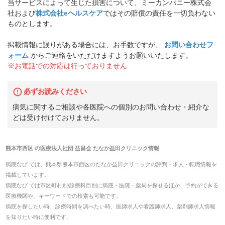
当サービスによって生じた損害について、ミーカンパニー株式会
社および
株式会社eヘルスケア
ではその賠償の責任を一切負わない
ものとします。
掲載情報に誤りがある場合には、お手数ですが、
お問い合わせフ
ォーム
からご連絡をいただけますようお願いいたします。
※お電話での対応は行っておりません
必ずお読みください
病気に関するご相談や各医院への個別のお問い合わせ・紹介な
どは受け付けておりません。
熊本市西区
の
医療法人社団 益昌会 たなか益田クリニック
情報
病院なび では、
熊本県
熊本市西区
の
たなか益田クリニック
の
評判・求人・転職
情報を
掲載しています。
病院なび では市区町村別/診療科目別に病院・医院・薬局を探せるほか、予約ができる
医療機関や、キーワードでの検索も可能です。
病院を探したい時、診療時間を調べたい時、医師求人や看護師求人、薬剤師求人情報
を知りたい時に便利です。