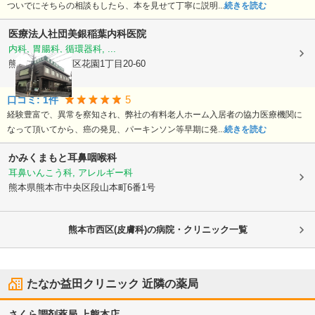
ついでにそちらの相談もしたら、本を見せて丁寧に説明...
続きを読む
医療法人社団美銀
稲葉内科医院
内科, 胃腸科, 循環器科, ...
熊本県熊本市西区
花園1丁目20-60
5
口コミ:
1
件
経験豊富で、異常を察知され、弊社の有料老人ホーム入居者の協力医療機関に
なって頂いてから、癌の発見、パーキンソン等早期に発...
続きを読む
かみくまもと耳鼻咽喉科
耳鼻いんこう科, アレルギー科
熊本県熊本市中央区
段山本町6番1号
熊本市西区(皮膚科)の病院・クリニック一覧
たなか益田クリニック
近隣の薬局
さくら調剤薬局 上熊本店