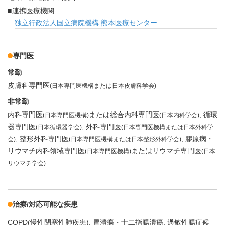
連携医療機関
独立行政法人国立病院機構 熊本医療センター
専門医
常勤
皮膚科専門医
(日本専門医機構または日本皮膚科学会)
非常勤
内科専門医
または総合内科専門医
循環
(日本専門医機構)
(日本内科学会)
器専門医
外科専門医
(日本循環器学会)
(日本専門医機構または日本外科学
整形外科専門医
膠原病・
会)
(日本専門医機構または日本整形外科学会)
リウマチ内科領域専門医
またはリウマチ専門医
(日本専門医機構)
(日本
リウマチ学会)
治療/対応可能な疾患
COPD(慢性閉塞性肺疾患)
胃潰瘍・十二指腸潰瘍
過敏性腸症候