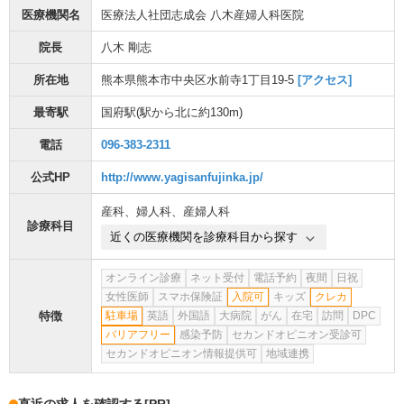
医療機関名
医療法人社団志成会 八木産婦人科医院
院長
八木 剛志
所在地
熊本県熊本市中央区水前寺1丁目19-5
[アクセス]
最寄駅
国府駅
(駅から
北に約130m
)
電話
096-383-2311
公式HP
http://www.yagisanfujinka.jp/
産科
、
婦人科
、
産婦人科
診療科目
近くの医療機関を診療科目から探す
オンライン診療
ネット受付
電話予約
夜間
日祝
女性医師
スマホ保険証
入院可
キッズ
クレカ
特徴
駐車場
英語
外国語
大病院
がん
在宅
訪問
DPC
バリアフリー
感染予防
セカンドオピニオン受診可
セカンドオピニオン情報提供可
地域連携