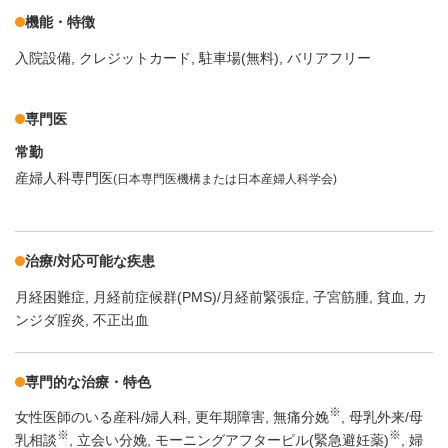
機能・特徴
入院設備
クレジットカード
駐車場(無料)
バリアフリー
専門医
常勤
産婦人科専門医
(日本専門医機構または日本産婦人科学会)
治療/対応可能な疾患
月経困難症
月経前症候群(PMS)/月経前緊張症
子宮筋腫
貧血
カ
ンジダ腟炎
不正出血
専門的な治療・特色
※
女性医師のいる産科/婦人科
更年期障害
無痛分娩
母乳外来/母
※
※
乳相談
立会い分娩
モーニングアフターピル(緊急避妊薬)
婦