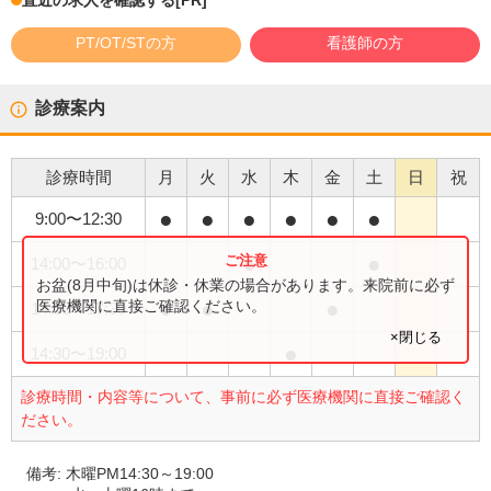
直近の求人を確認する
[PR]
PT/OT/STの方
看護師の方
診療案内
診療時間
月
火
水
木
金
土
日
祝
●
●
●
●
●
●
9:00
〜
12:30
●
●
14:00
〜
16:00
お盆(8月中旬)は休診・休業の場合があります。来院前に必ず
●
●
●
医療機関に直接ご確認ください。
14:00
〜
17:30
×閉じる
●
14:30
〜
19:00
診療時間・内容等について、事前に必ず医療機関に直接ご確認く
ださい。
備考:
木曜PM14:30～19:00