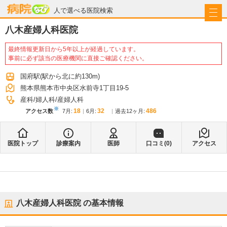
病院なび
人で選べる医院検索
八木産婦人科医院
最終情報更新日から5年以上が経過しています。
事前に必ず該当の医療機関に直接ご確認ください。
国府駅
(駅から
北に約130m
)
熊本県熊本市中央区水前寺1丁目19-5
産科
婦人科
産婦人科
※
18
32
486
アクセス数
7月
:
6月
:
過去12ヶ月:
医院トップ
診療案内
医師
口コミ(
0
)
アクセス
八木産婦人科医院
の基本情報