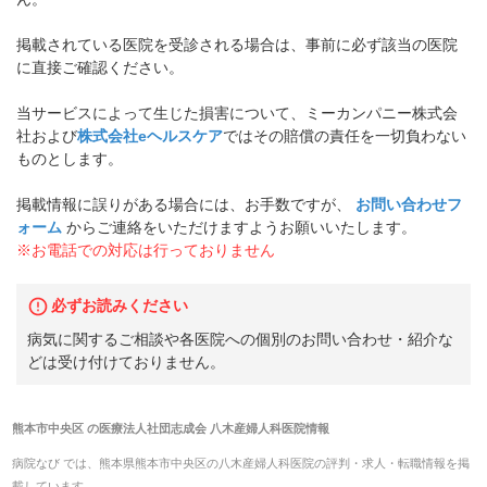
掲載されている医院を受診される場合は、事前に必ず該当の医院
に直接ご確認ください。
当サービスによって生じた損害について、ミーカンパニー株式会
社および
株式会社eヘルスケア
ではその賠償の責任を一切負わない
ものとします。
掲載情報に誤りがある場合には、お手数ですが、
お問い合わせフ
ォーム
からご連絡をいただけますようお願いいたします。
※お電話での対応は行っておりません
必ずお読みください
病気に関するご相談や各医院への個別のお問い合わせ・紹介な
どは受け付けておりません。
熊本市中央区
の
医療法人社団志成会 八木産婦人科医院
情報
病院なび では、
熊本県
熊本市中央区
の
八木産婦人科医院
の
評判・求人・転職
情報を掲
載しています。