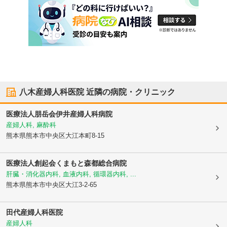
八木産婦人科医院
近隣の病院・クリニック
医療法人朋岳会
伊井産婦人科病院
産婦人科, 麻酔科
熊本県熊本市中央区
大江本町8-15
医療法人創起会
くまもと森都総合病院
肝臓・消化器内科, 血液内科, 循環器内科, ...
熊本県熊本市中央区
大江3-2-65
田代産婦人科医院
産婦人科