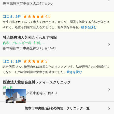
熊本県熊本市中央区
大江4丁目5-5
4.5
口コミ:
2
件
女性の病は色々あって素人ではわかりませんが、問題を解決する方法が分かり
やすく、処置も的確で個人を大切にし、将来的な事を伝...
続きを読む
社会医療法人芳和会
くわみず病院
内科, アレルギー科, 外科, ...
熊本県熊本市中央区
神水1丁目14-41
3
口コミ:
1
件
総合病院であり施設自体は綺麗なためオススメです。私が担当された医師がよ
くなかったのか診断後の治療が的外れでした。
続きを読む
医療法人愛信会
森川レディースクリニック
婦人科
熊本県熊本市中央区
水前寺6丁目31-1
熊本市中央区(産科)の病院・クリニック一覧