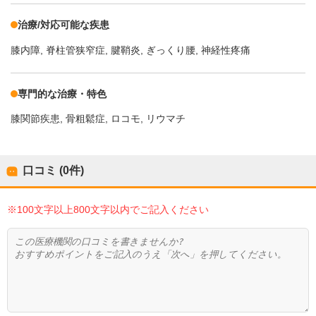
治療/対応可能な疾患
膝内障
脊柱管狭窄症
腱鞘炎
ぎっくり腰
神経性疼痛
専門的な治療・特色
膝関節疾患
骨粗鬆症
ロコモ
リウマチ
口コミ (0件)
※100文字以上800文字以内でご記入ください