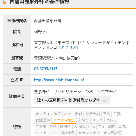
西蒲田整形外科
の基本情報
医療機関名
西蒲田整形外科
院長
網野 浩
東京都大田区東矢口3丁目2-1 サンロードダイヤモンド
所在地
マンション1F
[アクセス]
最寄駅
蓮沼駅
(駅から
南に約70m
)
電話
03-3735-2117
公式HP
http://www.nishikamata.jp/
整形外科
、
リハビリテーション科
、
リウマチ科
診療科目
近くの医療機関を診療科目から探す
オンライン診療
ネット受付
電話予約
夜間
日祝
女性医師
スマホ保険証
入院可
キッズ
クレカ
特徴
駐車場
英語
外国語
大病院
がん
在宅
訪問
DPC
バリアフリー
感染予防
セカンドオピニオン受診可