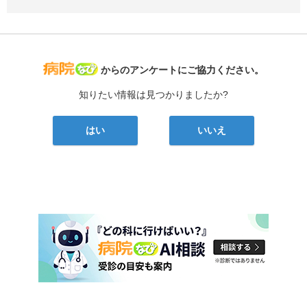
病院なび
からのアンケートにご協力ください。
知りたい情報は見つかりましたか?
はい
いいえ