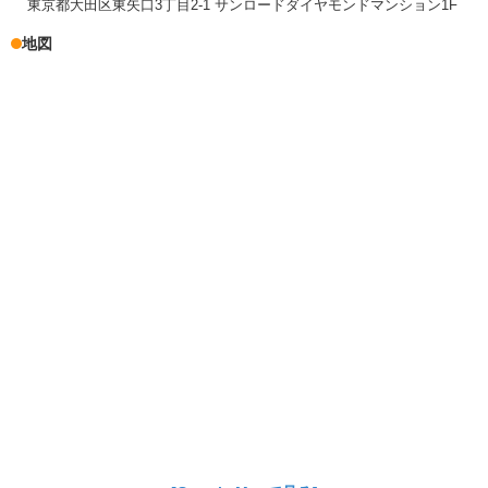
東京都大田区東矢口3丁目2-1 サンロードダイヤモンドマンション1F
地図