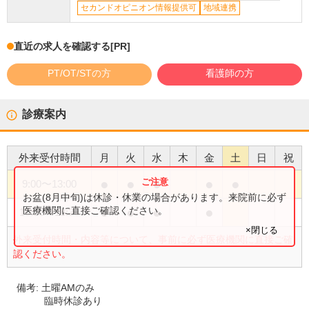
セカンドオピニオン情報提供可
地域連携
直近の求人を確認する
[PR]
PT/OT/STの方
看護師の方
診療案内
外来受付時間
月
火
水
木
金
土
日
祝
●
●
●
●
●
9:00
〜
13:00
お盆(8月中旬)は休診・休業の場合があります。来院前に必ず
●
●
●
●
医療機関に直接ご確認ください。
15:00
〜
18:30
×閉じる
外来受付時間・内容等について、事前に必ず医療機関に直接ご確
認ください。
備考:
土曜AMのみ
臨時休診あり