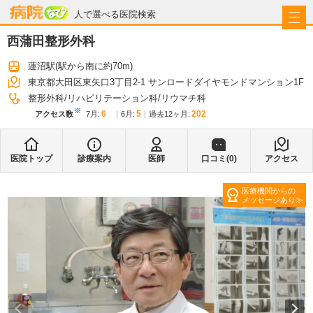
病院なび
人で選べる医院検索
西蒲田整形外科
蓮沼駅
(駅から
南に約70m
)
東京都大田区東矢口3丁目2-1 サンロードダイヤモンドマンション1F
整形外科
リハビリテーション科
リウマチ科
※
6
5
202
アクセス数
7月
:
6月
:
過去12ヶ月:
医院トップ
診療案内
医師
口コミ(
0
)
アクセス
医療機関からの
メッセージあり