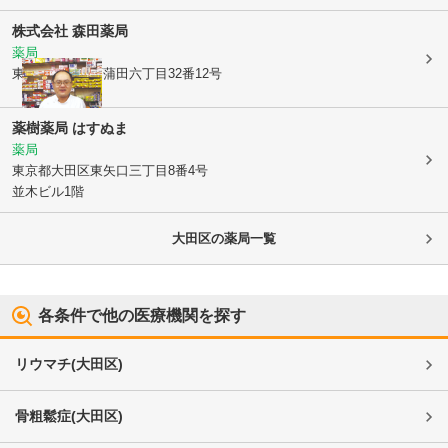
株式会社 森田薬局
薬局
東京都大田区
西蒲田六丁目32番12号
薬樹薬局 はすぬま
薬局
東京都大田区
東矢口三丁目8番4号
並木ビル1階
大田区
の薬局一覧
各条件で他の医療機関を探す
リウマチ
(
大田区
)
骨粗鬆症
(
大田区
)