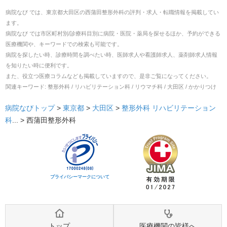
病院なび では、
東京都
大田区
の
西蒲田整形外科
の
評判・求人・転職
情報を掲載してい
ます。
病院なび では市区町村別/診療科目別に病院・医院・薬局を探せるほか、予約ができる
医療機関や、キーワードでの検索も可能です。
病院を探したい時、診療時間を調べたい時、医師求人や看護師求人、薬剤師求人情報
を知りたい時に便利です。
また、役立つ医療コラムなども掲載していますので、是非ご覧になってください。
関連キーワード:
整形外科 / リハビリテーション科 / リウマチ科 / 大田区 / かかりつけ
病院なびトップ
>
東京都
>
大田区
>
整形外科
リハビリテーション
科
... >
西蒲田整形外科
プライバシーマークについて
トップ
医療機関の皆様へ