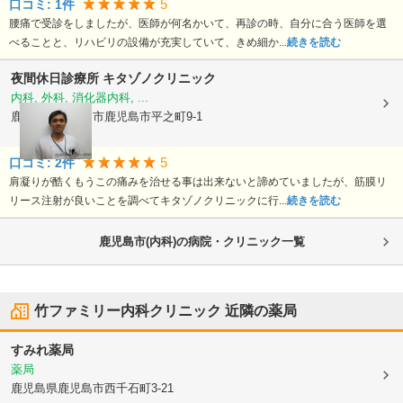
5
口コミ:
1
件
腰痛で受診をしましたが、医師が何名かいて、再診の時、自分に合う医師を選
べることと、リハビリの設備が充実していて、きめ細か...
続きを読む
夜間休日診療所 キタゾノクリニック
内科, 外科, 消化器内科, ...
鹿児島県鹿児島市
鹿児島市平之町9-1
5
口コミ:
2
件
肩凝りが酷くもうこの痛みを治せる事は出来ないと諦めていましたが、筋膜リ
リース注射が良いことを調べてキタゾノクリニックに行...
続きを読む
鹿児島市(内科)の病院・クリニック一覧
竹ファミリー内科クリニック
近隣の薬局
すみれ薬局
薬局
鹿児島県鹿児島市
西千石町3-21