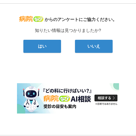
病院なび
からのアンケートにご協力ください。
知りたい情報は見つかりましたか?
はい
いいえ