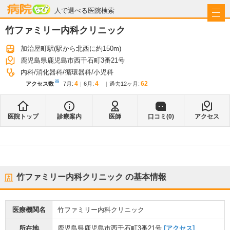
病院なび
人で選べる医院検索
竹ファミリー内科クリニック
加治屋町駅
(駅から
北西に約150m
)
鹿児島県鹿児島市西千石町3番21号
内科
消化器科
循環器科
小児科
※
4
4
62
アクセス数
7月
:
6月
:
過去12ヶ月:
医院トップ
診療案内
医師
口コミ(
0
)
アクセス
竹ファミリー内科クリニック
の基本情報
医療機関名
竹ファミリー内科クリニック
所在地
鹿児島県鹿児島市西千石町3番21号
[アクセス]