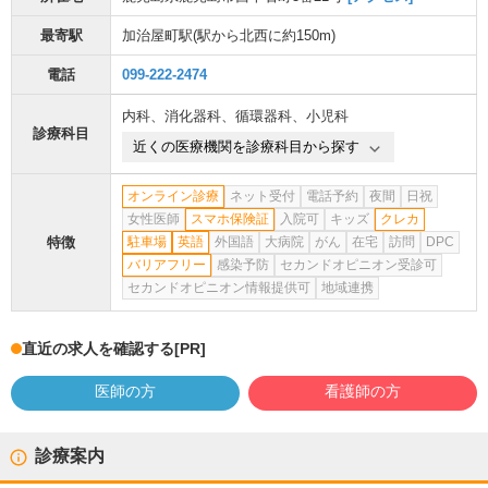
最寄駅
加治屋町駅
(駅から
北西に約150m
)
電話
099-222-2474
内科
、
消化器科
、
循環器科
、
小児科
診療科目
近くの医療機関を診療科目から探す
オンライン診療
ネット受付
電話予約
夜間
日祝
女性医師
スマホ保険証
入院可
キッズ
クレカ
特徴
駐車場
英語
外国語
大病院
がん
在宅
訪問
DPC
バリアフリー
感染予防
セカンドオピニオン受診可
セカンドオピニオン情報提供可
地域連携
直近の求人を確認する
[PR]
医師の方
看護師の方
診療案内