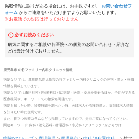
掲載情報に誤りがある場合には、お手数ですが、
お問い合わせフ
ォーム
からご連絡をいただけますようお願いいたします。
※お電話での対応は行っておりません
必ずお読みください
病気に関するご相談や各医院への個別のお問い合わせ・紹介な
どは受け付けておりません。
鹿児島市
の
竹ファミリー内科クリニック
情報
病院なび では、
鹿児島県
鹿児島市
の
竹ファミリー内科クリニック
の
評判・求人・転職
情報を掲載しています。
病院なび では市区町村別/診療科目別に病院・医院・薬局を探せるほか、予約ができる
医療機関や、キーワードでの検索も可能です。
病院を探したい時、診療時間を調べたい時、医師求人や看護師求人、薬剤師求人情報
を知りたい時に便利です。
また、役立つ医療コラムなども掲載していますので、是非ご覧になってください。
関連キーワード:
内科 / 消化器科 / 循環器科 / 小児科 / クリニック / かかりつけ
病院なびトップ
>
鹿児島県
>
鹿児島市
>
内科
消化器内科
... >
竹フ