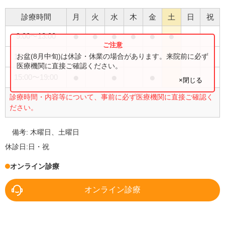
診療時間
月
火
水
木
金
土
日
祝
●
●
●
●
●
●
9:00
〜
13:00
●
お盆(8月中旬)は休診・休業の場合があります。来院前に必ず
15:00
〜
18:00
医療機関に直接ご確認ください。
●
●
●
15:00
〜
19:00
×閉じる
診療時間・内容等について、事前に必ず医療機関に直接ご確認く
ださい。
備考:
木曜日、土曜日
休診日:
日・祝
オンライン診療
オンライン診療