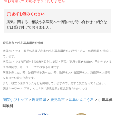
※お電話での対応は行っておりません
必ずお読みください
病気に関するご相談や各医院への個別のお問い合わせ・紹介な
どは受け付けておりません。
鹿児島市
の
小川耳鼻咽喉科
情報
病院なび では、
鹿児島県
鹿児島市
の
小川耳鼻咽喉科
の
評判・求人・転職
情報を掲載し
ています。
病院なび では市区町村別/診療科目別に病院・医院・薬局を探せるほか、予約ができる
医療機関や、キーワードでの検索も可能です。
病院を探したい時、診療時間を調べたい時、医師求人や看護師求人、薬剤師求人情報
を知りたい時に便利です。
また、役立つ医療コラムなども掲載していますので、是非ご覧になってください。
関連キーワード:
耳鼻いんこう科 / 鹿児島県 / 鹿児島市 / かかりつけ
病院なびトップ
>
鹿児島県
>
鹿児島市
>
耳鼻いんこう科
>
小川耳鼻
咽喉科