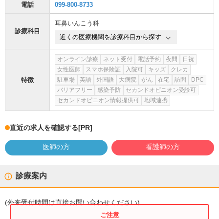
電話
099-800-8733
耳鼻いんこう科
診療科目
近くの医療機関を診療科目から探す
オンライン診療
ネット受付
電話予約
夜間
日祝
女性医師
スマホ保険証
入院可
キッズ
クレカ
特徴
駐車場
英語
外国語
大病院
がん
在宅
訪問
DPC
バリアフリー
感染予防
セカンドオピニオン受診可
セカンドオピニオン情報提供可
地域連携
直近の求人を確認する
[PR]
医師の方
看護師の方
診療案内
(
外来受付時間
は直接お問い合わせください)