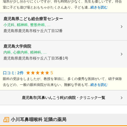
場所が少し分かりにくいですが、待ち時間が少なく、先生も優しいです。待合
室に子ども遊び場とおもちゃがたくさんあり、子ども連...
続きを読む
鹿児島県こども総合療育センター
小児科, 精神科, 整形外科, ...
鹿児島県鹿児島市
桜ケ丘六丁目12番
鹿児島大学病院
内科, 心療内科, 精神科, ...
鹿児島県鹿児島市
桜ケ丘八丁目35番1号
5
口コミ:
2
件
眼科の受診をしましたが、教授を筆頭に、多くの優秀な医師がいて、硝子体除
去などの、一般の眼科病院が出来ない、難解な手術も可...
続きを読む
鹿児島市(耳鼻いんこう科)の病院・クリニック一覧
小川耳鼻咽喉科
近隣の薬局