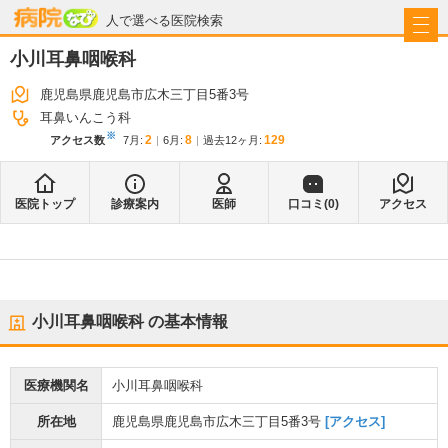
病院なび
人で選べる医院検索
小川耳鼻咽喉科
鹿児島県鹿児島市広木三丁目5番3号
耳鼻いんこう科
※
2
8
129
アクセス数
7月
:
6月
:
過去12ヶ月:
医院トップ
診療案内
医師
口コミ(
0
)
アクセス
小川耳鼻咽喉科
の基本情報
医療機関名
小川耳鼻咽喉科
所在地
鹿児島県鹿児島市広木三丁目5番3号
[アクセス]