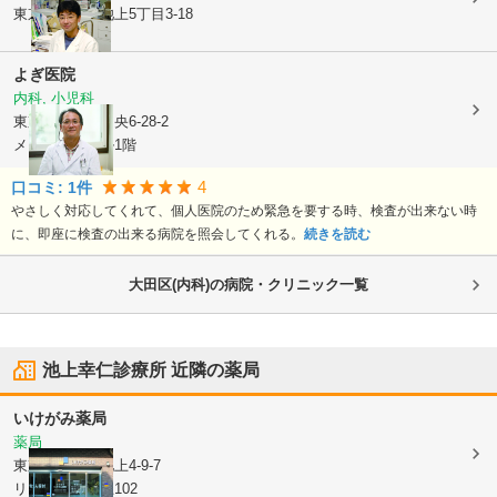
東京都大田区
池上5丁目3-18
よぎ医院
内科, 小児科
東京都大田区
中央6-28-2
メゾンクレール1階
4
口コミ:
1
件
やさしく対応してくれて、個人医院のため緊急を要する時、検査が出来ない時
に、即座に検査の出来る病院を照会してくれる。
続きを読む
大田区(内科)の病院・クリニック一覧
池上幸仁診療所
近隣の薬局
いけがみ薬局
薬局
東京都大田区
池上4-9-7
リッシェル池上102