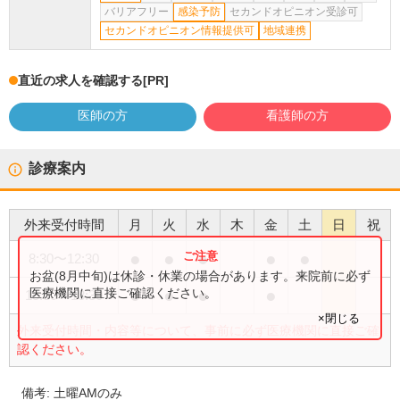
バリアフリー
感染予防
セカンドオピニオン受診可
セカンドオピニオン情報提供可
地域連携
直近の求人を確認する
[PR]
医師の方
看護師の方
診療案内
外来受付時間
月
火
水
木
金
土
日
祝
●
●
●
●
●
8:30
〜
12:30
お盆(8月中旬)は休診・休業の場合があります。来院前に必ず
●
●
●
●
医療機関に直接ご確認ください。
15:30
〜
18:30
×閉じる
外来受付時間・内容等について、事前に必ず医療機関に直接ご確
認ください。
備考:
土曜AMのみ