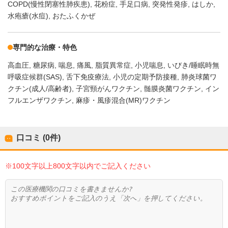
COPD(慢性閉塞性肺疾患)
花粉症
手足口病
突発性発疹
はしか
水疱瘡(水痘)
おたふくかぜ
専門的な治療・特色
高血圧
糖尿病
喘息
痛風
脂質異常症
小児喘息
いびき/睡眠時無
呼吸症候群(SAS)
舌下免疫療法
小児の定期予防接種
肺炎球菌ワ
クチン(成人/高齢者)
子宮頸がんワクチン
髄膜炎菌ワクチン
イン
フルエンザワクチン
麻疹・風疹混合(MR)ワクチン
口コミ (0件)
※100文字以上800文字以内でご記入ください