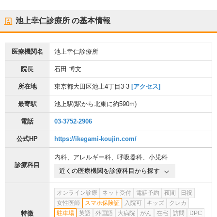
池上幸仁診療所
の基本情報
医療機関名
池上幸仁診療所
院長
石田 博文
所在地
東京都大田区池上4丁目3-3
[アクセス]
最寄駅
池上駅
(駅から
北東に約590m
)
電話
03-3752-2906
公式HP
https://ikegami-koujin.com/
内科
、
アレルギー科
、
呼吸器科
、
小児科
診療科目
近くの医療機関を診療科目から探す
オンライン診療
ネット受付
電話予約
夜間
日祝
女性医師
スマホ保険証
入院可
キッズ
クレカ
特徴
駐車場
英語
外国語
大病院
がん
在宅
訪問
DPC