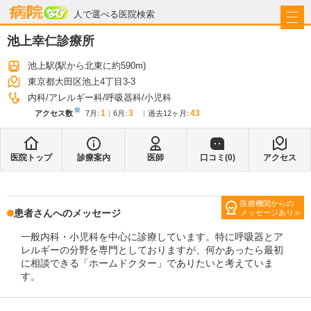
病院なび
人で選べる医院検索
池上幸仁診療所
池上駅
(駅から
北東に約590m
)
東京都大田区池上4丁目3-3
内科
アレルギー科
呼吸器科
小児科
※
1
3
43
アクセス数
7月
:
6月
:
過去12ヶ月:
医院トップ
診療案内
医師
口コミ(
0
)
アクセス
医療機関からの
患者さんへのメッセージ
メッセージあり
一般内科・小児科を中心に診療しています。特に呼吸器とア
レルギーの分野を専門としておりますが、何かあったら最初
に相談できる「ホームドクター」でありたいと考えていま
す。