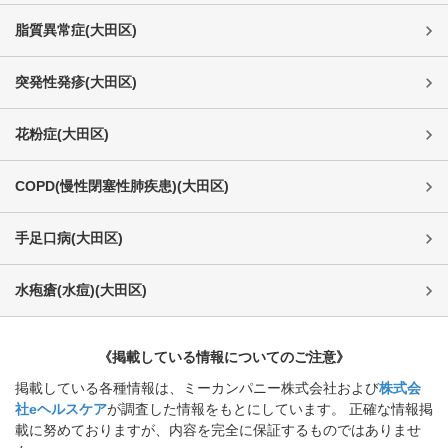
脂質異常症
(
大田区
)
突発性発疹
(
大田区
)
花粉症
(
大田区
)
COPD(慢性閉塞性肺疾患)
(
大田区
)
手足口病
(
大田区
)
水疱瘡(水痘)
(
大田区
)
《掲載している情報についてのご注意》
掲載している各種情報は、ミーカンパニー株式会社および
株式会
社eヘルスケア
が調査した情報をもとにしています。 正確な情報掲
載に努めておりますが、内容を完全に保証するものではありませ