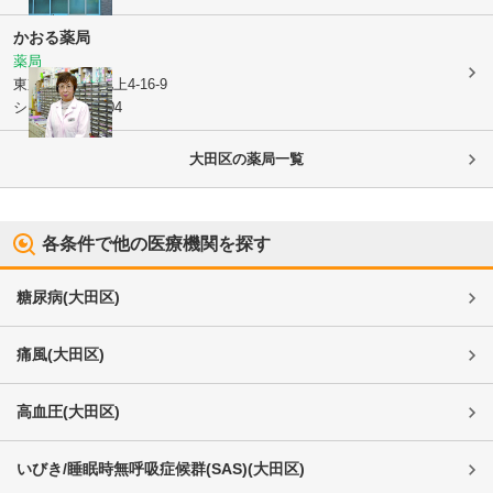
かおる薬局
薬局
東京都大田区
池上4-16-9
シティオ池上104
大田区
の薬局一覧
各条件で他の医療機関を探す
糖尿病
(
大田区
)
痛風
(
大田区
)
高血圧
(
大田区
)
いびき/睡眠時無呼吸症候群(SAS)
(
大田区
)