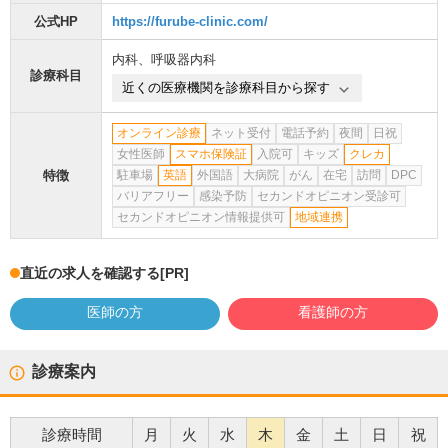
公式HP
https://furube-clinic.com/
内科
、
呼吸器内科
診療科目
近くの医療機関を診療科目から探す
オンライン診療
ネット受付
電話予約
夜間
日祝
女性医師
スマホ保険証
入院可
キッズ
クレカ
特徴
駐車場
英語
外国語
大病院
がん
在宅
訪問
DPC
バリアフリー
感染予防
セカンドオピニオン受診可
セカンドオピニオン情報提供可
地域連携
直近の求人を確認する
[PR]
医師の方
看護師の方
診療案内
診療時間
月
火
水
木
金
土
日
祝