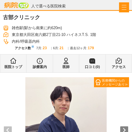
病院なび
人で選べる医院検索
古部クリニック
雑色駅
(駅から
南東に約620m
)
東京都大田区南六郷2丁目21-10 ハイネスT.S. 1階
内科
呼吸器内科
※
23
21
179
アクセス数
7月
:
6月
:
過去12ヶ月:
医院トップ
診療案内
医師
口コミ(
0
)
アクセス
医療機関からの
メッセージあり