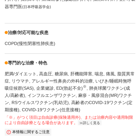
器専門医
(日本呼吸器学会)
治療/対応可能な疾患
COPD(慢性閉塞性肺疾患)
専門的な治療・特色
肥満/ダイエット
高血圧
糖尿病
肝機能障害
喘息
痛風
脂質異常
症
リウマチ
アレルギー性鼻炎の外科的治療
いびき/睡眠時無呼
※
吸症候群(SAS)
企業健診
ED(勃起不全)
肺炎球菌ワクチン(成
人/高齢者)
インフルエンザワクチン
麻疹・風疹混合(MR)ワクチ
ン
RSウイルスワクチン(乳幼児)
高齢者のCOVID-19ワクチン(定
期接種)
COVID-19ワクチン(任意接種)
「※」がつく項目は自由診療(保険適用外)、または治療内容や適用制限
により自由診療となる場合があります。
詳しく見る
本情報に関するご注意