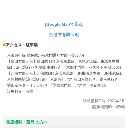
[Google Mapで見る]
[行き方を調べる]
アクセス・駐車場
京浜急行線 雑色駅から水門通り方面へ徒歩7分
【蒲田方面から】蒲田駅 (JR 京浜東北線、東急池上線、東急多摩川
線)→京浜急行バス 羽田車庫行き 「六郷水門前」バス停下車 徒歩3分
【川崎方面から】川崎駅(JR 京浜東北線、JR東海道本線、JR南武線)、
京急川崎駅(京浜急行線)→京浜急行バス 羽田車庫行き、森ヶ崎行き、
羽田空港ターミナル行き 「六郷水門前」バス停下車徒歩3分
診療科目・時間
情報更新日時:
2026年
6月
(医療機関ID:
10508
)
医療機関・薬局 の方へ