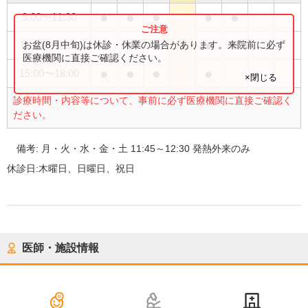
●
●
●
●
●
9:00
〜
11:30
●
●
●
●
●
お盆(8月中旬)は休診・休業の場合があります。来院前に必ず
11:45
〜
12:30
医療機関に直接ご確認ください。
●
●
●
●
15:00
〜
18:00
×閉じる
診療時間・内容等について、事前に必ず医療機関に直接ご確認く
ださい。
備考:
月・火・水・金・土 11:45～12:30 発熱外来のみ
休診日:
木曜日、日曜日、祝日
医師・施設情報