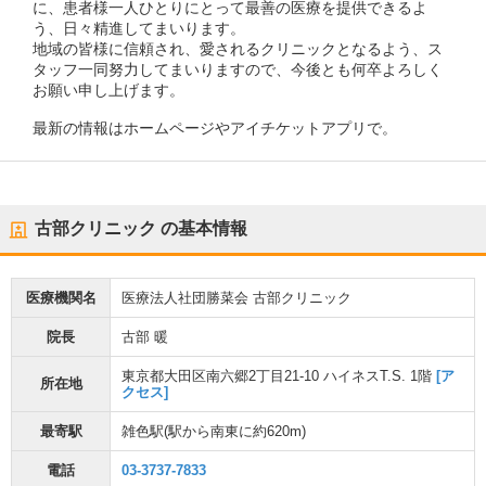
に、患者様一人ひとりにとって最善の医療を提供できるよ
う、日々精進してまいります。
地域の皆様に信頼され、愛されるクリニックとなるよう、ス
タッフ一同努力してまいりますので、今後とも何卒よろしく
お願い申し上げます。
最新の情報はホームページやアイチケットアプリで。
古部クリニック
の基本情報
医療機関名
医療法人社団勝菜会 古部クリニック
院長
古部 暖
東京都大田区南六郷2丁目21-10 ハイネスT.S. 1階
[ア
所在地
クセス]
最寄駅
雑色駅
(駅から
南東に約620m
)
電話
03-3737-7833