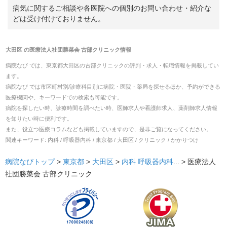
病気に関するご相談や各医院への個別のお問い合わせ・紹介な
どは受け付けておりません。
大田区
の
医療法人社団勝菜会 古部クリニック
情報
病院なび では、
東京都
大田区
の
古部クリニック
の
評判・求人・転職
情報を掲載してい
ます。
病院なび では市区町村別/診療科目別に病院・医院・薬局を探せるほか、予約ができる
医療機関や、キーワードでの検索も可能です。
病院を探したい時、診療時間を調べたい時、医師求人や看護師求人、薬剤師求人情報
を知りたい時に便利です。
また、役立つ医療コラムなども掲載していますので、是非ご覧になってください。
関連キーワード:
内科 / 呼吸器内科 / 東京都 / 大田区 / クリニック / かかりつけ
病院なびトップ
>
東京都
>
大田区
>
内科
呼吸器内科
... >
医療法人
社団勝菜会 古部クリニック