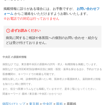
掲載情報に誤りがある場合には、お手数ですが、
お問い合わせフ
ォーム
からご連絡をいただけますようお願いいたします。
※お電話での対応は行っておりません
必ずお読みください
病気に関するご相談や各医院への個別のお問い合わせ・紹介な
どは受け付けておりません。
中央区
の
原眼科
情報
病院なび では、
東京都
中央区
の
原眼科
の
評判・求人・転職
情報を掲載しています。
病院なび では市区町村別/診療科目別に病院・医院・薬局を探せるほか、予約ができる
医療機関や、キーワードでの検索も可能です。
病院を探したい時、診療時間を調べたい時、医師求人や看護師求人、薬剤師求人情報
を知りたい時に便利です。
また、役立つ医療コラムなども掲載していますので、是非ご覧になってください。
関連キーワード:
眼科 / 東京都 / 中央区 / かかりつけ
病院なびトップ
>
東京都
>
中央区
>
眼科
>
原眼科