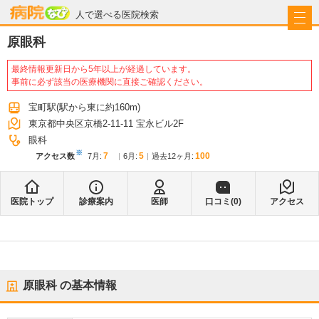
病院なび
人で選べる医院検索
原眼科
最終情報更新日から5年以上が経過しています。
事前に必ず該当の医療機関に直接ご確認ください。
宝町駅
(駅から
東に約160m
)
東京都中央区京橋2-11-11 宝永ビル2F
眼科
※
7
5
100
アクセス数
7月
:
6月
:
過去12ヶ月:
医院トップ
診療案内
医師
口コミ(
0
)
アクセス
原眼科
の基本情報