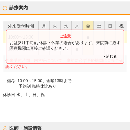
診療案内
外来受付時間
月
火
水
木
金
土
日
祝
●
10:00
〜
13:00
お盆(8月中旬)は休診・休業の場合があります。来院前に必ず
●
●
●
医療機関に直接ご確認ください。
10:00
〜
15:00
×閉じる
外来受付時間・内容等について、事前に必ず医療機関に直接ご確
認ください。
備考:
10:00～15:00、金曜13時まで
予約制 臨時休診あり
休診日:
水、土、日、祝
医師・施設情報