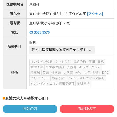
医療機関名
原眼科
所在地
東京都中央区京橋2-11-11 宝永ビル2F
[アクセス]
最寄駅
宝町駅
(駅から
東に約160m
)
電話
03-3535-3570
眼科
診療科目
近くの医療機関を診療科目から探す
オンライン診療
ネット受付
電話予約
夜間
日祝
女性医師
スマホ保険証
入院可
キッズ
クレカ
特徴
駐車場
英語
外国語
大病院
がん
在宅
訪問
DPC
バリアフリー
感染予防
セカンドオピニオン受診可
セカンドオピニオン情報提供可
地域連携
直近の求人を確認する
[PR]
医師の方
看護師の方