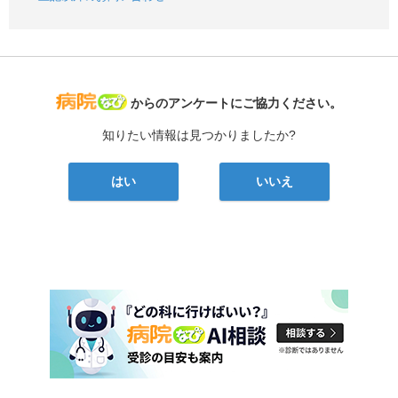
病院なび
からのアンケートにご協力ください。
知りたい情報は見つかりましたか?
はい
いいえ