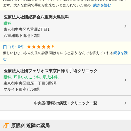
ます。大きな病院で手術が出来ないと言われていた瞼の...
続きを読む
医療法人社団紀夢会
八重洲大島眼科
眼科
東京都中央区
八重洲2丁目1
八重洲地下街地下2階
5
口コミ:
6
件
優しいおじいさん先生の診察 頭はキレると思う なんでも答えてくれる
続きを読
む
医療法人社団フェリオス東京日帰り手術クリニック
眼科, 耳鼻いんこう科, 形成外科, ...
東京都中央区
銀座一丁目3番9号
マルイト銀座ビル8階
中央区(眼科)の病院・クリニック一覧
原眼科
近隣の薬局