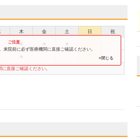
水
木
金
土
日
祝
●
●
●
●
す。来院前に必ず医療機関に直接ご確認ください。
●
●
×閉じる
関に直接ご確認ください。