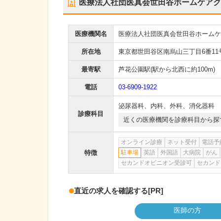
医療法人社団医真会世田谷ホームケアク
医療機関名
医療法人社団医真会世田谷ホームケ
所在地
東京都世田谷区南烏山三丁目6番11号
最寄駅
芦花公園駅
(駅から
北西に約100m
)
電話
03-6909-1922
泌尿器科
、
内科
、
外科
、
消化器科
診療科目
近くの医療機関を診療科目から探
オンライン診療
ネット受付
電話予
特徴
駐車場
英語
外国語
大病院
がん
セカンドオピニオン受診可
セカンド
直近の求人を確認する
[PR]
医師の方