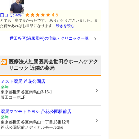
4.5
口コミ:
4
件
とても丁寧で良かったです。 ありがとうございました。ま
た何かあればお世話になります。
続きを読む
世田谷区(泌尿器科)の病院・クリニック一覧
医療法人社団医真会世田谷ホームケアク
リニック
近隣の薬局
ミスト薬局 芦花公園店
薬局
東京都世田谷区
南烏山3-16-1
藤田コーポ1F
薬局マツモトキヨシ 芦花公園駅前店
薬局
東京都世田谷区
南烏山一丁目13番12号
芦花公園駅前メディカルモール1階