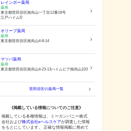
レインボー薬局
薬局
東京都世田谷区
南烏山一丁目12番18号
江戸ハイムD
オリーブ薬局
薬局
東京都世田谷区
南烏山4-8-14
マツバ薬局
薬局
東京都世田谷区
南烏山4-23-13ハイムピア南烏山103
世田谷区
の薬局一覧
《掲載している情報についてのご注意》
掲載している各種情報は、ミーカンパニー株式
会社および
株式会社eヘルスケア
が調査した情報
をもとにしています。 正確な情報掲載に努めて