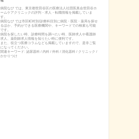
報
病院なび では、
東京都
世田谷区
の
医療法人社団医真会世田谷ホ
ームケアクリニック
の
評判・求人・転職
情報を掲載していま
す。
病院なび では市区町村別/診療科目別に病院・医院・薬局を探せ
るほか、予約ができる医療機関や、キーワードでの検索も可能
です。
病院を探したい時、診療時間を調べたい時、医師求人や看護師
求人、薬剤師求人情報を知りたい時に便利です。
また、役立つ医療コラムなども掲載していますので、是非ご覧
になってください。
関連キーワード:
泌尿器科 / 内科 / 外科 / 消化器科 / クリニック /
かかりつけ