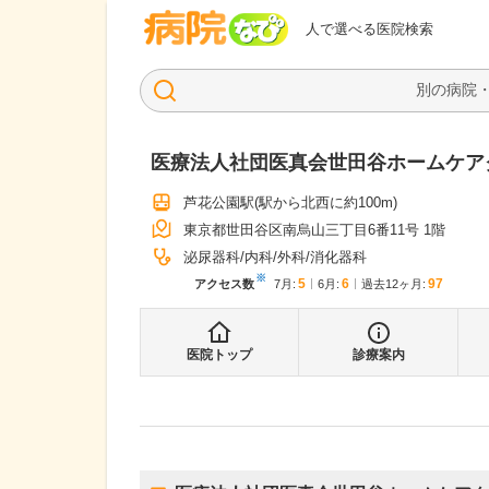
病院なび
人で選べる医院検索
医療法人社団医真会世田谷ホームケア
芦花公園駅
(駅から
北西に約100m
)
東京都世田谷区南烏山三丁目6番11号 1階
泌尿器科
内科
外科
消化器科
※
5
6
97
アクセス数
7月
:
6月
:
過去12ヶ月:
医院トップ
診療案内