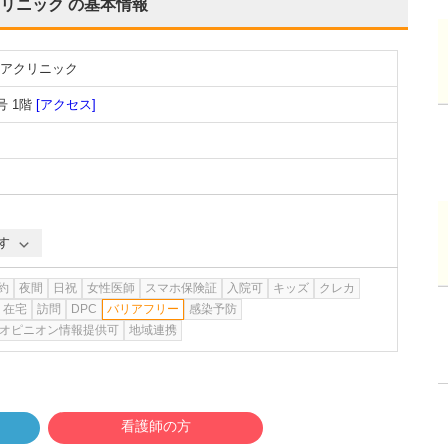
リニック
の基本情報
アクリニック
 1階
[アクセス]
す
約
夜間
日祝
女性医師
スマホ保険証
入院可
キッズ
クレカ
在宅
訪問
DPC
バリアフリー
感染予防
オピニオン情報提供可
地域連携
看護師の方