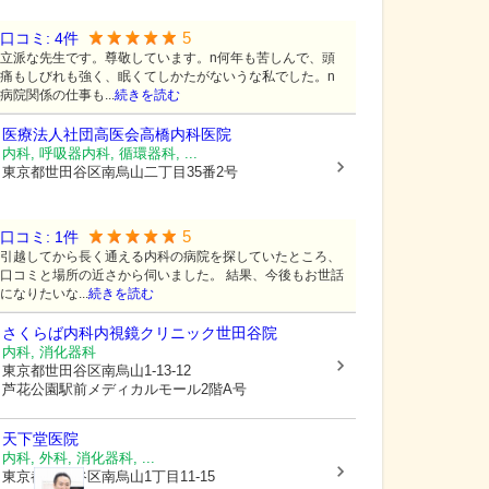
5
口コミ:
4
件
立派な先生です。尊敬しています。n何年も苦しんで、頭
痛もしびれも強く、眠くてしかたがないうな私でした。n
病院関係の仕事も...
続きを読む
医療法人社団高医会高橋内科医院
内科, 呼吸器内科, 循環器科, ...
東京都世田谷区
南烏山二丁目35番2号
5
口コミ:
1
件
引越してから長く通える内科の病院を探していたところ、
口コミと場所の近さから伺いました。 結果、今後もお世話
になりたいな...
続きを読む
さくらば内科内視鏡クリニック世田谷院
内科, 消化器科
東京都世田谷区
南烏山1-13-12
芦花公園駅前メディカルモール2階A号
天下堂医院
内科, 外科, 消化器科, ...
東京都世田谷区
南烏山1丁目11-15