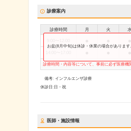
診療案内
診療時間
月
火
●
●
9:00
〜
12:00
お盆(8月中旬)は休診・休業の場合がありま
●
●
14:00
〜
17:00
診療時間・内容等について、事前に必ず医療機
備考:
インフルエンザ診療
休診日:
日・祝
医師・施設情報