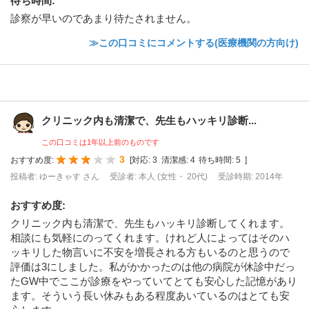
待ち時間
:
診察が早いのであまり待たされません。
≫この口コミにコメントする(医療機関の方向け)
クリニック内も清潔で、先生もハッキリ診断...
この口コミは1年以上前のものです
3
おすすめ度:
[
対応:
3
清潔感:
4
待ち時間:
5
]
投稿者: ゆーきゃす さん
受診者: 本人 (女性・ 20代)
受診時期: 2014年
おすすめ度
:
クリニック内も清潔で、先生もハッキリ診断してくれます。
相談にも気軽にのってくれます。けれど人によってはそのハ
ッキリした物言いに不安を増長される方もいるのと思うので
評価は3にしました。私がかかったのは他の病院が休診中だっ
たGW中でここが診療をやっていてとても安心した記憶があり
ます。そういう長い休みもある程度あいているのはとても安