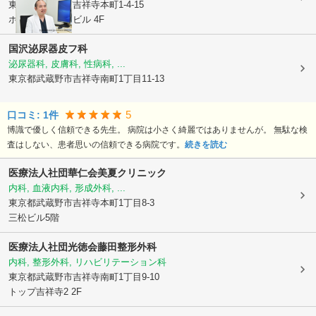
東京都武蔵野市
吉祥寺本町1-4-15
ホワイトハウスビル 4F
国沢泌尿器皮フ科
泌尿器科, 皮膚科, 性病科, ...
東京都武蔵野市
吉祥寺南町1丁目11-13
5
口コミ:
1
件
博識で優しく信頼できる先生。 病院は小さく綺麗ではありませんが。 無駄な検
査はしない、患者思いの信頼できる病院です。
続きを読む
医療法人社団華仁会
美夏クリニック
内科, 血液内科, 形成外科, ...
東京都武蔵野市
吉祥寺本町1丁目8-3
三松ビル5階
医療法人社団光徳会
藤田整形外科
内科, 整形外科, リハビリテーション科
東京都武蔵野市
吉祥寺南町1丁目9-10
トップ吉祥寺2 2F