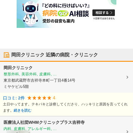
岡田クリニック
近隣の病院・クリニック
岡田クリニック
整形外科, 美容外科, 皮膚科, ...
東京都武蔵野市
吉祥寺本町一丁目4番14号
ミヤケビル5階
4
口コミ:
2
件
土日やってます。テキパキと診察してくださり、ハッキリと原因を言ってくれ
ます。
続きを読む
医療法人社団WHM
クリニックプラス吉祥寺
内科, 皮膚科, アレルギー科, ...