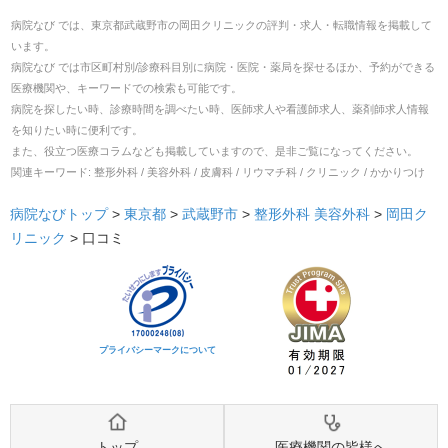
病院なび では、
東京都
武蔵野市
の
岡田クリニック
の
評判・求人・転職
情報を掲載して
います。
病院なび では市区町村別/診療科目別に病院・医院・薬局を探せるほか、予約ができる
医療機関や、キーワードでの検索も可能です。
病院を探したい時、診療時間を調べたい時、医師求人や看護師求人、薬剤師求人情報
を知りたい時に便利です。
また、役立つ医療コラムなども掲載していますので、是非ご覧になってください。
関連キーワード:
整形外科 / 美容外科 / 皮膚科 / リウマチ科 / クリニック / かかりつけ
病院なびトップ
>
東京都
>
武蔵野市
>
整形外科
美容外科
>
岡田ク
リニック
>
口コミ
プライバシーマークについて
トップ
医療機関の皆様へ