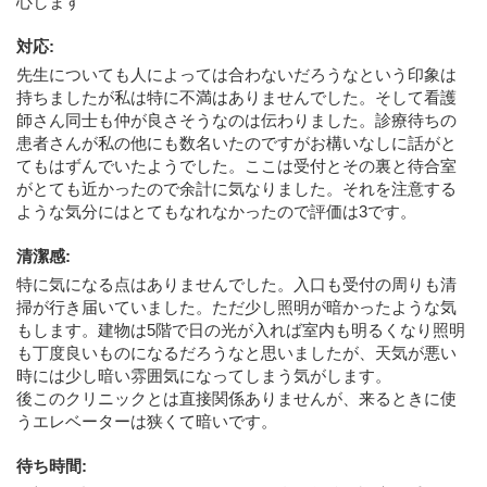
心します
対応
:
先生についても人によっては合わないだろうなという印象は
持ちましたが私は特に不満はありませんでした。そして看護
師さん同士も仲が良さそうなのは伝わりました。診療待ちの
患者さんが私の他にも数名いたのですがお構いなしに話がと
てもはずんでいたようでした。ここは受付とその裏と待合室
がとても近かったので余計に気なりました。それを注意する
ような気分にはとてもなれなかったので評価は3です。
清潔感
:
特に気になる点はありませんでした。入口も受付の周りも清
掃が行き届いていました。ただ少し照明が暗かったような気
もします。建物は5階で日の光が入れば室内も明るくなり照明
も丁度良いものになるだろうなと思いましたが、天気が悪い
時には少し暗い雰囲気になってしまう気がします。
後このクリニックとは直接関係ありませんが、来るときに使
うエレベーターは狭くて暗いです。
待ち時間
: