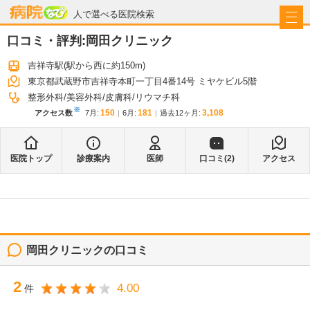
病院なび
人で選べる医院検索
口コミ・評判:
岡田クリニック
吉祥寺駅
(駅から
西に約150m
)
東京都武蔵野市吉祥寺本町一丁目4番14号 ミヤケビル5階
整形外科
美容外科
皮膚科
リウマチ科
※
150
181
3,108
アクセス数
7月
:
6月
:
過去12ヶ月:
医院トップ
診療案内
医師
口コミ(
2
)
アクセス
岡田クリニック
の口コミ
2
4.00
件