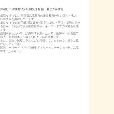
武蔵野市
の
医療法人社団光徳会 藤田整形外科
情報
病院なび では、
東京都
武蔵野市
の
藤田整形外科
の
評判・求人・
転職
情報を掲載しています。
病院なび では市区町村別/診療科目別に病院・医院・薬局を探せ
るほか、予約ができる医療機関や、キーワードでの検索も可能
です。
病院を探したい時、診療時間を調べたい時、医師求人や看護師
求人、薬剤師求人情報を知りたい時に便利です。
また、役立つ医療コラムなども掲載していますので、是非ご覧
になってください。
関連キーワード:
内科 / 整形外科 / リハビリテーション科 / 武蔵
野市 / かかりつけ