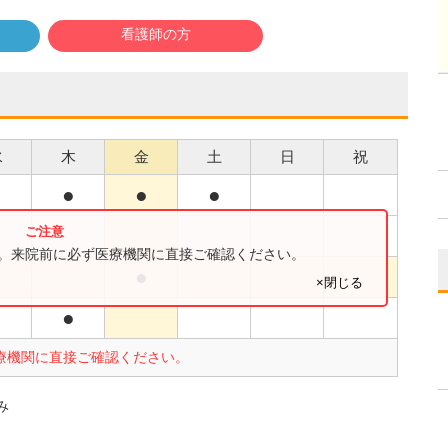
看護師の方
水
木
金
土
日
祝
●
●
●
●
●
す。来院前に必ず医療機関に直接ご確認ください。
●
×閉じる
●
療機関に直接ご確認ください。
み