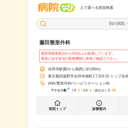
病院なび
人で選べる医院検索
藤田整形外科
最終情報更新日から5年以上が経過しています。
事前に必ず該当の医療機関に直接ご確認ください。
吉祥寺駅
(駅から
南西に約190m
)
東京都武蔵野市吉祥寺南町1丁目9-10 トップ吉祥寺
内科
整形外科
リハビリテーション科
※
1
1
54
アクセス数
7月
:
6月
:
過去12ヶ月:
医院トップ
診療案内