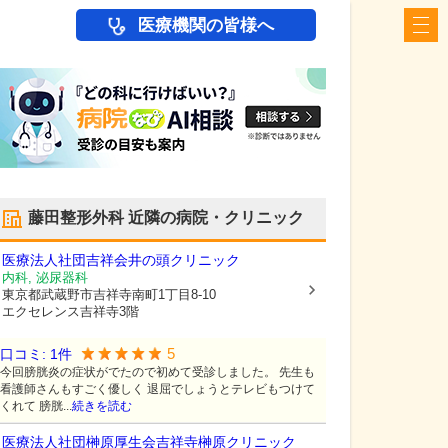
医療機関の皆様へ
藤田整形外科
近隣の病院・クリニック
医療法人社団吉祥会
井の頭クリニック
内科, 泌尿器科
東京都武蔵野市
吉祥寺南町1丁目8-10
エクセレンス吉祥寺3階
5
口コミ:
1
件
今回膀胱炎の症状がでたので初めて受診しました。 先生も
看護師さんもすごく優しく 退屈でしょうとテレビもつけて
くれて 膀胱...
続きを読む
医療法人社団榊原厚生会吉祥寺榊原クリニック