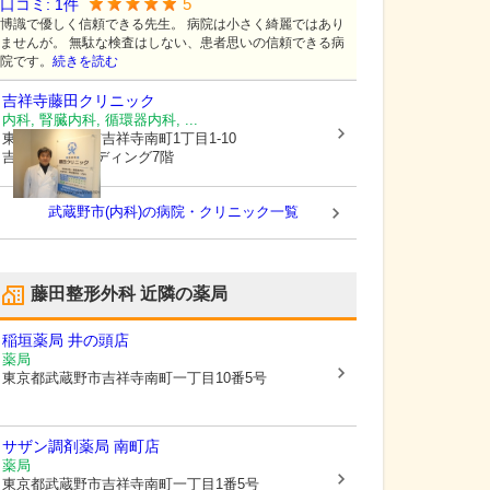
5
口コミ:
1
件
博識で優しく信頼できる先生。 病院は小さく綺麗ではあり
ませんが。 無駄な検査はしない、患者思いの信頼できる病
院です。
続きを読む
吉祥寺藤田クリニック
内科, 腎臓内科, 循環器内科, ...
東京都武蔵野市
吉祥寺南町1丁目1-10
吉祥寺MAビルディング7階
武蔵野市(内科)の病院・クリニック一覧
藤田整形外科
近隣の薬局
稲垣薬局 井の頭店
薬局
東京都武蔵野市
吉祥寺南町一丁目10番5号
サザン調剤薬局 南町店
薬局
東京都武蔵野市
吉祥寺南町一丁目1番5号