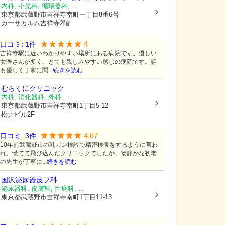
内科, 小児科, 循環器科, ...
東京都武蔵野市
吉祥寺南町一丁目8番6号
カーサカルム吉祥寺2階
4
口コミ:
1
件
吉祥寺駅に近いわかりやすい場所にある病院です。優しい
女医さんが多く、とても親しみやすい感じの病院です。話
も優しく丁寧に聞...
続きを読む
むらくにクリニック
内科, 消化器科, 外科, ...
東京都武蔵野市
吉祥寺南町1丁目5-12
松井ビル2F
4.67
口コミ:
3
件
10年前武蔵野市の乳ガン検診で精密検査をするように言わ
れ、慌てて飛び込んだクリニックでしたが、物静かな初老
の先生が丁寧に...
続きを読む
国沢泌尿器皮フ科
泌尿器科, 皮膚科, 性病科, ...
東京都武蔵野市
吉祥寺南町1丁目11-13