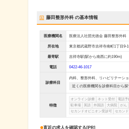
藤田整形外科
の基本情報
医療機関名
医療法人社団光徳会 藤田整形外科
所在地
東京都武蔵野市吉祥寺南町1丁目9-10
最寄駅
吉祥寺駅
(駅から
南西に約190m
)
電話
0422-46-1017
内科
、
整形外科
、
リハビリテーショ
診療科目
近くの医療機関を診療科目から探
オンライン診療
ネット受付
電話予
特徴
駐車場
英語
外国語
大病院
がん
セカンドオピニオン受診可
セカンド
直近の求人を確認する
[PR]