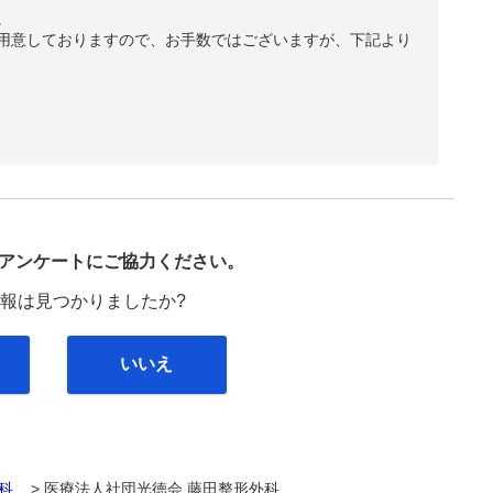
。
用意しておりますので、お手数ではございますが、下記より
び
アンケートにご協力ください。
報は見つかりましたか?
いいえ
科
... >
医療法人社団光徳会 藤田整形外科