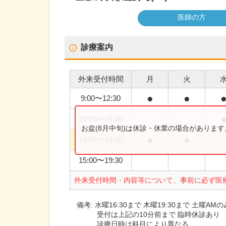
医師の方
診療案内
外来受付時間
月
火
●
●
9:00
〜
12:30
15:00
〜
16:30
お盆(8月中旬)は休診・休業の場合がありま
●
●
15:00
〜
18:30
15:00
〜
19:30
外来受付時間・内容等について、事前に必ず医
備考:
水曜16:30まで 木曜19:30まで 土曜AMの
受付は上記の10分前まで 臨時休診あり
診療日時は科目により異なる