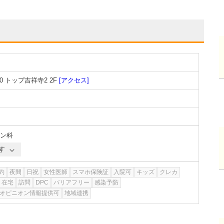
 トップ吉祥寺2 2F
[アクセス]
ン科
す
約
夜間
日祝
女性医師
スマホ保険証
入院可
キッズ
クレカ
在宅
訪問
DPC
バリアフリー
感染予防
オピニオン情報提供可
地域連携