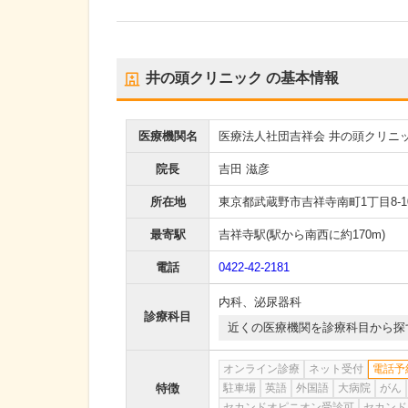
井の頭クリニック
の基本情報
医療機関名
医療法人社団吉祥会 井の頭クリニ
院長
吉田 滋彦
所在地
東京都武蔵野市吉祥寺南町1丁目8-1
最寄駅
吉祥寺駅
(駅から
南西に約170m
)
電話
0422-42-2181
内科
、
泌尿器科
診療科目
近くの医療機関を診療科目から探
オンライン診療
ネット受付
電話予
特徴
駐車場
英語
外国語
大病院
がん
セカンドオピニオン受診可
セカンド