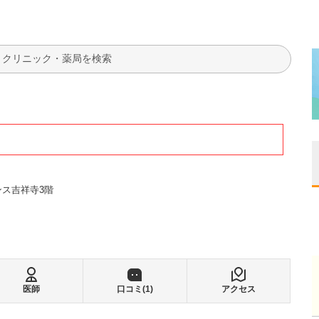
検索
ンス吉祥寺3階
医師
口コミ(
1
)
アクセス