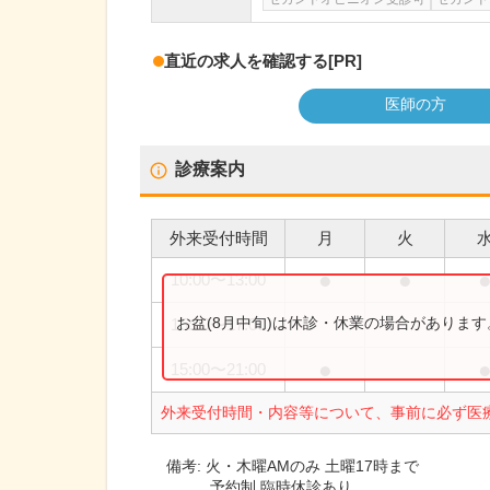
直近の求人を確認する
[PR]
医師の方
診療案内
外来受付時間
月
火
●
●
10:00
〜
13:00
お盆(8月中旬)は休診・休業の場合がありま
15:00
〜
17:00
●
15:00
〜
21:00
外来受付時間・内容等について、事前に必ず医
備考:
火・木曜AMのみ 土曜17時まで
予約制 臨時休診あり