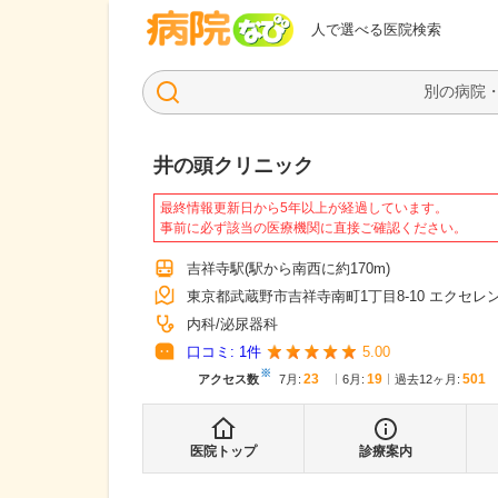
病院なび
人で選べる医院検索
井の頭クリニック
最終情報更新日から5年以上が経過しています。
事前に必ず該当の医療機関に直接ご確認ください。
吉祥寺駅
(駅から
南西に約170m
)
東京都武蔵野市吉祥寺南町1丁目8-10 エクセレ
内科
泌尿器科
口コミ:
1
件
5.00
※
23
19
501
アクセス数
7月
:
6月
:
過去12ヶ月:
医院トップ
診療案内