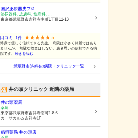
国沢泌尿器皮フ科
泌尿器科, 皮膚科, 性病科, ...
東京都武蔵野市
吉祥寺南町1丁目11-13
5
口コミ:
1
件
博識で優しく信頼できる先生。 病院は小さく綺麗ではあり
ませんが。 無駄な検査はしない、患者思いの信頼できる病
院です。
続きを読む
武蔵野市(内科)の病院・クリニック一覧
井の頭クリニック
近隣の薬局
井の頭薬局
薬局
東京都武蔵野市
吉祥寺南町1-8-6
カーサカルム吉祥寺1F
稲垣薬局 井の頭店
薬局