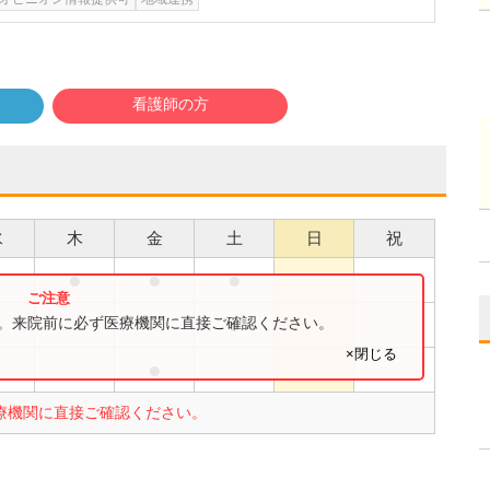
看護師の方
水
木
金
土
日
祝
●
●
●
●
●
す。来院前に必ず医療機関に直接ご確認ください。
×閉じる
●
●
療機関に直接ご確認ください。