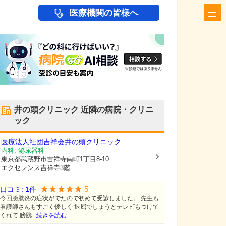
医療機関の皆様へ
井の頭クリニック
近隣の病院・クリニ
ック
医療法人社団吉祥会
井の頭クリニック
内科, 泌尿器科
東京都武蔵野市
吉祥寺南町1丁目8-10
エクセレンス吉祥寺3階
5
口コミ:
1
件
今回膀胱炎の症状がでたので初めて受診しました。 先生も
看護師さんもすごく優しく 退屈でしょうとテレビもつけて
くれて 膀胱...
続きを読む