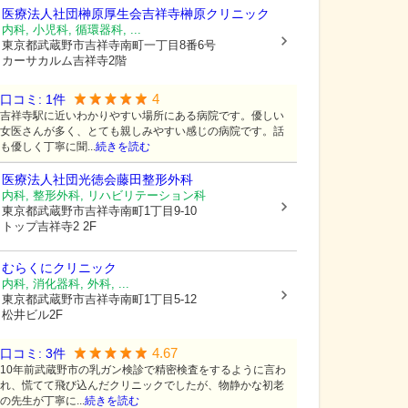
医療法人社団榊原厚生会吉祥寺榊原クリニック
内科, 小児科, 循環器科, ...
東京都武蔵野市
吉祥寺南町一丁目8番6号
カーサカルム吉祥寺2階
4
口コミ:
1
件
吉祥寺駅に近いわかりやすい場所にある病院です。優しい
女医さんが多く、とても親しみやすい感じの病院です。話
も優しく丁寧に聞...
続きを読む
医療法人社団光徳会
藤田整形外科
内科, 整形外科, リハビリテーション科
東京都武蔵野市
吉祥寺南町1丁目9-10
トップ吉祥寺2 2F
むらくにクリニック
内科, 消化器科, 外科, ...
東京都武蔵野市
吉祥寺南町1丁目5-12
松井ビル2F
4.67
口コミ:
3
件
10年前武蔵野市の乳ガン検診で精密検査をするように言わ
れ、慌てて飛び込んだクリニックでしたが、物静かな初老
の先生が丁寧に...
続きを読む