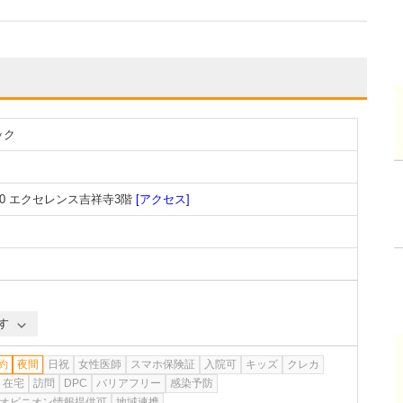
ック
0 エクセレンス吉祥寺3階
[アクセス]
す
約
夜間
日祝
女性医師
スマホ保険証
入院可
キッズ
クレカ
在宅
訪問
DPC
バリアフリー
感染予防
オピニオン情報提供可
地域連携