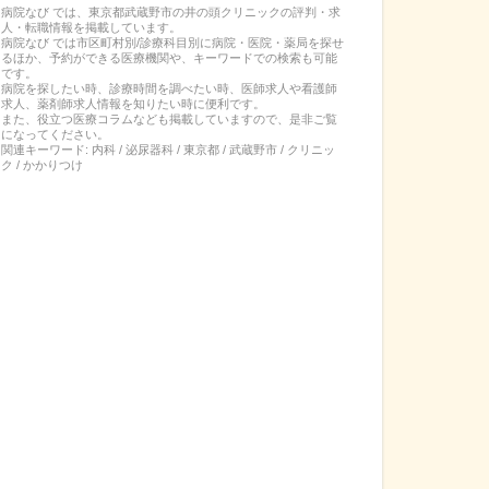
病院なび では、
東京都
武蔵野市
の
井の頭クリニック
の
評判・求
人・転職
情報を掲載しています。
病院なび では市区町村別/診療科目別に病院・医院・薬局を探せ
るほか、予約ができる医療機関や、キーワードでの検索も可能
です。
病院を探したい時、診療時間を調べたい時、医師求人や看護師
求人、薬剤師求人情報を知りたい時に便利です。
また、役立つ医療コラムなども掲載していますので、是非ご覧
になってください。
関連キーワード:
内科 / 泌尿器科 / 東京都 / 武蔵野市 / クリニッ
ク / かかりつけ