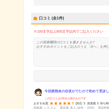
口コミ (全
1
件)
※100文字以上800文字以内でご記入ください
今回膀胱炎の症状がでたので初めて受診しま
この口コミは1年以上前のものです
5
おすすめ度:
[
対応:
5
清潔感:
5
待ち時
投稿者: しろ さん
受診者: 本人 (女性・ 20代)
受診時期: