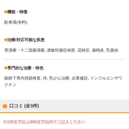
機能・特徴
駐車場(有料)
治療/対応可能な疾患
胃潰瘍・十二指腸潰瘍
過敏性腸症候群
花粉症
扁桃炎
乳腺炎
専門的な治療・特色
鎮静下胃内視鏡検査
痔
乳がん治療
企業健診
インフルエンザワ
クチン
口コミ (全
3
件)
※100文字以上800文字以内でご記入ください