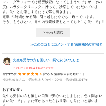
マンモグラフィーでは精密検査になってしまうのですが、その
度にムラクニクリニックに行って、診察していただいていま
す。先生とお話しするだけで落ち着きます。
電車で1時間かかる所に引っ越した今でも、通っています。
そう、もうひとつ、胃の内視鏡検査もとっても上手な先生です!!
>>もっと読む
≫この口コミにコメントする(医療機関の方向け)
先生も受付の方も優しい口調で安心いたしま...
この口コミは1年以上前のものです
5
おすすめ度:
[
対応:
5
清潔感:
4
待ち時間:
5
]
投稿者: etnls さん
受診者: 本人 (女性・ 20代)
受診時期: 2017年
おすすめ度 :
先生も受付の方も優しい口調で安心いたしました。色々聞きや
すい先生です。また何かあったらお世話になりたいと思いま
す。