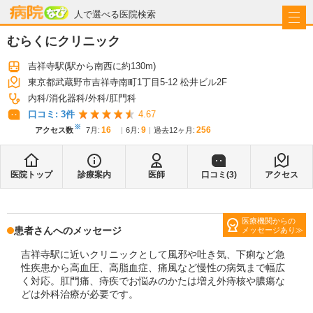
病院なび
人で選べる医院検索
むらくにクリニック
吉祥寺駅
(駅から
南西に約130m
)
東京都武蔵野市吉祥寺南町1丁目5-12 松井ビル2F
内科
消化器科
外科
肛門科
口コミ:
3
件
4.67
※
16
9
256
アクセス数
7月
:
6月
:
過去12ヶ月:
医院トップ
診療案内
医師
口コミ(
3
)
アクセス
医療機関からの
患者さんへのメッセージ
メッセージあり
吉祥寺駅に近いクリニックとして風邪や吐き気、下痢など急
性疾患から高血圧、高脂血症、痛風など慢性の病気まで幅広
く対応。肛門痛、痔疾でお悩みのかたは増え外痔核や膿瘍な
どは外科治療が必要です。