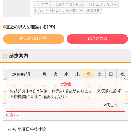
バリアフリー
感染予防
セカンドオピニオン受診可
セカンドオピニオン情報提供可
地域連携
直近の求人を確認する
[PR]
PT/OT/STの方
看護師の方
診療案内
診療時間
月
火
水
木
金
土
日
祝
●
●
●
●
●
9:00
〜
12:30
お盆(8月中旬)は休診・休業の場合があります。来院前に必ず
●
●
●
医療機関に直接ご確認ください。
14:30
〜
17:00
×閉じる
診療時間・内容等について、事前に必ず医療機関に直接ご確認く
ださい。
備考:
水曜日午後休診