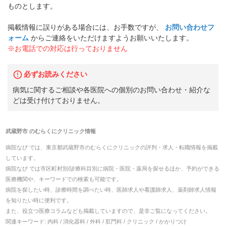
ものとします。
掲載情報に誤りがある場合には、お手数ですが、
お問い合わせフ
ォーム
からご連絡をいただけますようお願いいたします。
※お電話での対応は行っておりません
必ずお読みください
病気に関するご相談や各医院への個別のお問い合わせ・紹介な
どは受け付けておりません。
武蔵野市
の
むらくにクリニック
情報
病院なび では、
東京都
武蔵野市
の
むらくにクリニック
の
評判・求人・転職
情報を掲載
しています。
病院なび では市区町村別/診療科目別に病院・医院・薬局を探せるほか、予約ができる
医療機関や、キーワードでの検索も可能です。
病院を探したい時、診療時間を調べたい時、医師求人や看護師求人、薬剤師求人情報
を知りたい時に便利です。
また、役立つ医療コラムなども掲載していますので、是非ご覧になってください。
関連キーワード:
内科 / 消化器科 / 外科 / 肛門科 / クリニック / かかりつけ