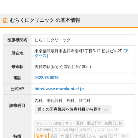
むらくにクリニック
の基本情報
医療機関名
むらくにクリニック
東京都武蔵野市吉祥寺南町1丁目5-12 松井ビル2F
[ア
所在地
クセス]
最寄駅
吉祥寺駅
(駅から
南西に約130m
)
電話
0422-76-8036
公式HP
http://www.murakuni-cl.jp
内科
、
消化器科
、
外科
、
肛門科
診療科目
近くの医療機関を診療科目から探す
オンライン診療
ネット受付
電話予約
夜間
日祝
女性医師
スマホ保険証
入院可
キッズ
クレカ
特徴
駐車場
英語
外国語
大病院
がん
在宅
訪問
DPC