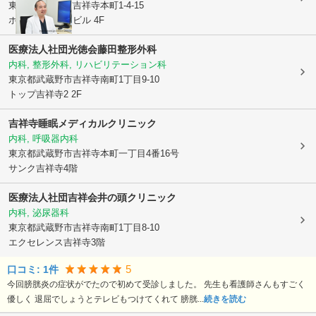
東京都武蔵野市
吉祥寺本町1-4-15
ホワイトハウスビル 4F
医療法人社団光徳会
藤田整形外科
内科, 整形外科, リハビリテーション科
東京都武蔵野市
吉祥寺南町1丁目9-10
トップ吉祥寺2 2F
吉祥寺睡眠メディカルクリニック
内科, 呼吸器内科
東京都武蔵野市
吉祥寺本町一丁目4番16号
サンク吉祥寺4階
医療法人社団吉祥会
井の頭クリニック
内科, 泌尿器科
東京都武蔵野市
吉祥寺南町1丁目8-10
エクセレンス吉祥寺3階
5
口コミ:
1
件
今回膀胱炎の症状がでたので初めて受診しました。 先生も看護師さんもすごく
優しく 退屈でしょうとテレビもつけてくれて 膀胱...
続きを読む