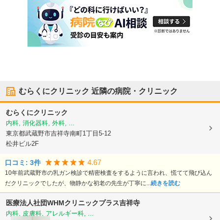
むらくにクリニック
近隣の病院・クリニック
むらくにクリニック
内科, 消化器科, 外科, ...
東京都武蔵野市
吉祥寺南町1丁目5-12
松井ビル2F
4.67
口コミ:
3
件
10年前武蔵野市の乳ガン検診で精密検査をするように言われ、慌てて飛び込ん
だクリニックでしたが、物静かな初老の先生が丁寧に...
続きを読む
医療法人社団WHM
クリニックプラス吉祥寺
内科, 皮膚科, アレルギー科, ...