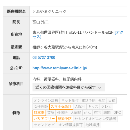
医療機関名
とみやまクリニック
院長
富山 浩二
東京都世田谷区砧4丁目20-11 リバンドール砧1F
[アク
所在地
セス]
最寄駅
祖師ヶ谷大蔵駅
(駅から
南東に約640m
)
電話
03-5727-3700
公式HP
http://www.tomiyama-clinic.jp/
内科
、
循環器科
、
糖尿病内科
診療科目
近くの医療機関を診療科目から探す
オンライン診療
ネット受付
電話予約
夜間
日祝
女性医師
スマホ保険証
入院可
キッズ
クレカ
特徴
駐車場
英語
外国語
大病院
がん
在宅
訪問
DPC
バリアフリー
感染予防
セカンドオピニオン受診可
セカンドオピニオン情報提供可
地域連携