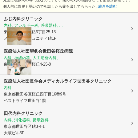
先生は糖尿病の専門医なのですが、他の病気の相談をしても治療が的確です。
個人的に胃腸も弱いので相談したら薬を出してもらった...
続きを読む
ふじ内科クリニック
内科, アレルギー科, 呼吸器科, ...
東京都世田谷区
砧6丁目25-13
メディカルコミュニティ砧1F
医療法人社団望眞会
世田谷桜丘病院
内科, 神経内科, 人工透析内科, ...
東京都世田谷区
桜丘4-25-8
医療法人社団長伸会メディカルライフ世田谷クリニック
内科
東京都世田谷区
桜丘四丁目16番9号
ベストライフ世田谷1階
田代内科クリニック
内科, 消化器科, 循環器科
東京都世田谷区
砧3-4-1
大蔵ビル5F