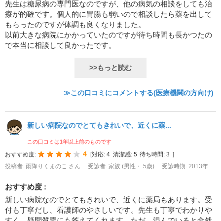
先生は糖尿病の専門医なのですが、他の病気の相談をしても治
療が的確です。個人的に胃腸も弱いので相談したら薬を出して
もらったのですが体調も良くなりました。
以前大きな病院にかかっていたのですが待ち時間も長かつたの
で本当に相談して良かったです。
>>もっと読む
≫この口コミにコメントする(医療機関の方向け)
新しい病院なのでとてもきれいで、近くに薬...
この口コミは1年以上前のものです
4
おすすめ度:
[
対応:
4
清潔感:
5
待ち時間:
3
]
投稿者: 雨降りくまのこ さん
受診者: 家族 (男性・ 5歳)
受診時期: 2013年
おすすめ度 :
新しい病院なのでとてもきれいで、近くに薬局もあります。受
付も丁寧だし、看護師のやさしいです。先生も丁寧でわかりや
すく、疑問質問にも答えてくれます。ただ、混んでいると全然