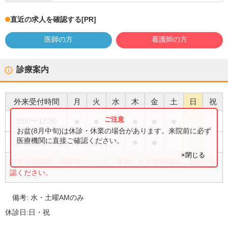
直近の求人を確認する
[PR]
医師の方
看護師の方
診療案内
外来受付時間
月
火
水
木
金
土
日
祝
●
●
●
●
●
●
9:00
〜
12:30
お盆(8月中旬)は休診・休業の場合があります。来院前に必ず
●
●
●
●
医療機関に直接ご確認ください。
15:00
〜
18:30
×閉じる
外来受付時間・内容等について、事前に必ず医療機関に直接ご確
認ください。
備考:
水・土曜AMのみ
休診日:
日・祝