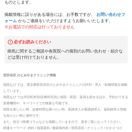
ものとします。
掲載情報に誤りがある場合には、お手数ですが、
お問い合わせフ
ォーム
からご連絡をいただけますようお願いいたします。
※お電話での対応は行っておりません
必ずお読みください
病気に関するご相談や各医院への個別のお問い合わせ・紹介な
どは受け付けておりません。
世田谷区
の
とみやまクリニック
情報
病院なび では、
東京都
世田谷区
の
とみやまクリニック
の
評判・求人・転職
情報を掲載
しています。
病院なび では市区町村別/診療科目別に病院・医院・薬局を探せるほか、予約ができる
医療機関や、キーワードでの検索も可能です。
病院を探したい時、診療時間を調べたい時、医師求人や看護師求人、薬剤師求人情報
を知りたい時に便利です。
また、役立つ医療コラムなども掲載していますので、是非ご覧になってください。
関連キーワード:
内科 / 循環器科 / 糖尿病内科 / 世田谷区 / クリニック / かかりつけ