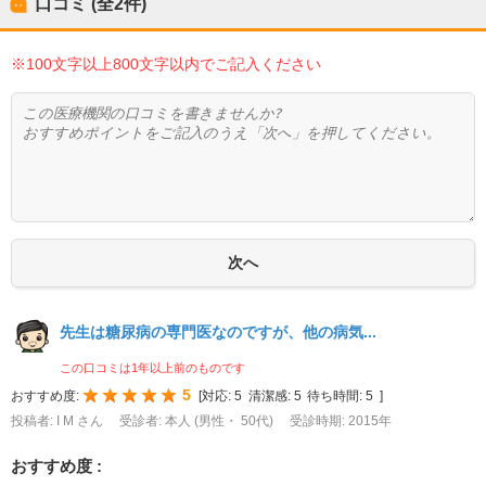
口コミ (全
2
件)
※100文字以上800文字以内でご記入ください
先生は糖尿病の専門医なのですが、他の病気...
この口コミは1年以上前のものです
5
おすすめ度:
[
対応:
5
清潔感:
5
待ち時間:
5
]
投稿者: I M さん
受診者: 本人 (男性・ 50代)
受診時期: 2015年
おすすめ度 :