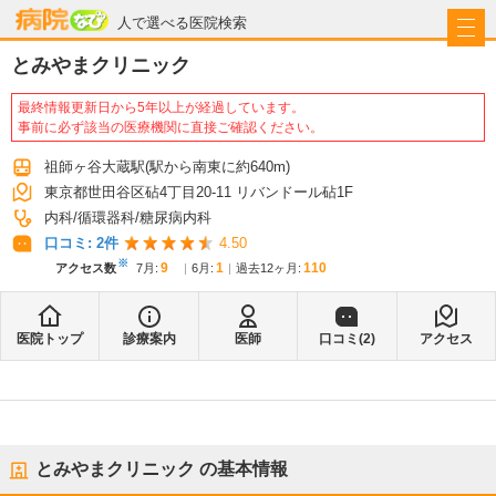
病院なび
人で選べる医院検索
とみやまクリニック
最終情報更新日から5年以上が経過しています。
事前に必ず該当の医療機関に直接ご確認ください。
祖師ヶ谷大蔵駅
(駅から
南東に約640m
)
東京都世田谷区砧4丁目20-11 リバンドール砧1F
内科
循環器科
糖尿病内科
口コミ:
2
件
4.50
※
9
1
110
アクセス数
7月
:
6月
:
過去12ヶ月:
医院トップ
診療案内
医師
口コミ(
2
)
アクセス
とみやまクリニック
の基本情報