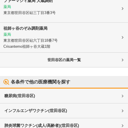
ファーマシィ薬局 大蔵調剤
薬局
東京都世田谷区
砧三丁目3番3号
祖師ヶ谷のぞみ調剤薬局
薬局
東京都世田谷区
砧六丁目18番7号
Crisantemo祖師ヶ谷大蔵1階
世田谷区
の薬局一覧
各条件で他の医療機関を探す
糖尿病
(
世田谷区
)
インフルエンザワクチン
(
世田谷区
)
肺炎球菌ワクチン(成人/高齢者)
(
世田谷区
)