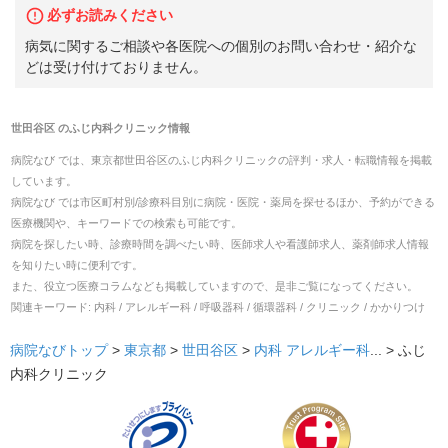
必ずお読みください
病気に関するご相談や各医院への個別のお問い合わせ・紹介な
どは受け付けておりません。
世田谷区
の
ふじ内科クリニック
情報
病院なび では、
東京都
世田谷区
の
ふじ内科クリニック
の
評判・求人・転職
情報を掲載
しています。
病院なび では市区町村別/診療科目別に病院・医院・薬局を探せるほか、予約ができる
医療機関や、キーワードでの検索も可能です。
病院を探したい時、診療時間を調べたい時、医師求人や看護師求人、薬剤師求人情報
を知りたい時に便利です。
また、役立つ医療コラムなども掲載していますので、是非ご覧になってください。
関連キーワード:
内科 / アレルギー科 / 呼吸器科 / 循環器科 / クリニック / かかりつけ
病院なびトップ
>
東京都
>
世田谷区
>
内科
アレルギー科
... >
ふじ
内科クリニック