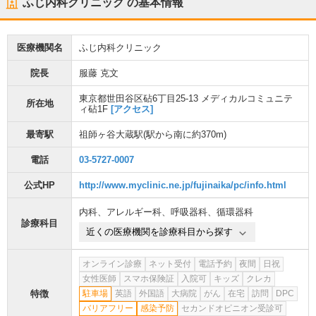
ふじ内科クリニック
の基本情報
医療機関名
ふじ内科クリニック
院長
服藤 克文
東京都世田谷区砧6丁目25-13 メディカルコミュニテ
所在地
ィ砧1F
[アクセス]
最寄駅
祖師ヶ谷大蔵駅
(駅から
南に約370m
)
電話
03-5727-0007
公式HP
http://www.myclinic.ne.jp/fujinaika/pc/info.html
内科
、
アレルギー科
、
呼吸器科
、
循環器科
診療科目
近くの医療機関を診療科目から探す
オンライン診療
ネット受付
電話予約
夜間
日祝
女性医師
スマホ保険証
入院可
キッズ
クレカ
特徴
駐車場
英語
外国語
大病院
がん
在宅
訪問
DPC
バリアフリー
感染予防
セカンドオピニオン受診可