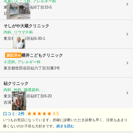
耳鼻いんこう科, アレルギー科
東京都世田谷区
砧6丁目33-5
1階
そしがや大蔵クリニック
内科, リウマチ科
東京都世田谷区
砧6-30-1
横井こどもクリニック
認証済み
小児科, アレルギー科
東京都世田谷区
砧六丁目32番3号
砧クリニック
内科, 外科, 循環器科, ...
東京都世田谷区
砧8丁目8-20
吉浦ビルII-2F
4.5
口コミ:
2
件
いつもお世話になっています。的確に診断いただき診察も早く、注射もあまり
痛くないのか子供も大好きです。
続きを読む