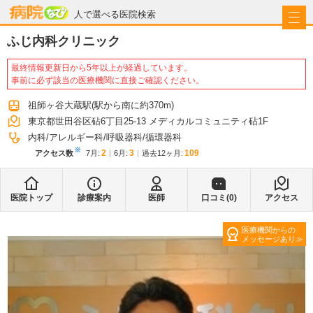
病院なび
人で選べる医院検索
ふじ内科クリニック
最終情報更新日から5年以上が経過しています。
事前に必ず該当の医療機関に直接ご確認ください。
祖師ヶ谷大蔵駅
(駅から
南に約370m
)
東京都世田谷区砧6丁目25-13 メディカルコミュニティ砧1F
内科
アレルギー科
呼吸器科
循環器科
※
2
3
109
アクセス数
7月
:
6月
:
過去12ヶ月:
医院トップ
診療案内
医師
口コミ(
0
)
アクセス
医療機関からの
メッセージあり