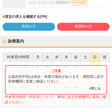
セカンドオピニオン情報提供可
地域連携
直近の求人を確認する
[PR]
医師の方
看護師の方
診療案内
外来受付時間
月
火
水
木
金
土
日
祝
●
●
●
●
●
8:30
〜
12:30
●
お盆(8月中旬)は休診・休業の場合があります。来院前に必ず
9:00
〜
12:30
医療機関に直接ご確認ください。
●
●
●
●
15:00
〜
18:30
×閉じる
外来受付時間・内容等について、事前に必ず医療機関に直接ご確
認ください。