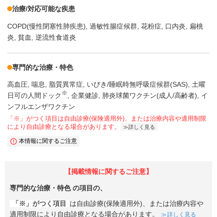
治療/対応可能な疾患
COPD(慢性閉塞性肺疾患)
過敏性腸症候群
花粉症
口内炎
扁桃
炎
貧血
逆流性食道炎
専門的な治療・特色
高血圧
喘息
脂質異常症
いびき/睡眠時無呼吸症候群(SAS)
土曜
※
日可の人間ドック
企業健診
肺炎球菌ワクチン(成人/高齢者)
イ
ンフルエンザワクチン
「※」がつく項目は自由診療(保険適用外)、または治療内容や適用制限
により自由診療となる場合があります。
詳しく見る
本情報に関するご注意
【掲載情報に関するご注意】
専門的な治療・特色
の項目の、
「※」がつく項目
は自由診療(保険適用外)、または治療内容や
適用制限により自由診療となる場合があります。
詳しく見る