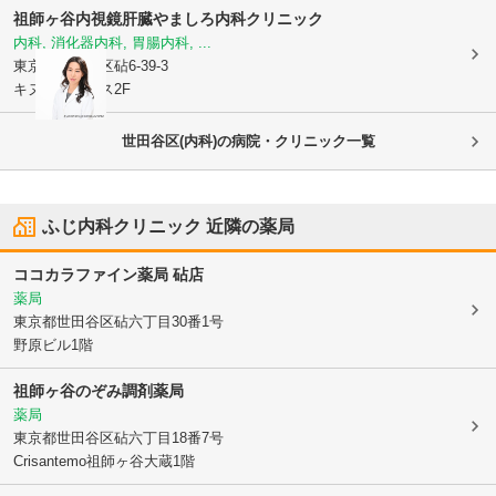
祖師ヶ谷内視鏡肝臓やましろ内科クリニック
内科, 消化器内科, 胃腸内科, ...
東京都世田谷区
砧6-39-3
キヌタプレイス2F
世田谷区(内科)の病院・クリニック一覧
ふじ内科クリニック
近隣の薬局
ココカラファイン薬局 砧店
薬局
東京都世田谷区
砧六丁目30番1号
野原ビル1階
祖師ヶ谷のぞみ調剤薬局
薬局
東京都世田谷区
砧六丁目18番7号
Crisantemo祖師ヶ谷大蔵1階