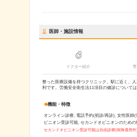
医師・施設情報
ドクター紹介
専
整った医療設備を持つクリニック。駅に近く、人
利です。労働安全衛生法11項目の健診について
機能・特徴
オンライン診療
電話予約(初診/再診)
女性医師(
ピニオン受診可能
セカンドオピニオンのための
セカンドオピニオン受診可能
は自由診療(保険適用外