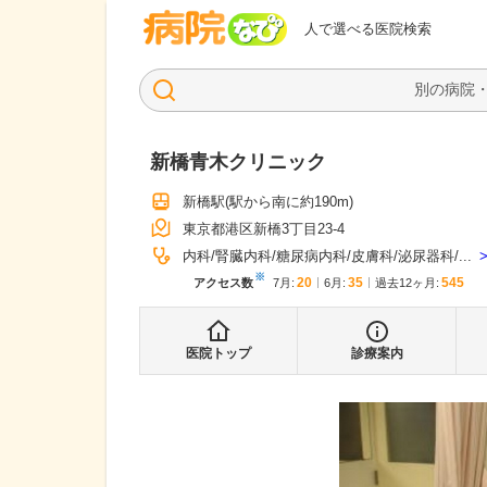
病院なび
人で選べる医院検索
新橋青木クリニック
新橋駅
(駅から
南に約190m
)
東京都港区新橋3丁目23-4
内科
腎臓内科
糖尿病内科
皮膚科
泌尿器科
...
※
20
35
545
アクセス数
7月
:
6月
:
過去12ヶ月:
医院トップ
診療案内