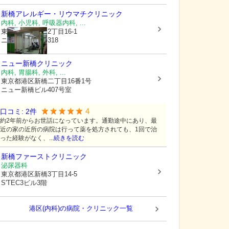
新橋アレルギー・リウマチクリニック
内科, 小児科, 呼吸器内科, ...
東京都港区
新橋2丁目16-1
ニュー新橋ビル318
ニュー新橋クリニック
内科, 胃腸科, 外科, ...
東京都港区
新橋二丁目16番1号
ニュー新橋ビル407号室
4
口コミ:
2
件
約2年前からお世話になっています。通勤途中にあり、最
近の家の近所の病院は行って薬を処方されても、1回で治
った経験がなく、...
続きを読む
新橋ファーストクリニック
泌尿器科
東京都港区
新橋3丁目14-5
S'TEC3ビル3階
港区(内科)の病院・クリニック一覧