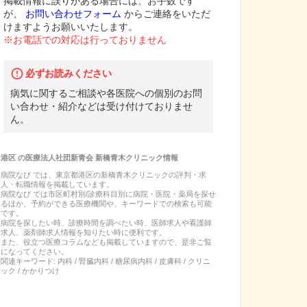
掲載情報に誤りがある場合には、お手数です
が、
お問い合わせフォーム
からご連絡をいただ
けますようお願いいたします。
※お電話での対応は行っておりません
必ずお読みください
病気に関するご相談や各医院への個別のお問
い合わせ・紹介などは受け付けておりませ
ん。
港区
の
医療法人社団新青会 新橋青木クリニック
情報
病院なび では、
東京都
港区
の
新橋青木クリニック
の
評判・求
人・転職
情報を掲載しています。
病院なび では市区町村別/診療科目別に病院・医院・薬局を探せ
るほか、予約ができる医療機関や、キーワードでの検索も可能
です。
病院を探したい時、診療時間を調べたい時、医師求人や看護師
求人、薬剤師求人情報を知りたい時に便利です。
また、役立つ医療コラムなども掲載していますので、是非ご覧
になってください。
関連キーワード:
内科 / 腎臓内科 / 糖尿病内科 / 皮膚科 / クリニ
ック / かかりつけ