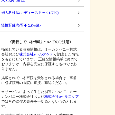
人工透析
(
港区
)
婦人科検診/レディースドック
(
港区
)
慢性腎臓病/腎不全
(
港区
)
《掲載している情報についてのご注意》
掲載している各種情報は、ミーカンパニー株式
会社および
株式会社eヘルスケア
が調査した情報
をもとにしています。 正確な情報掲載に努めて
おりますが、内容を完全に保証するものではあ
りません。
掲載されている医院を受診される場合は、事前
に必ず該当の医院に直接ご確認ください。
当サービスによって生じた損害について、ミー
カンパニー株式会社および
株式会社eヘルスケア
ではその賠償の責任を一切負わないものとしま
す。