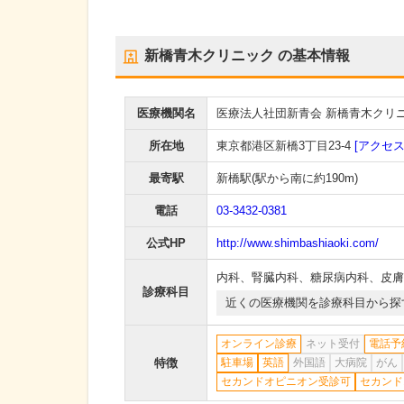
新橋青木クリニック
の基本情報
医療機関名
医療法人社団新青会 新橋青木クリ
所在地
東京都港区新橋3丁目23-4
[アクセス
最寄駅
新橋駅
(駅から
南に約190m
)
電話
03-3432-0381
公式HP
http://www.shimbashiaoki.com/
内科
、
腎臓内科
、
糖尿病内科
、
皮膚
診療科目
近くの医療機関を診療科目から探
オンライン診療
ネット受付
電話予
特徴
駐車場
英語
外国語
大病院
がん
セカンドオピニオン受診可
セカンド