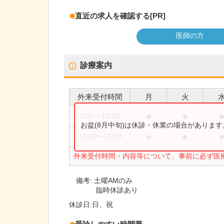
直近の求人を確認する
[PR]
医師の方
診療案内
外来受付時間
月
火
●
●
9:00
〜
13:00
お盆(8月中旬)は休診・休業の場合がありま
●
●
14:00
〜
18:00
外来受付時間・内容等について、事前に必ず医
備考:
土曜AMのみ
臨時休診あり
休診日:
日、祝