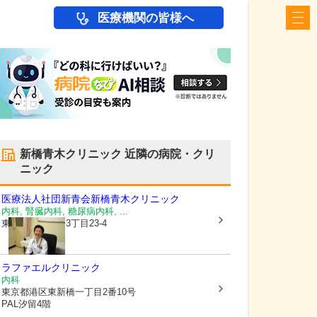
医療機関の皆様へ
新橋青木クリニック
近隣の病院・クリ
ニック
医療法人社団新青会
新橋青木クリニック
内科, 腎臓内科, 糖尿病内科, ...
東京都港区
新橋3丁目23-4
ラファエルクリニック
内科
東京都港区
東新橋一丁目2番10号
PAL汐留4階