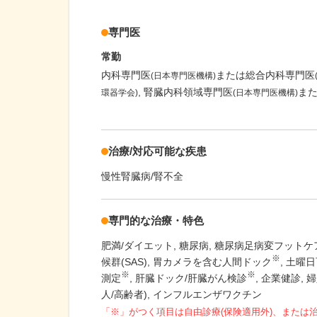
専門医
常勤
内科専門医
または総合内科専門医
(日本専門医機構)
腎臓内科領域専門医
ま
環器学会)
(日本専門医機構)
治療/対応可能な疾患
慢性腎臓病/腎不全
専門的な治療・特色
肥満/ダイエット
糖尿病
糖尿病足病変フットケ
※
候群(SAS)
胃カメラを含む人間ドック
土曜日
※
※
測定
肝臓ドック/肝臓がん検診
企業健診
婦
人/高齢者)
インフルエンザワクチン
「※」がつく項目は自由診療(保険適用外)、または