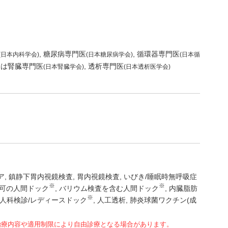
糖尿病専門医
循環器専門医
(日本内科学会)
(日本糖尿病学会)
(日本循
たは腎臓専門医
透析専門医
(日本腎臓学会)
(日本透析医学会)
ア
鎮静下胃内視鏡検査
胃内視鏡検査
いびき/睡眠時無呼吸症
※
※
可の人間ドック
バリウム検査を含む人間ドック
内臓脂肪
※
人科検診/レディースドック
人工透析
肺炎球菌ワクチン(成
治療内容や適用制限により自由診療となる場合があります。