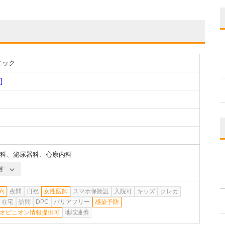
ニック
]
科
、
泌尿器科
、
心療内科
す
約
夜間
日祝
女性医師
スマホ保険証
入院可
キッズ
クレカ
在宅
訪問
DPC
バリアフリー
感染予防
オピニオン情報提供可
地域連携