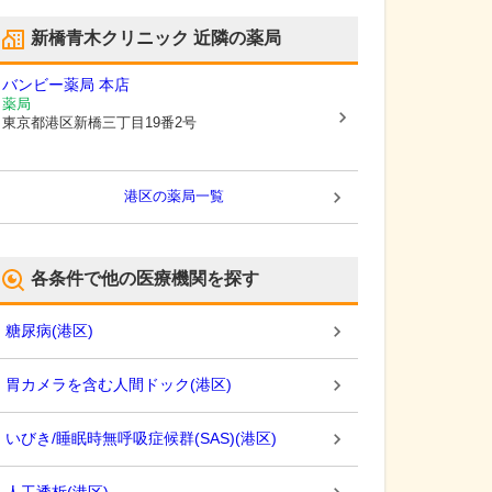
新橋青木クリニック
近隣の薬局
バンビー薬局 本店
薬局
東京都港区
新橋三丁目19番2号
港区
の薬局一覧
各条件で他の医療機関を探す
糖尿病
(
港区
)
胃カメラを含む人間ドック
(
港区
)
いびき/睡眠時無呼吸症候群(SAS)
(
港区
)