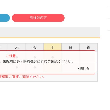
看護師の方
水
木
金
土
日
祝
●
●
●
●
す。来院前に必ず医療機関に直接ご確認ください。
●
●
●
×閉じる
療機関に直接ご確認ください。