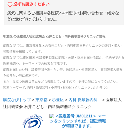
必ずお読みください
病気に関するご相談や各医院への個別のお問い合わせ・紹介な
どは受け付けておりません。
杉並区
の
医療法人社団誠栄会 石井こども・内科循環器科クリニック
情報
病院なび では、
東京都
杉並区
の
石井こども・内科循環器科クリニック
の
評判・求人・
転職
情報を掲載しています。
病院なび では市区町村別/診療科目別に病院・医院・薬局を探せるほか、予約ができる
医療機関や、キーワードでの検索も可能です。
病院を探したい時、診療時間を調べたい時、医師求人や看護師求人、薬剤師求人情報
を知りたい時に便利です。
また、役立つ医療コラムなども掲載していますので、是非ご覧になってください。
関連キーワード:
内科 / 循環器科 / 小児科 / 杉並区 / クリニック / かかりつけ
病院なびトップ
>
東京都
>
杉並区
>
内科
循環器内科
... >
医療法人
社団誠栄会 石井こども・内科循環器科クリニック