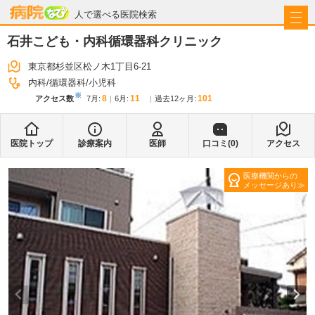
病院なび
人で選べる医院検索
石井こども・内科循環器科クリニック
東京都杉並区松ノ木1丁目6-21
内科
循環器科
小児科
※
8
11
101
アクセス数
7月
:
6月
:
過去12ヶ月:
医院トップ
診療案内
医師
口コミ(
0
)
アクセス
医療機関からの
メッセージあり