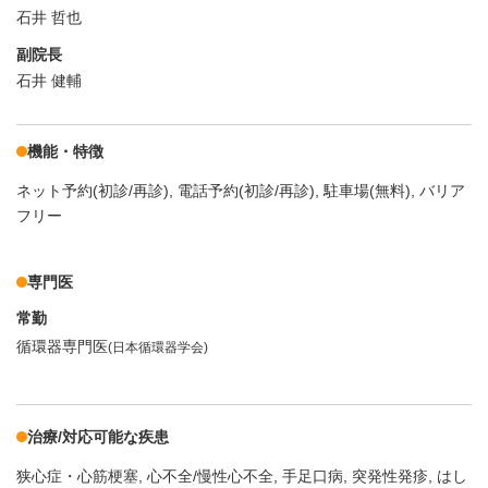
石井 哲也
副院長
石井 健輔
機能・特徴
ネット予約(初診/再診)
電話予約(初診/再診)
駐車場(無料)
バリア
フリー
専門医
常勤
循環器専門医
(日本循環器学会)
治療/対応可能な疾患
狭心症・心筋梗塞
心不全/慢性心不全
手足口病
突発性発疹
はし