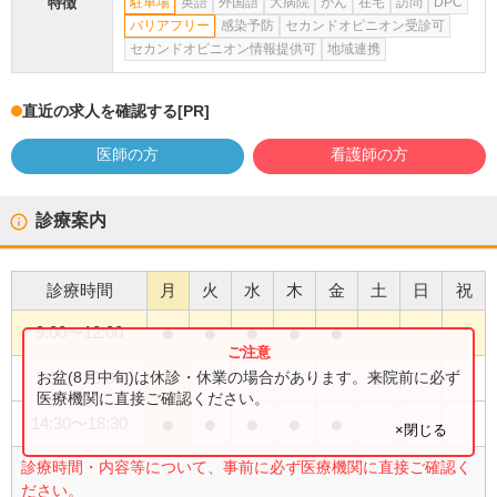
特徴
駐車場
英語
外国語
大病院
がん
在宅
訪問
DPC
バリアフリー
感染予防
セカンドオピニオン受診可
セカンドオピニオン情報提供可
地域連携
直近の求人を確認する
[PR]
医師の方
看護師の方
診療案内
診療時間
月
火
水
木
金
土
日
祝
●
●
●
●
●
9:00
〜
12:00
●
お盆(8月中旬)は休診・休業の場合があります。来院前に必ず
9:00
〜
13:00
医療機関に直接ご確認ください。
●
●
●
●
●
14:30
〜
18:30
×閉じる
診療時間・内容等について、事前に必ず医療機関に直接ご確認く
ださい。