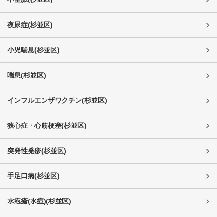
夜尿症
(
杉並区
)
小児喘息
(
杉並区
)
喘息
(
杉並区
)
インフルエンザワクチン
(
杉並区
)
狭心症・心筋梗塞
(
杉並区
)
突発性発疹
(
杉並区
)
手足口病
(
杉並区
)
水疱瘡(水痘)
(
杉並区
)