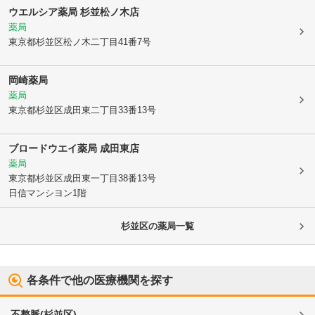
ウエルシア薬局 杉並松ノ木店
薬局
東京都杉並区
松ノ木二丁目41番7号
岡崎薬局
薬局
東京都杉並区
成田東二丁目33番13号
ブロードウエイ薬局 成田東店
薬局
東京都杉並区
成田東一丁目38番13号
日信マンシヨン1階
杉並区
の薬局一覧
各条件で他の医療機関を探す
不整脈
(
杉並区
)