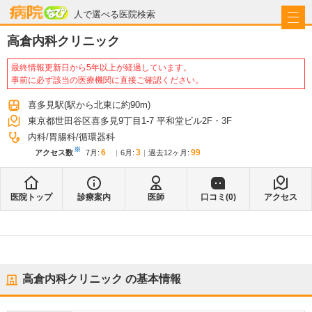
病院なび
人で選べる医院検索
高倉内科クリニック
最終情報更新日から5年以上が経過しています。
事前に必ず該当の医療機関に直接ご確認ください。
喜多見駅
(駅から
北東に約90m
)
東京都世田谷区喜多見9丁目1-7 平和堂ビル2F・3F
内科
胃腸科
循環器科
※
6
3
99
アクセス数
7月
:
6月
:
過去12ヶ月:
医院トップ
診療案内
医師
口コミ(
0
)
アクセス
高倉内科クリニック
の基本情報