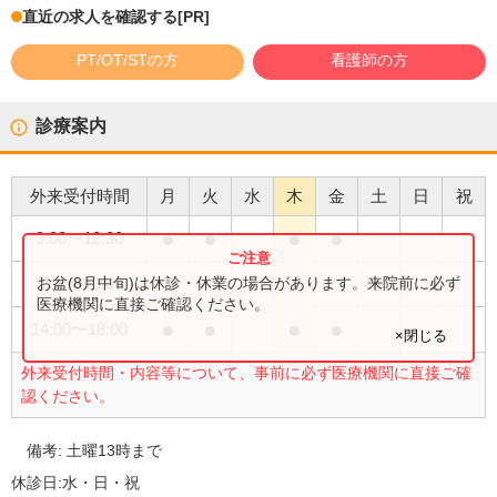
直近の求人を確認する
[PR]
PT/OT/STの方
看護師の方
診療案内
外来受付時間
月
火
水
木
金
土
日
祝
●
●
●
●
9:00
〜
12:30
●
お盆(8月中旬)は休診・休業の場合があります。来院前に必ず
9:00
〜
13:00
医療機関に直接ご確認ください。
●
●
●
●
14:00
〜
18:00
×閉じる
外来受付時間・内容等について、事前に必ず医療機関に直接ご確
認ください。
備考:
土曜13時まで
休診日:
水・日・祝