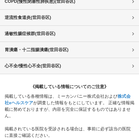
COPD(慢性閉塞性肺疾患)
(
世田谷区
)
逆流性食道炎
(
世田谷区
)
過敏性腸症候群
(
世田谷区
)
胃潰瘍・十二指腸潰瘍
(
世田谷区
)
心不全/慢性心不全
(
世田谷区
)
《掲載している情報についてのご注意》
掲載している各種情報は、ミーカンパニー株式会社および
株式会
社eヘルスケア
が調査した情報をもとにしています。 正確な情報掲
載に努めておりますが、内容を完全に保証するものではありませ
ん。
掲載されている医院を受診される場合は、事前に必ず該当の医院
に直接ご確認ください。