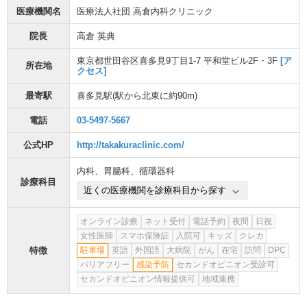
医療機関名
医療法人社団 高倉内科クリニック
院長
高倉 英典
東京都世田谷区喜多見9丁目1-7 平和堂ビル2F・3F
[ア
所在地
クセス]
最寄駅
喜多見駅
(駅から
北東に約90m
)
電話
03-5497-5667
公式HP
http://takakuraclinic.com/
内科
、
胃腸科
、
循環器科
診療科目
近くの医療機関を診療科目から探す
オンライン診療
ネット受付
電話予約
夜間
日祝
女性医師
スマホ保険証
入院可
キッズ
クレカ
特徴
駐車場
英語
外国語
大病院
がん
在宅
訪問
DPC
バリアフリー
感染予防
セカンドオピニオン受診可
セカンドオピニオン情報提供可
地域連携