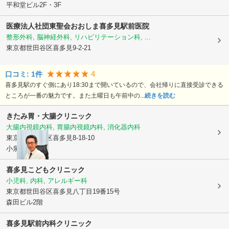
平和堂ビル2F・3F
医療法人社団東聖会
おおしま喜多見駅前医院
整形外科, 脳神経外科, リハビリテーション科, ...
東京都世田谷区
喜多見9-2-21
4
口コミ:
1
件
喜多見駅のすぐ側にあり18:30まで開いているので、会社帰りに直接受診できる
ところが一番の魅力です。また土曜日も午前中の...
続きを読む
きたみ胃・大腸クリニック
大腸内視鏡内科, 胃腸内視鏡内科, 消化器内科
東京都世田谷区
喜多見8-18-10
小泉ビル3F
喜多見こどもクリニック
小児科, 内科, アレルギー科
東京都世田谷区
喜多見八丁目19番15号
森田ビル2階
喜多見駅前内科クリニック