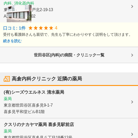
内科, 消化器内科
東京都狛江市
岩戸北2-19-13
AXIA KITAMI 102
4
口コミ:
1
件
受付も看護師さんも親切で、先生も丁寧にわかりやすく説明をして頂けます。
続きを読む
世田谷区(内科)の病院・クリニック一覧
高倉内科クリニック
近隣の薬局
(有)シーズウエルネス 清水薬局
薬局
東京都世田谷区
喜多見9-1-7
喜多見平和堂ビルB1階
クスリのナカヤマ薬局 喜多見駅前店
薬局
東京都世田谷区
喜多見八丁目18番12号