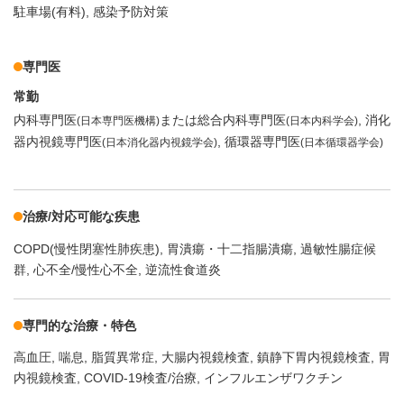
駐車場(有料)
感染予防対策
専門医
常勤
内科専門医
または総合内科専門医
消化
(日本専門医機構)
(日本内科学会)
器内視鏡専門医
循環器専門医
(日本消化器内視鏡学会)
(日本循環器学会)
治療/対応可能な疾患
COPD(慢性閉塞性肺疾患)
胃潰瘍・十二指腸潰瘍
過敏性腸症候
群
心不全/慢性心不全
逆流性食道炎
専門的な治療・特色
高血圧
喘息
脂質異常症
大腸内視鏡検査
鎮静下胃内視鏡検査
胃
内視鏡検査
COVID-19検査/治療
インフルエンザワクチン