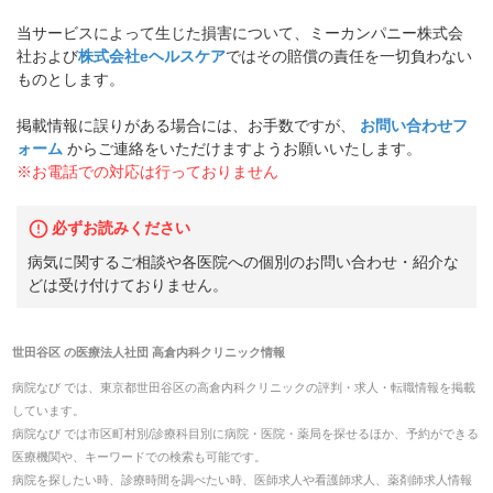
当サービスによって生じた損害について、ミーカンパニー株式会
社および
株式会社eヘルスケア
ではその賠償の責任を一切負わない
ものとします。
掲載情報に誤りがある場合には、お手数ですが、
お問い合わせフ
ォーム
からご連絡をいただけますようお願いいたします。
※お電話での対応は行っておりません
必ずお読みください
病気に関するご相談や各医院への個別のお問い合わせ・紹介な
どは受け付けておりません。
世田谷区
の
医療法人社団 高倉内科クリニック
情報
病院なび では、
東京都
世田谷区
の
高倉内科クリニック
の
評判・求人・転職
情報を掲載
しています。
病院なび では市区町村別/診療科目別に病院・医院・薬局を探せるほか、予約ができる
医療機関や、キーワードでの検索も可能です。
病院を探したい時、診療時間を調べたい時、医師求人や看護師求人、薬剤師求人情報