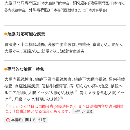
大腸肛門病専門医
消化器内視鏡専門医
(日本大腸肛門病学会)
(日本消化
外科専門医
器内視鏡学会)
(日本専門医機構または日本外科学会)
治療/対応可能な疾患
胃潰瘍・十二指腸潰瘍
過敏性腸症候群
虫垂炎
食道がん
胃がん
大腸がん
直腸がん
結腸がん
逆流性食道炎
専門的な治療・特色
大腸内視鏡検査
鎮静下胃内視鏡検査
鎮静下大腸内視鏡
胃内視鏡
検査
炎症性腸疾患
便秘/排便障害
痔
切らない痔の治療
鼠径ヘ
※
ルニア/脱腸
大腸ドック/大腸がん検診
胃カメラを含む人間ドッ
※
※
ク
肝臓ドック/肝臓がん検診
「※」がつく項目は自由診療(保険適用外)、または治療内容や適用制限
により自由診療となる場合があります。
詳しく見る
本情報に関するご注意