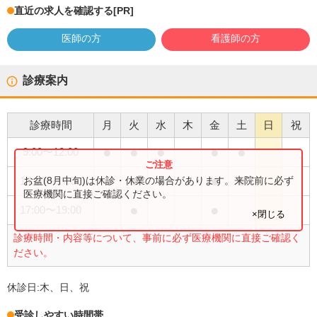
直近の求人を確認する
[PR]
医師の方
看護師の方
診療案内
診療時間
月
火
水
木
金
土
日
祝
●
●
●
●
●
9:00
〜
12:00
●
●
●
●
●
お盆(8月中旬)は休診・休業の場合があります。来院前に必ず
14:00
〜
17:00
医療機関に直接ご確認ください。
●
●
17:00
〜
19:00
×閉じる
診療時間・内容等について、事前に必ず医療機関に直接ご確認く
ださい。
休診日:
木、日、祝
受診しやすい時間帯