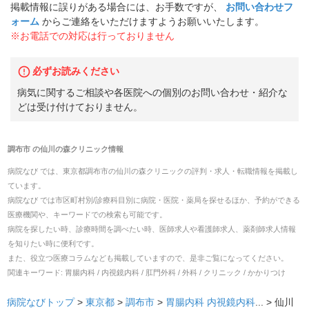
掲載情報に誤りがある場合には、お手数ですが、
お問い合わせフ
ォーム
からご連絡をいただけますようお願いいたします。
※お電話での対応は行っておりません
必ずお読みください
病気に関するご相談や各医院への個別のお問い合わせ・紹介な
どは受け付けておりません。
調布市
の
仙川の森クリニック
情報
病院なび では、
東京都
調布市
の
仙川の森クリニック
の
評判・求人・転職
情報を掲載し
ています。
病院なび では市区町村別/診療科目別に病院・医院・薬局を探せるほか、予約ができる
医療機関や、キーワードでの検索も可能です。
病院を探したい時、診療時間を調べたい時、医師求人や看護師求人、薬剤師求人情報
を知りたい時に便利です。
また、役立つ医療コラムなども掲載していますので、是非ご覧になってください。
関連キーワード:
胃腸内科 / 内視鏡内科 / 肛門外科 / 外科 / クリニック / かかりつけ
病院なびトップ
>
東京都
>
調布市
>
胃腸内科
内視鏡内科
... >
仙川