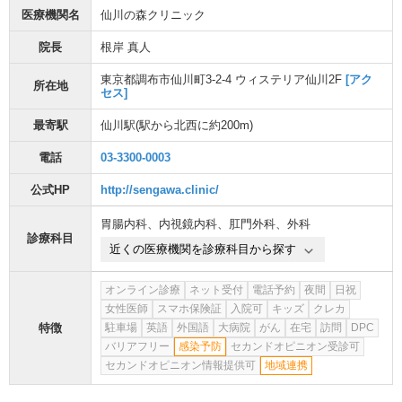
医療機関名
仙川の森クリニック
院長
根岸 真人
東京都調布市仙川町3-2-4 ウィステリア仙川2F
[アク
所在地
セス]
最寄駅
仙川駅
(駅から
北西に約200m
)
電話
03-3300-0003
公式HP
http://sengawa.clinic/
胃腸内科
、
内視鏡内科
、
肛門外科
、
外科
診療科目
近くの医療機関を診療科目から探す
オンライン診療
ネット受付
電話予約
夜間
日祝
女性医師
スマホ保険証
入院可
キッズ
クレカ
特徴
駐車場
英語
外国語
大病院
がん
在宅
訪問
DPC
バリアフリー
感染予防
セカンドオピニオン受診可
セカンドオピニオン情報提供可
地域連携