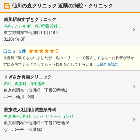
仙川の森クリニック
近隣の病院・クリニック
仙川駅前すずきクリニック
内科, アレルギー科, 呼吸器科, ...
東京都調布市
仙川町1丁目18-2
3110ビル3F
5
口コミ:
3
件
皮膚科で観てもらいましたが、別のクリニックで処方してもらった軟膏が効か
ずに薬局でミックスしてもらう軟膏をだしてもらいまし...
続きを読む
すぎさか胃腸クリニック
内科, 胃腸科, 消化器科
東京都調布市
仙川町一丁目50番地1
パール仙川Ⅲ3階
医療法人社団山城整形外科
整形外科, 外科, リハビリテーション科
東京都調布市
仙川町一丁目20番地16
ヴィバーチェ仙川1階