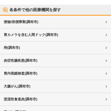
各条件で他の医療機関を探す
便秘/排便障害
(
調布市
)
胃カメラを含む人間ドック
(
調布市
)
痔
(
調布市
)
炎症性腸疾患
(
調布市
)
胃内視鏡検査
(
調布市
)
大腸がん
(
調布市
)
逆流性食道炎
(
調布市
)