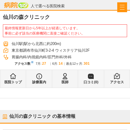
病院なび
人で選べる医院検索
仙川の森クリニック
最終情報更新日から5年以上が経過しています。
事前に必ず該当の医療機関に直接ご確認ください。
仙川駅
(駅から
北西に約200m
)
東京都調布市仙川町3-2-4 ウィステリア仙川2F
胃腸内科
内視鏡内科
肛門外科
外科
※
27
14
301
アクセス数
7月
:
6月
:
過去12ヶ月:
医院トップ
診療案内
医師
口コミ(
0
)
アクセス
仙川の森クリニック
の基本情報