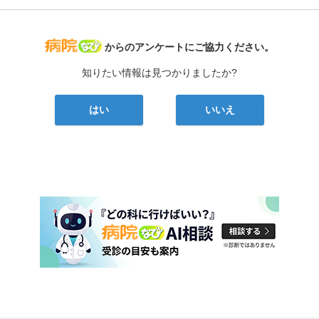
病院なび
からのアンケートにご協力ください。
知りたい情報は見つかりましたか?
はい
いいえ