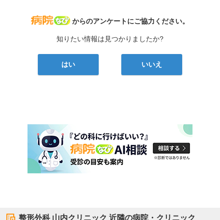
病院なび
からのアンケートにご協力ください。
知りたい情報は見つかりましたか?
はい
いいえ
整形外科 山内クリニック
近隣の病院・クリニック