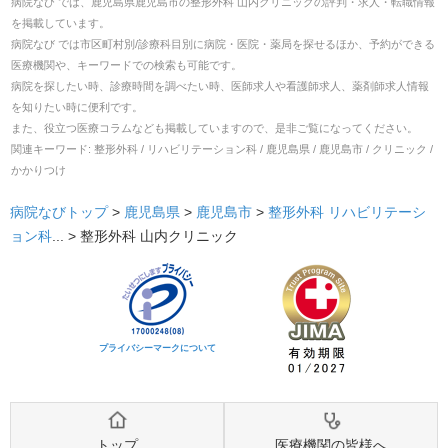
病院なび では、
鹿児島県
鹿児島市
の
整形外科 山内クリニック
の
評判・求人・転職
情報
を掲載しています。
病院なび では市区町村別/診療科目別に病院・医院・薬局を探せるほか、予約ができる
医療機関や、キーワードでの検索も可能です。
病院を探したい時、診療時間を調べたい時、医師求人や看護師求人、薬剤師求人情報
を知りたい時に便利です。
また、役立つ医療コラムなども掲載していますので、是非ご覧になってください。
関連キーワード:
整形外科 / リハビリテーション科 / 鹿児島県 / 鹿児島市 / クリニック /
かかりつけ
病院なびトップ
>
鹿児島県
>
鹿児島市
>
整形外科
リハビリテーシ
ョン科
... >
整形外科 山内クリニック
プライバシーマークについて
トップ
医療機関の皆様へ