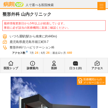
病院なび
人で選べる医院検索
整形外科 山内クリニック
最終情報更新日から5年以上が経過しています。
事前に必ず該当の医療機関に直接ご確認ください。
いづろ通駅
(駅から
南東に約440m
)
鹿児島県鹿児島市堀江町8-7
整形外科
リハビリテーション科
※
24
26
440
アクセス数
7月
:
6月
:
過去12ヶ月:
医院トップ
診療案内
医師
口コミ(
0
)
アクセス
医療機関からの
メッセージあり