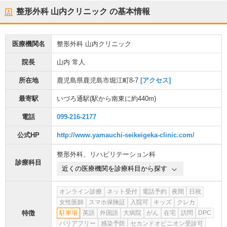
整形外科 山内クリニック
の基本情報
医療機関名
整形外科 山内クリニック
院長
山内 常人
所在地
鹿児島県鹿児島市堀江町8-7
[アクセス]
最寄駅
いづろ通駅
(駅から
南東に約440m
)
電話
099-216-2177
公式HP
http://www.yamauchi-seikeigeka-clinic.com/
整形外科
、
リハビリテーション科
診療科目
近くの医療機関を診療科目から探す
オンライン診療
ネット受付
電話予約
夜間
日祝
女性医師
スマホ保険証
入院可
キッズ
クレカ
特徴
駐車場
英語
外国語
大病院
がん
在宅
訪問
DPC
バリアフリー
感染予防
セカンドオピニオン受診可