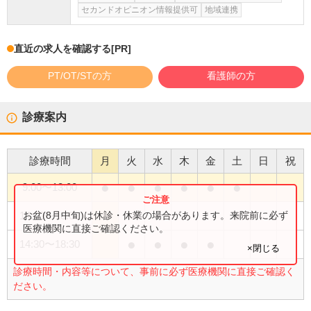
セカンドオピニオン情報提供可
地域連携
直近の求人を確認する
[PR]
PT/OT/STの方
看護師の方
診療案内
診療時間
月
火
水
木
金
土
日
祝
●
●
●
●
●
●
9:00
〜
13:00
●
お盆(8月中旬)は休診・休業の場合があります。来院前に必ず
14:00
〜
18:00
医療機関に直接ご確認ください。
●
●
●
●
14:30
〜
18:30
×閉じる
診療時間・内容等について、事前に必ず医療機関に直接ご確認く
ださい。