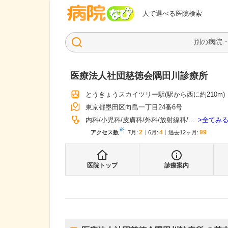
病院なび
人で選べる医院検索
医療法人社団慈徳会隅田川診療所
とうきょうスカイツリー駅
(駅から
西に約210m
)
東京都墨田区向島一丁目24番6号
全てみ
内科
小児科
皮膚科
外科
放射線科
...
※
2
4
99
アクセス数
7月
:
6月
:
過去12ヶ月:
医院トップ
診療案内