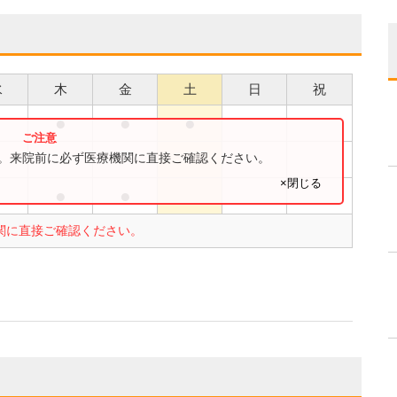
水
木
金
土
日
祝
●
●
●
●
す。来院前に必ず医療機関に直接ご確認ください。
×閉じる
●
●
●
関に直接ご確認ください。