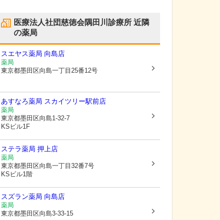
医療法人社団慈徳会隅田川診療所
近隣
の薬局
スエヤス薬局 向島店
薬局
東京都墨田区
向島一丁目25番12号
あすなろ薬局 スカイツリー駅前店
薬局
東京都墨田区
向島1-32-7
KSビル1F
ステラ薬局 押上店
薬局
東京都墨田区
向島一丁目32番7号
KSビル1階
スズラン薬局 向島店
薬局
東京都墨田区
向島3-33-15