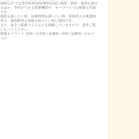
病院なび では市区町村別/診療科目別に病院・医院・薬局を探せ
るほか、予約ができる医療機関や、キーワードでの検索も可能
です。
病院を探したい時、診療時間を調べたい時、医師求人や看護師
求人、薬剤師求人情報を知りたい時に便利です。
また、役立つ医療コラムなども掲載していますので、是非ご覧
になってください。
関連キーワード:
内科 / 小児科 / 皮膚科 / 外科 / 診療所 / かかり
つけ