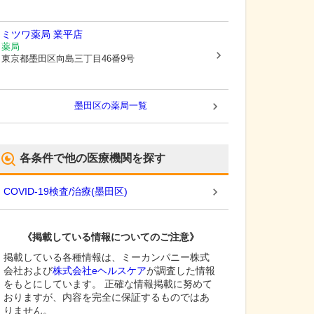
ミツワ薬局 業平店
薬局
東京都墨田区
向島三丁目46番9号
墨田区
の薬局一覧
各条件で他の医療機関を探す
COVID-19検査/治療
(
墨田区
)
《掲載している情報についてのご注意》
掲載している各種情報は、ミーカンパニー株式
会社および
株式会社eヘルスケア
が調査した情報
をもとにしています。 正確な情報掲載に努めて
おりますが、内容を完全に保証するものではあ
りません。