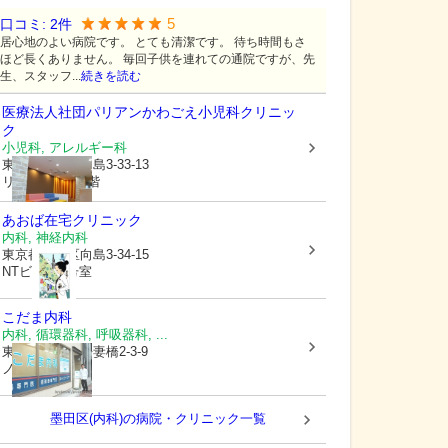
5
口コミ:
2
件
居心地のよい病院です。 とても清潔です。 待ち時間もさ
ほど長くありません。 毎回子供を連れての通院ですが、先
生、スタッフ...
続きを読む
医療法人社団パリアン
かわごえ小児科クリニッ
ク
小児科, アレルギー科
東京都墨田区
向島3-33-13
リョービビル6階
あおば在宅クリニック
内科, 神経内科
東京都墨田区
向島3-34-15
NTビル201号室
こだま内科
内科, 循環器科, 呼吸器科, ...
東京都墨田区
吾妻橋2-3-9
ノエルビル1F
墨田区(内科)の病院・クリニック一覧