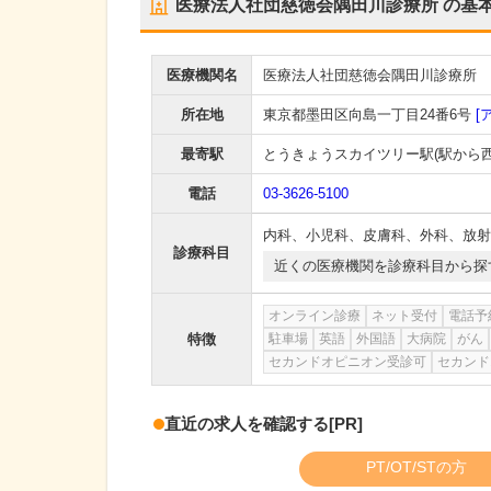
医療法人社団慈徳会隅田川診療所
の基
医療機関名
医療法人社団慈徳会隅田川診療所
所在地
東京都墨田区向島一丁目24番6号
[
最寄駅
とうきょうスカイツリー駅
(駅から
電話
03-3626-5100
内科
、
小児科
、
皮膚科
、
外科
、
放射
診療科目
近くの医療機関を診療科目から探
オンライン診療
ネット受付
電話予
特徴
駐車場
英語
外国語
大病院
がん
セカンドオピニオン受診可
セカンド
直近の求人を確認する
[PR]
PT/OT/STの方