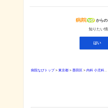
病院な
からの
知りたい情
はい
病院なびトップ
>
東京都
>
墨田区
>
内科
小児科
..