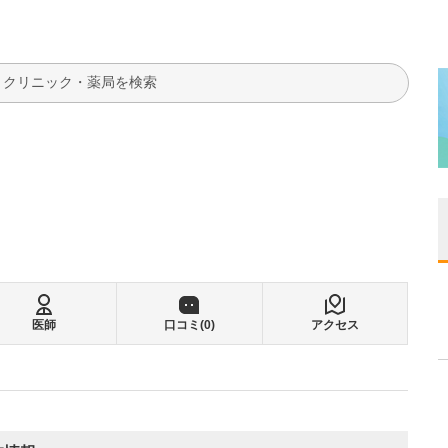
検索
る
医師
口コミ(
0
)
アクセス