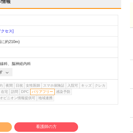
本情報
アクセス]
西に約210m
)
線科
、
脳神経内科
す
約
夜間
日祝
女性医師
スマホ保険証
入院可
キッズ
クレカ
在宅
訪問
DPC
バリアフリー
感染予防
オピニオン情報提供可
地域連携
看護師の方