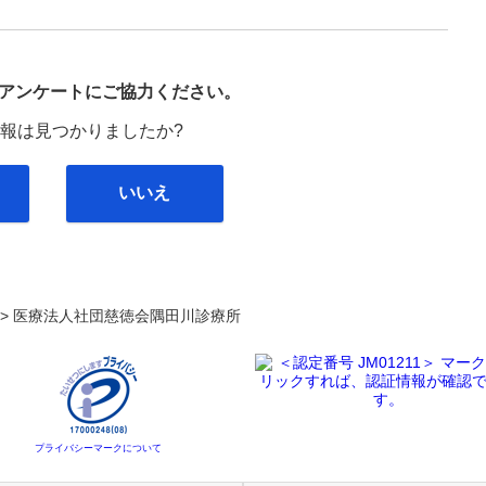
び
アンケートにご協力ください。
報は見つかりましたか?
いいえ
. >
医療法人社団慈徳会隅田川診療所
プライバシーマークについて