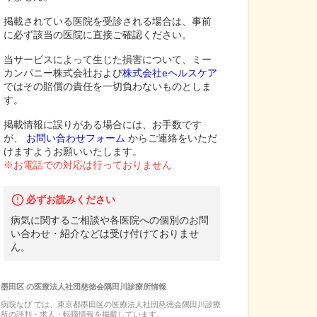
掲載されている医院を受診される場合は、事前
に必ず該当の医院に直接ご確認ください。
当サービスによって生じた損害について、ミー
カンパニー株式会社および
株式会社eヘルスケア
ではその賠償の責任を一切負わないものとしま
す。
掲載情報に誤りがある場合には、お手数です
が、
お問い合わせフォーム
からご連絡をいただ
けますようお願いいたします。
※お電話での対応は行っておりません
必ずお読みください
病気に関するご相談や各医院への個別のお問
い合わせ・紹介などは受け付けておりませ
ん。
墨田区
の
医療法人社団慈徳会隅田川診療所
情報
病院なび では、
東京都
墨田区
の
医療法人社団慈徳会隅田川診療
所
の
評判・求人・転職
情報を掲載しています。