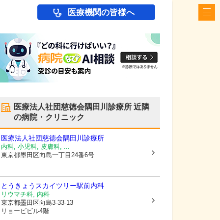
医療機関の皆様へ
医療法人社団慈徳会隅田川診療所
近隣
の病院・クリニック
医療法人社団慈徳会隅田川診療所
内科, 小児科, 皮膚科, ...
東京都墨田区
向島一丁目24番6号
とうきょうスカイツリー駅前内科
リウマチ科, 内科
東京都墨田区
向島3-33-13
リョービビル4階