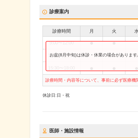
診療案内
診療時間
月
火
●
●
9:00
〜
12:00
お盆(8月中旬)は休診・休業の場合がありま
10:00
〜
12:00
●
●
15:30
〜
18:00
診療時間・内容等について、事前に必ず医療機
休診日:
日・祝
医師・施設情報