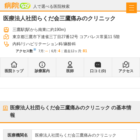
病院なび
人で選べる医院検索
医療法人社団らくだ会三鷹痛みのクリニック
三鷹駅
(駅から
南東に約190m
)
東京都三鷹市下連雀三丁目27番12号 コアパレス常葉11 5階
内科
リハビリテーション科
麻酔科
※
--
4
81
アクセス数
7月
:
6月
:
過去12ヶ月:
医院トップ
診療案内
医師
口コミ(
0
)
アクセス
医療法人社団らくだ会三鷹痛みのクリニック
の基本情
報
医療機関名
医療法人社団らくだ会三鷹痛みのクリニック