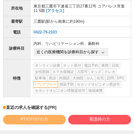
東京都三鷹市下連雀三丁目27番12号 コアパレス常葉
所在地
11 5階
[アクセス]
最寄駅
三鷹駅
(駅から
南東に約190m
)
電話
0422-79-2103
内科
、
リハビリテーション科
、
麻酔科
診療科目
近くの医療機関を診療科目から探す
オンライン診療
ネット受付
電話予約
夜間
日祝
女性医師
スマホ保険証
入院可
キッズ
クレカ
特徴
駐車場
英語
外国語
大病院
がん
在宅
訪問
DPC
バリアフリー
感染予防
セカンドオピニオン受診可
セカンドオピニオン情報提供可
地域連携
直近の求人を確認する
[PR]
PT/OT/STの方
看護師の方