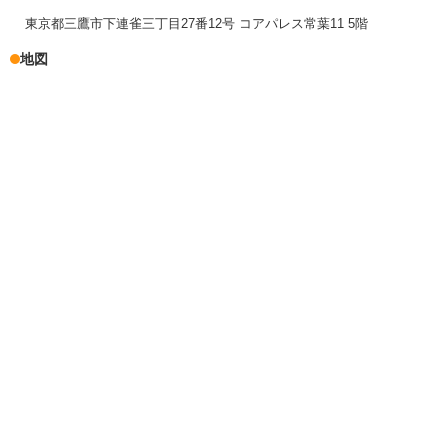
東京都三鷹市下連雀三丁目27番12号 コアパレス常葉11 5階
地図