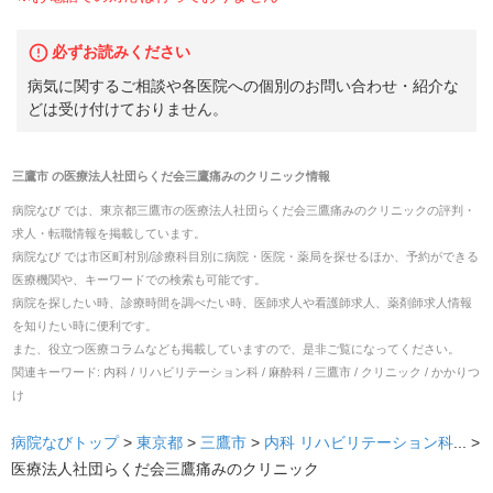
必ずお読みください
病気に関するご相談や各医院への個別のお問い合わせ・紹介な
どは受け付けておりません。
三鷹市
の
医療法人社団らくだ会三鷹痛みのクリニック
情報
病院なび では、
東京都
三鷹市
の
医療法人社団らくだ会三鷹痛みのクリニック
の
評判・
求人・転職
情報を掲載しています。
病院なび では市区町村別/診療科目別に病院・医院・薬局を探せるほか、予約ができる
医療機関や、キーワードでの検索も可能です。
病院を探したい時、診療時間を調べたい時、医師求人や看護師求人、薬剤師求人情報
を知りたい時に便利です。
また、役立つ医療コラムなども掲載していますので、是非ご覧になってください。
関連キーワード:
内科 / リハビリテーション科 / 麻酔科 / 三鷹市 / クリニック / かかりつ
け
病院なびトップ
>
東京都
>
三鷹市
>
内科
リハビリテーション科
... >
医療法人社団らくだ会三鷹痛みのクリニック