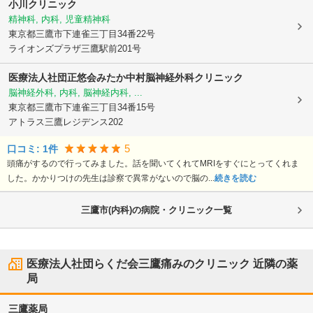
小川クリニック
精神科, 内科, 児童精神科
東京都三鷹市
下連雀三丁目34番22号
ライオンズプラザ三鷹駅前201号
医療法人社団正悠会みたか中村脳神経外科クリニック
脳神経外科, 内科, 脳神経内科, ...
東京都三鷹市
下連雀三丁目34番15号
アトラス三鷹レジデンス202
5
口コミ:
1
件
頭痛がするので行ってみました。話を聞いてくれてMRIをすぐにとってくれま
した。かかりつけの先生は診察で異常がないので脳の...
続きを読む
三鷹市(内科)の病院・クリニック一覧
医療法人社団らくだ会三鷹痛みのクリニック
近隣の薬
局
三鷹薬局