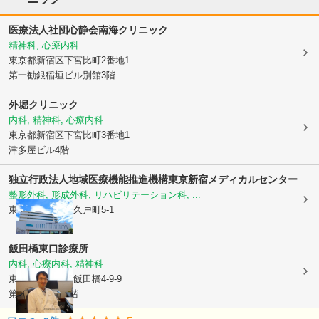
医療法人社団心静会南海クリニック
精神科, 心療内科
東京都新宿区
下宮比町2番地1
第一勧銀稲垣ビル別館3階
外堀クリニック
内科, 精神科, 心療内科
東京都新宿区
下宮比町3番地1
津多屋ビル4階
独立行政法人地域医療機能推進機構
東京新宿メディカルセンター
整形外科, 形成外科, リハビリテーション科, ...
東京都新宿区
津久戸町5-1
飯田橋東口診療所
内科, 心療内科, 精神科
東京都千代田区
飯田橋4-9-9
第七田中ビル8階