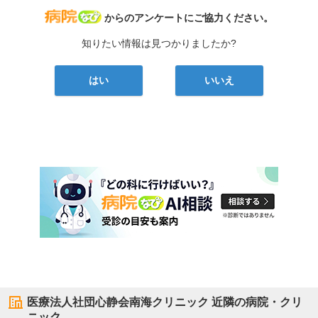
病院なび
からのアンケートにご協力ください。
知りたい情報は見つかりましたか?
はい
いいえ
医療法人社団心静会南海クリニック
近隣の病院・クリ
ニック