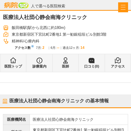
病院なび
人で選べる医院検索
医療法人社団心静会南海クリニック
飯田橋駅
(駅から
北西に約180m
)
東京都新宿区下宮比町2番地1 第一勧銀稲垣ビル別館3階
精神科
心療内科
※
2
--
14
アクセス数
7月
:
6月
:
過去12ヶ月:
医院トップ
診療案内
医師
口コミ(
0
)
アクセス
医療法人社団心静会南海クリニック
の基本情報
医療機関名
医療法人社団心静会南海クリニック
東京都新宿区下宮比町2番地1 第一勧銀稲垣ビル別館3