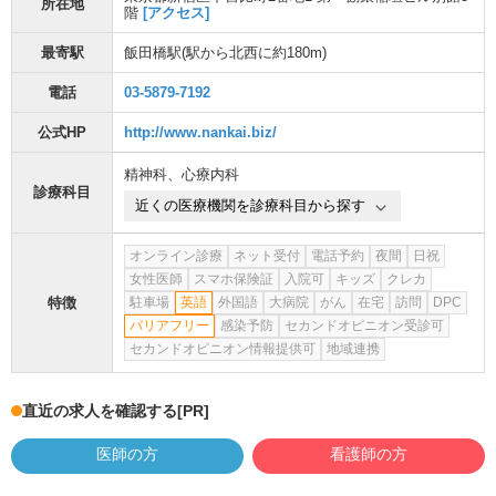
所在地
階
[アクセス]
最寄駅
飯田橋駅
(駅から
北西に約180m
)
電話
03-5879-7192
公式HP
http://www.nankai.biz/
精神科
、
心療内科
診療科目
近くの医療機関を診療科目から探す
オンライン診療
ネット受付
電話予約
夜間
日祝
女性医師
スマホ保険証
入院可
キッズ
クレカ
特徴
駐車場
英語
外国語
大病院
がん
在宅
訪問
DPC
バリアフリー
感染予防
セカンドオピニオン受診可
セカンドオピニオン情報提供可
地域連携
直近の求人を確認する
[PR]
医師の方
看護師の方