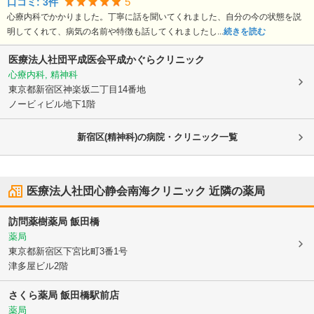
5
口コミ:
3
件
心療内科でかかりました。丁寧に話を聞いてくれました、自分の今の状態を説
明してくれて、病気の名前や特徴も話してくれましたし...
続きを読む
医療法人社団平成医会平成かぐらクリニック
心療内科, 精神科
東京都新宿区
神楽坂二丁目14番地
ノービィビル地下1階
新宿区(精神科)の病院・クリニック一覧
医療法人社団心静会南海クリニック
近隣の薬局
訪問薬樹薬局 飯田橋
薬局
東京都新宿区
下宮比町3番1号
津多屋ビル2階
さくら薬局 飯田橋駅前店
薬局