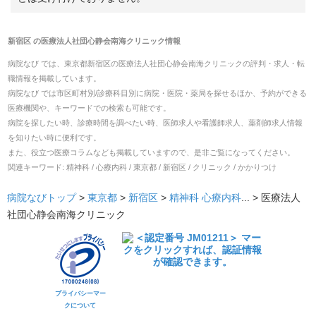
新宿区
の
医療法人社団心静会南海クリニック
情報
病院なび では、
東京都
新宿区
の
医療法人社団心静会南海クリニック
の
評判・求人・転
職
情報を掲載しています。
病院なび では市区町村別/診療科目別に病院・医院・薬局を探せるほか、予約ができる
医療機関や、キーワードでの検索も可能です。
病院を探したい時、診療時間を調べたい時、医師求人や看護師求人、薬剤師求人情報
を知りたい時に便利です。
また、役立つ医療コラムなども掲載していますので、是非ご覧になってください。
関連キーワード:
精神科 / 心療内科 / 東京都 / 新宿区 / クリニック / かかりつけ
病院なびトップ
>
東京都
>
新宿区
>
精神科
心療内科
... >
医療法人
社団心静会南海クリニック
プライバシーマー
クについて