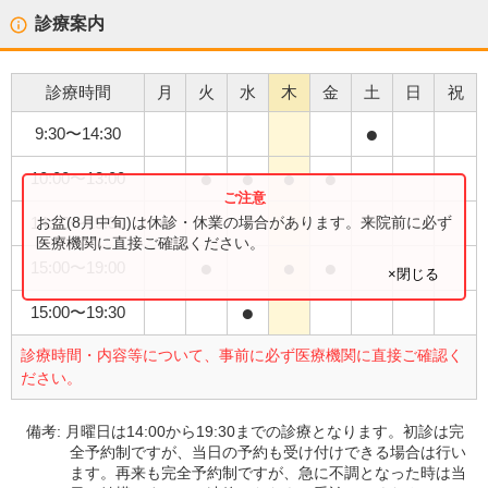
診療案内
診療時間
月
火
水
木
金
土
日
祝
●
9:30
〜
14:30
●
●
●
●
10:00
〜
13:00
●
お盆(8月中旬)は休診・休業の場合があります。来院前に必ず
14:00
〜
19:30
医療機関に直接ご確認ください。
●
●
●
15:00
〜
19:00
×閉じる
●
15:00
〜
19:30
診療時間・内容等について、事前に必ず医療機関に直接ご確認く
ださい。
備考:
月曜日は14:00から19:30までの診療となります。初診は完
全予約制ですが、当日の予約も受け付けできる場合は行い
ます。再来も完全予約制ですが、急に不調となった時は当