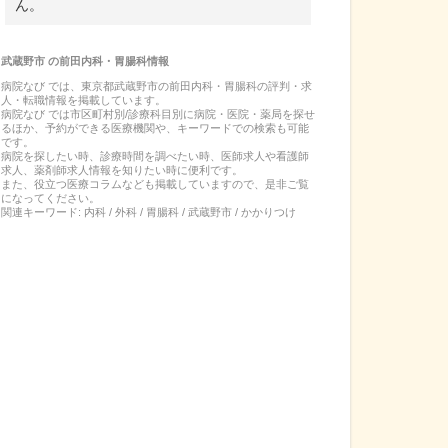
ん。
武蔵野市
の
前田内科・胃腸科
情報
病院なび では、
東京都
武蔵野市
の
前田内科・胃腸科
の
評判・求
人・転職
情報を掲載しています。
病院なび では市区町村別/診療科目別に病院・医院・薬局を探せ
るほか、予約ができる医療機関や、キーワードでの検索も可能
です。
病院を探したい時、診療時間を調べたい時、医師求人や看護師
求人、薬剤師求人情報を知りたい時に便利です。
また、役立つ医療コラムなども掲載していますので、是非ご覧
になってください。
関連キーワード:
内科 / 外科 / 胃腸科 / 武蔵野市 / かかりつけ