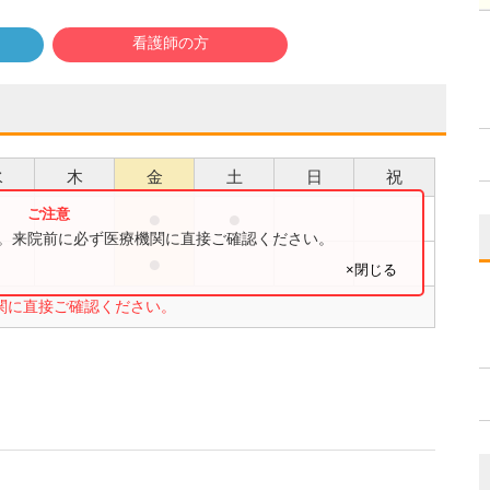
看護師の方
水
木
金
土
日
祝
●
●
●
す。来院前に必ず医療機関に直接ご確認ください。
●
×閉じる
関に直接ご確認ください。