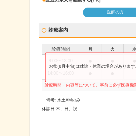
医師の方
診療案内
診療時間
月
火
●
●
9:00
〜
13:00
お盆(8月中旬)は休診・休業の場合がありま
●
●
14:00
〜
16:00
診療時間・内容等について、事前に必ず医療機
備考:
水土AMのみ
休診日:
木、日、祝