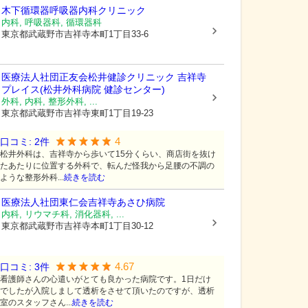
木下循環器呼吸器内科クリニック
内科, 呼吸器科, 循環器科
東京都武蔵野市
吉祥寺本町1丁目33-6
医療法人社団正友会
松井健診クリニック 吉祥寺
プレイス(松井外科病院 健診センター)
外科, 内科, 整形外科, ...
東京都武蔵野市
吉祥寺東町1丁目19-23
4
口コミ:
2
件
松井外科は、吉祥寺から歩いて15分くらい、商店街を抜け
たあたりに位置する外科で、転んだ怪我から足腰の不調の
ような整形外科...
続きを読む
医療法人社団東仁会
吉祥寺あさひ病院
内科, リウマチ科, 消化器科, ...
東京都武蔵野市
吉祥寺本町1丁目30-12
4.67
口コミ:
3
件
看護師さんの心遣いがとても良かった病院です。1日だけ
でしたが入院しまして透析をさせて頂いたのですが、透析
室のスタッフさん...
続きを読む