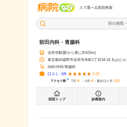
病院なび
人で選べる医院検索
前田内科・胃腸科
吉祥寺駅
(駅から
東に約420m
)
東京都武蔵野市吉祥寺本町1丁目34-18 丸山ビル
内科
外科
胃腸科
口コミ:
1
件
5.00
※
9
6
121
アクセス数
7月
:
6月
:
過去12ヶ月:
医院トップ
診療案内