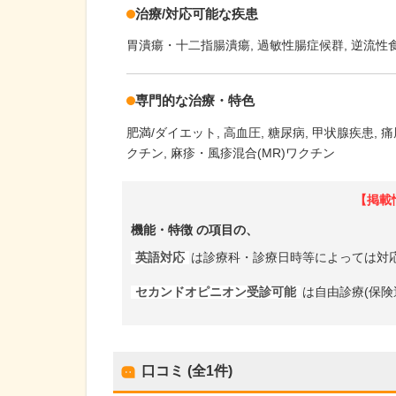
治療/対応可能な疾患
胃潰瘍・十二指腸潰瘍
過敏性腸症候群
逆流性
専門的な治療・特色
肥満/ダイエット
高血圧
糖尿病
甲状腺疾患
痛
クチン
麻疹・風疹混合(MR)ワクチン
【掲載
機能・特徴
の項目の、
英語対応
は診療科・診療日時等によっては対
セカンドオピニオン受診可能
は自由診療(保険
口コミ (全
1
件)