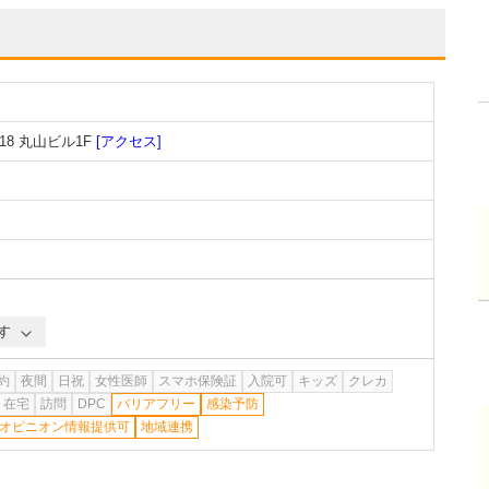
8 丸山ビル1F
[アクセス]
す
約
夜間
日祝
女性医師
スマホ保険証
入院可
キッズ
クレカ
在宅
訪問
DPC
バリアフリー
感染予防
オピニオン情報提供可
地域連携