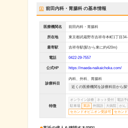
前田内科・胃腸科
の基本情報
医療機関名
前田内科・胃腸科
所在地
東京都武蔵野市吉祥寺本町1丁目34-1
最寄駅
吉祥寺駅
(駅から
東に約420m
)
電話
0422-29-7557
公式HP
https://maeda-naikaichoka.com/
内科
、
外科
、
胃腸科
診療科目
近くの医療機関を診療科目から探
オンライン診療
ネット受付
電話予
特徴
駐車場
英語
外国語
大病院
がん
セカンドオピニオン受診可
セカンド
直近の求人を確認する
[PR]