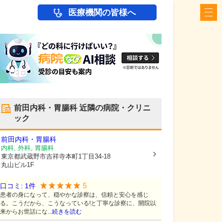
医療機関の皆様へ
前田内科・胃腸科
近隣の病院・クリニ
ック
前田内科・胃腸科
内科, 外科, 胃腸科
東京都武蔵野市
吉祥寺本町1丁目34-18
丸山ビル1F
5
口コミ:
1
件
患者の身になって、穏やかな診察は、信頼と安心を感じ
る。こうだから、こうなっている!と丁寧な診察に、開院以
来からお世話にな...
続きを読む