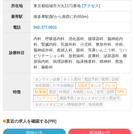
所在地
東京都稲城市大丸1171番地
[アクセス]
最寄駅
南多摩駅
(駅から
南西に約450m
)
電話
042-377-0931
内科
、
呼吸器内科
、
消化器科
、
循環器科
、
脳神経内
科
、
腎臓内科
、
乳腺外科
、
小児科
、
整形外科
、
外科
、
脳神経外科
、
産婦人科
、
眼科
、
耳鼻いんこう科
、
リハ
診療科目
ビリテーション科
、
放射線科
、
皮膚科
、
泌尿器科
、
糖
尿病内科
、
病理診断科
、
臨床検査科
、
精神科
、
救急
科
、
麻酔科
オンライン診療
ネット受付
電話予約
夜間
日祝
女性医師
スマホ保険証
入院可
キッズ
クレカ
特徴
駐車場
英語
外国語
大病院
がん
在宅
訪問
DPC
バリアフリー
感染予防
セカンドオピニオン受診可
セカンドオピニオン情報提供可
地域連携
直近の求人を確認する
[PR]
医師の方
看護師の方