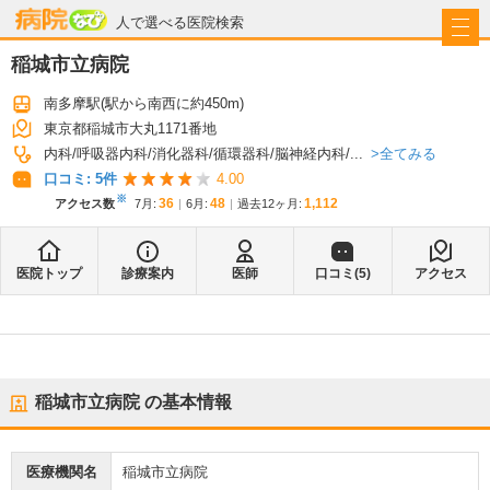
病院なび
人で選べる医院検索
稲城市立病院
南多摩駅
(駅から
南西に約450m
)
東京都稲城市大丸1171番地
全てみる
内科
呼吸器内科
消化器科
循環器科
脳神経内科
...
口コミ:
5
件
4.00
※
36
48
1,112
アクセス数
7月
:
6月
:
過去12ヶ月:
医院トップ
診療案内
医師
口コミ(
5
)
アクセス
稲城市立病院
の基本情報
医療機関名
稲城市立病院