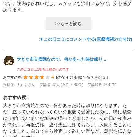
です。院内はきれいだし、スタッフも沢山いるので、安心感が
あります。
>>もっと読む
≫この口コミにコメントする(医療機関の方向け)
大きな市立病院なので、何かあった時は頼り...
この口コミは1年以上前のものです
4
おすすめ度:
[
対応:
4
清潔感:
4
待ち時間:
3
]
投稿者: りょう さん
受診者: 本人 (女性・ 40代)
受診時期: 2012年
おすすめ度 :
大きな市立病院なので、何かあった時は頼りになります。た
だ、立っていられないくらいの腹痛で受診したのに、特に検査
はせずにあいまいな診察で帰ってきましたが、その日の夜痛み
が悪化し、再度受診。違う先生に診てもらい、入院することに
なりました。自分で自ら検査して欲しい旨など、意思を伝えな