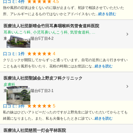
4.5
口コミ:
4
件
熱や風邪の症状は全くないのに咳が止まらず、初診で相談させていただいた
所、アレルギーによるものではないかとアドバイスをいた...
続きを読む
医療法人社団新晴会
竹田耳鼻咽喉科気管食道科医院
耳鼻いんこう科, 小児耳鼻いんこう科, 気管食道科, ...
東京都稲城市
向陽台5丁目4-2
4
口コミ:
1
件
クリニックが開院してからずっと通っています。自宅の近所にあり行きやすい
こともあり風邪を引いたり、花粉の時期にはお世話にな...
続きを読む
医療法人社団聖誠会
上野皮フ科クリニック
皮膚科
東京都稲城市
向陽台6丁目2-1
5
口コミ:
3
件
私の妹はひどいアトピーだったのですが上野先生に診ていただいてからとても
綺麗になりました。また、私も火傷をしたときに診てい...
続きを読む
医療法人社団慈照一灯会平林医院