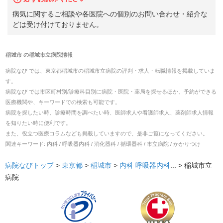
病気に関するご相談や各医院への個別のお問い合わせ・紹介な
どは受け付けておりません。
稲城市
の
稲城市立病院
情報
病院なび では、
東京都
稲城市
の
稲城市立病院
の
評判・求人・転職
情報を掲載していま
す。
病院なび では市区町村別/診療科目別に病院・医院・薬局を探せるほか、予約ができる
医療機関や、キーワードでの検索も可能です。
病院を探したい時、診療時間を調べたい時、医師求人や看護師求人、薬剤師求人情報
を知りたい時に便利です。
また、役立つ医療コラムなども掲載していますので、是非ご覧になってください。
関連キーワード:
内科 / 呼吸器内科 / 消化器科 / 循環器科 / 市立病院 / かかりつけ
病院なびトップ
>
東京都
>
稲城市
>
内科
呼吸器内科
... >
稲城市立
病院