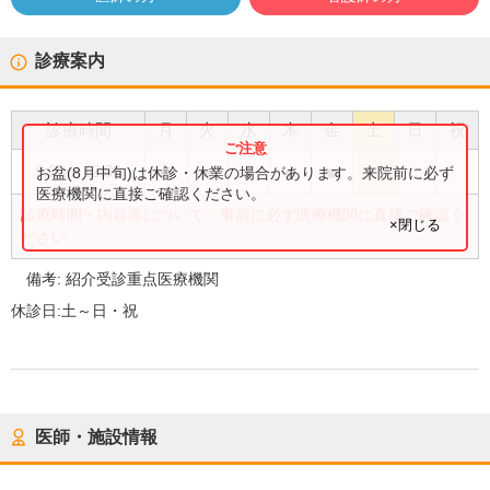
診療案内
診療時間
月
火
水
木
金
土
日
祝
●
●
●
●
●
9:00
〜
12:00
お盆(8月中旬)は休診・休業の場合があります。来院前に必ず
医療機関に直接ご確認ください。
診療時間・内容等について、事前に必ず医療機関に直接ご確認く
×閉じる
ださい。
備考:
紹介受診重点医療機関
休診日:
土～日・祝
医師・施設情報