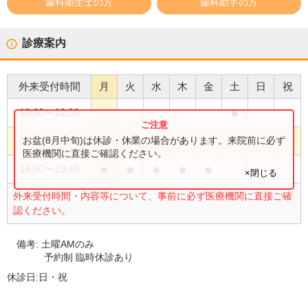
歯科衛生士の方
歯科助手の方
診療案内
外来受付時間
月
火
水
木
金
土
日
祝
●
10:00
〜
12:00
●
●
●
●
●
お盆(8月中旬)は休診・休業の場合があります。来院前に必ず
10:00
〜
12:15
医療機関に直接ご確認ください。
●
●
●
●
●
14:00
〜
19:45
×閉じる
外来受付時間・内容等について、事前に必ず医療機関に直接ご確
認ください。
備考:
土曜AMのみ
予約制 臨時休診あり
休診日:
日・祝