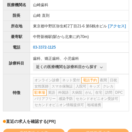
医療機関名
山崎歯科
院長
山崎 直則
所在地
東京都中野区弥生町2丁目21-6 第6鶴水ビル
[アクセス]
最寄駅
中野新橋駅
(駅から
北東に約70m
)
電話
03-3372-1125
歯科
、
矯正歯科
、
小児歯科
診療科目
近くの医療機関を診療科目から探す
オンライン診療
ネット受付
電話予約
夜間
日祝
女性医師
スマホ保険証
入院可
キッズ
クレカ
特徴
駐車場
英語
外国語
大病院
がん
在宅
訪問
DPC
バリアフリー
感染予防
セカンドオピニオン受診可
セカンドオピニオン情報提供可
地域連携
直近の求人を確認する
[PR]