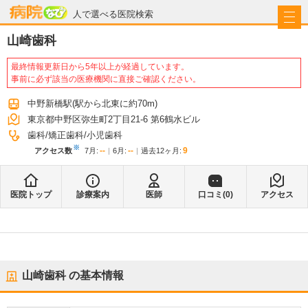
病院なび
人で選べる医院検索
山崎歯科
最終情報更新日から5年以上が経過しています。
事前に必ず該当の医療機関に直接ご確認ください。
中野新橋駅
(駅から
北東に約70m
)
東京都中野区弥生町2丁目21-6 第6鶴水ビル
歯科
矯正歯科
小児歯科
※
--
--
9
アクセス数
7月
:
6月
:
過去12ヶ月:
医院トップ
診療案内
医師
口コミ(
0
)
アクセス
山崎歯科
の基本情報