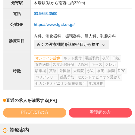
最寄駅
木場駅
(駅から
南西に約320m
)
電話
03-5653-3500
公式HP
https://www.fgcl.or.jp/
内科
、
消化器科
、
循環器科
、
婦人科
、
乳腺外科
診療科目
近くの医療機関を診療科目から探す
オンライン診療
ネット受付
電話予約
夜間
日祝
女性医師
スマホ保険証
入院可
キッズ
クレカ
特徴
駐車場
英語
外国語
大病院
がん
在宅
訪問
DPC
バリアフリー
感染予防
セカンドオピニオン受診可
セカンドオピニオン情報提供可
地域連携
直近の求人を確認する
[PR]
PT/OT/STの方
看護師の方
診療案内