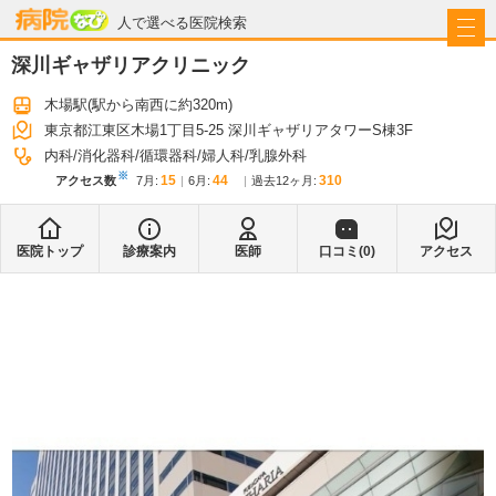
病院なび
人で選べる医院検索
深川ギャザリアクリニック
木場駅
(駅から
南西に約320m
)
東京都江東区木場1丁目5-25 深川ギャザリアタワーS棟3F
内科
消化器科
循環器科
婦人科
乳腺外科
※
15
44
310
アクセス数
7月
:
6月
:
過去12ヶ月:
医院トップ
診療案内
医師
口コミ(
0
)
アクセス