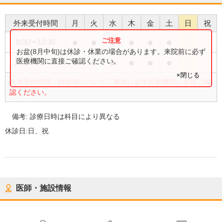
外来受付時間
月
火
水
木
金
土
日
祝
●
●
●
●
●
●
9:00
〜
12:30
お盆(8月中旬)は休診・休業の場合があります。来院前に必ず
●
●
●
●
●
●
医療機関に直接ご確認ください。
14:00
〜
17:30
×閉じる
外来受付時間・内容等について、事前に必ず医療機関に直接ご確
認ください。
備考:
診療日時は科目により異なる
休診日:
日、祝
医師・施設情報