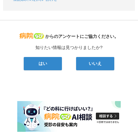
病院なび
からのアンケートにご協力ください。
知りたい情報は見つかりましたか?
はい
いいえ