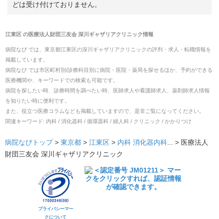
どは受け付けておりません。
江東区
の
医療法人財団三友会 深川ギャザリアクリニック
情報
病院なび では、
東京都
江東区
の
深川ギャザリアクリニック
の
評判・求人・転職
情報を
掲載しています。
病院なび では市区町村別/診療科目別に病院・医院・薬局を探せるほか、予約ができる
医療機関や、キーワードでの検索も可能です。
病院を探したい時、診療時間を調べたい時、医師求人や看護師求人、薬剤師求人情報
を知りたい時に便利です。
また、役立つ医療コラムなども掲載していますので、是非ご覧になってください。
関連キーワード:
内科 / 消化器科 / 循環器科 / 婦人科 / クリニック / かかりつけ
病院なびトップ
>
東京都
>
江東区
>
内科
消化器内科
... >
医療法人
財団三友会 深川ギャザリアクリニック
プライバシーマー
クについて