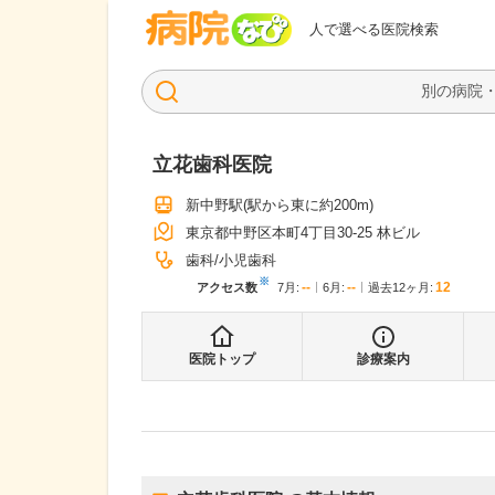
病院なび
人で選べる医院検索
立花歯科医院
新中野駅
(駅から
東に約200m
)
東京都中野区本町4丁目30-25 林ビル
歯科
小児歯科
※
--
--
12
アクセス数
7月
:
6月
:
過去12ヶ月:
医院トップ
診療案内