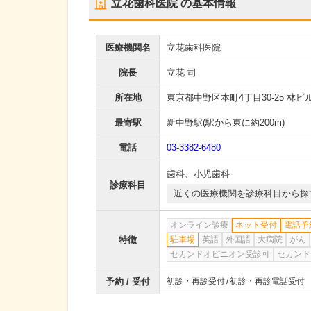
立花歯科医院
の基本情報
医療機関名
立花歯科医院
院長
立花 司
所在地
東京都中野区本町4丁目30-25 林ビ
最寄駅
新中野駅
(駅から
東に約200m
)
電話
03-3382-6480
歯科
、
小児歯科
診療科目
近くの医療機関を診療科目から探
オンライン診療
ネット受付
電話予
特徴
駐車場
英語
外国語
大病院
がん
セカンドオピニオン受診可
セカンド
予約 / 受付
初診・再診受付
初診・再診電話受付