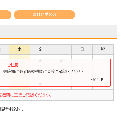
歯科助手の方
水
木
金
土
日
祝
●
●
●
●
す。来院前に必ず医療機関に直接ご確認ください。
×閉じる
●
●
療機関に直接ご確認ください。
、臨時休診あり