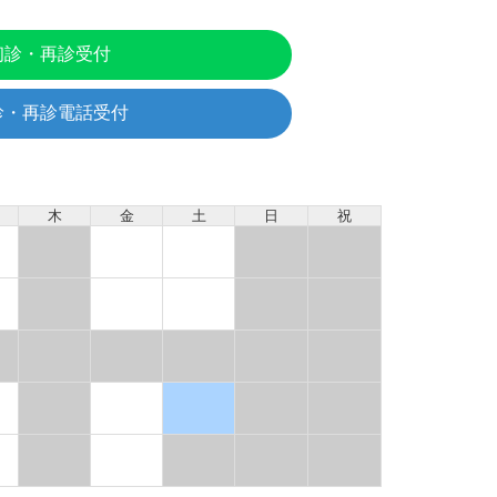
初診・再診受付
診・再診電話受付
木
金
土
日
祝