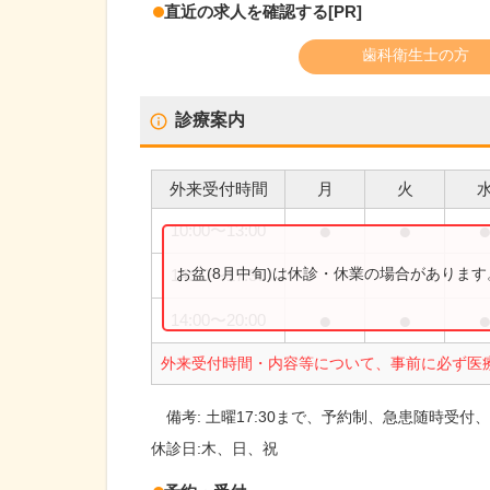
直近の求人を確認する
[PR]
歯科衛生士の方
診療案内
外来受付時間
月
火
●
●
10:00
〜
13:00
お盆(8月中旬)は休診・休業の場合がありま
14:00
〜
17:30
●
●
14:00
〜
20:00
外来受付時間・内容等について、事前に必ず医
備考:
土曜17:30まで、予約制、急患随時受付
休診日:
木、日、祝