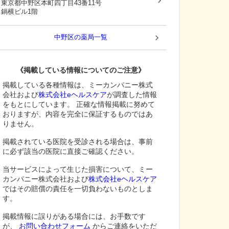
東京都中野区
本町四丁目43番11号
鍋横ビル1階
中野区
の薬局一覧
《掲載している情報についてのご注意》
掲載している各種情報は、ミーカンパニー株式
会社および
株式会社eヘルスケア
が調査した情報
をもとにしています。 正確な情報掲載に努めて
おりますが、内容を完全に保証するものではあ
りません。
掲載されている医院を受診される場合は、事前
に必ず該当の医院に直接ご確認ください。
当サービスによって生じた損害について、ミー
カンパニー株式会社および
株式会社eヘルスケア
ではその賠償の責任を一切負わないものとしま
す。
掲載情報に誤りがある場合には、お手数です
が、
お問い合わせフォーム
からご連絡をいただ