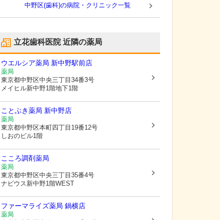
中野区(歯科)の病院・クリニック一覧
立花歯科医院
近隣の薬局
ウエルシア薬局 新中野駅前店
薬局
東京都中野区
中央三丁目34番3号
メイヒル新中野1階地下1階
ことぶき薬局 新中野店
薬局
東京都中野区
本町四丁目19番12号
しおのビル1階
こころ調剤薬局
薬局
東京都中野区
中央三丁目35番4号
ナビウス新中野1階WEST
ファーマライズ薬局 鍋横店
薬局