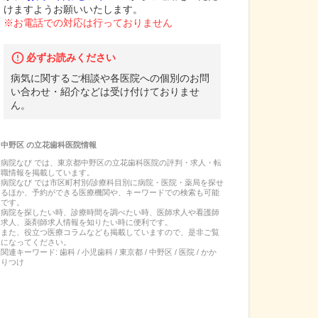
けますようお願いいたします。
※お電話での対応は行っておりません
必ずお読みください
病気に関するご相談や各医院への個別のお問
い合わせ・紹介などは受け付けておりませ
ん。
中野区
の
立花歯科医院
情報
病院なび では、
東京都
中野区
の
立花歯科医院
の
評判・求人・転
職
情報を掲載しています。
病院なび では市区町村別/診療科目別に病院・医院・薬局を探せ
るほか、予約ができる医療機関や、キーワードでの検索も可能
です。
病院を探したい時、診療時間を調べたい時、医師求人や看護師
求人、薬剤師求人情報を知りたい時に便利です。
また、役立つ医療コラムなども掲載していますので、是非ご覧
になってください。
関連キーワード:
歯科 / 小児歯科 / 東京都 / 中野区 / 医院 / かか
りつけ