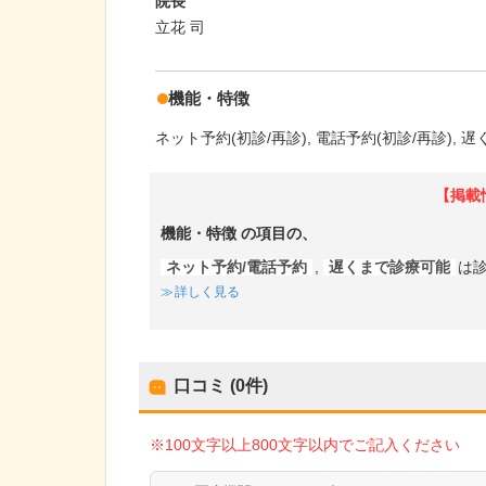
院長
立花 司
機能・特徴
ネット予約(初診/再診)
電話予約(初診/再診)
遅
【掲載
機能・特徴
の項目の、
ネット予約/電話予約
,
遅くまで診療可能
は
詳しく見る
口コミ (0件)
※100文字以上800文字以内でご記入ください