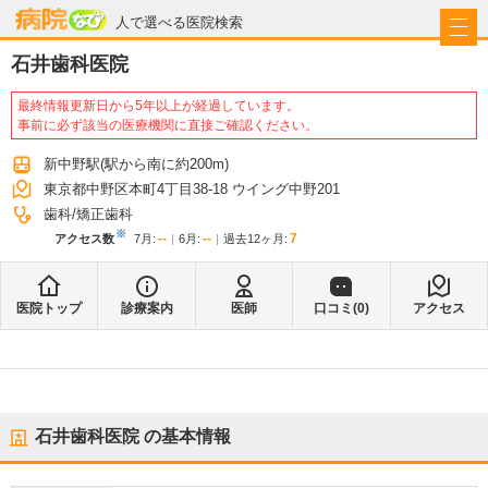
病院なび
人で選べる医院検索
石井歯科医院
最終情報更新日から5年以上が経過しています。
事前に必ず該当の医療機関に直接ご確認ください。
新中野駅
(駅から
南に約200m
)
東京都中野区本町4丁目38-18 ウイング中野201
歯科
矯正歯科
※
--
--
7
アクセス数
7月
:
6月
:
過去12ヶ月:
医院トップ
診療案内
医師
口コミ(
0
)
アクセス
石井歯科医院
の基本情報