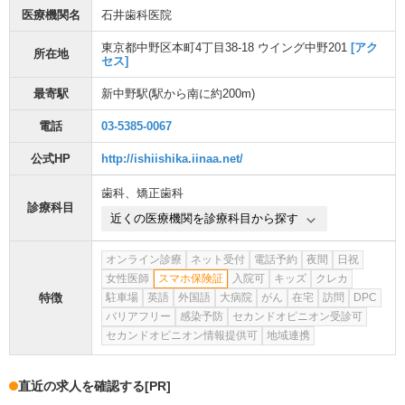
医療機関名
石井歯科医院
東京都中野区本町4丁目38-18 ウイング中野201
[アク
所在地
セス]
最寄駅
新中野駅
(駅から
南に約200m
)
電話
03-5385-0067
公式HP
http://ishiishika.iinaa.net/
歯科
、
矯正歯科
診療科目
近くの医療機関を診療科目から探す
オンライン診療
ネット受付
電話予約
夜間
日祝
女性医師
スマホ保険証
入院可
キッズ
クレカ
特徴
駐車場
英語
外国語
大病院
がん
在宅
訪問
DPC
バリアフリー
感染予防
セカンドオピニオン受診可
セカンドオピニオン情報提供可
地域連携
直近の求人を確認する
[PR]