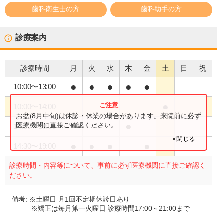
歯科衛生士の方
歯科助手の方
診療案内
診療時間
月
火
水
木
金
土
日
祝
●
●
●
●
●
10:00
〜
13:00
●
10:00
〜
14:00
お盆(8月中旬)は休診・休業の場合があります。来院前に必ず
●
医療機関に直接ご確認ください。
14:30
〜
18:00
×閉じる
●
●
●
●
14:30
〜
19:00
診療時間・内容等について、事前に必ず医療機関に直接ご確認く
ださい。
備考:
※土曜日 月1回不定期休診日あり
※矯正は毎月第一火曜日 診療時間17:00～21:00まで