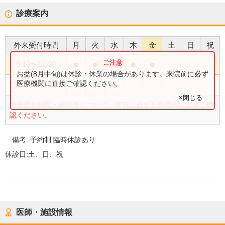
診療案内
外来受付時間
月
火
水
木
金
土
日
祝
●
●
●
●
●
9:10
〜
11:30
お盆(8月中旬)は休診・休業の場合があります。来院前に必ず
●
●
●
医療機関に直接ご確認ください。
15:10
〜
17:00
×閉じる
外来受付時間・内容等について、事前に必ず医療機関に直接ご確
認ください。
備考:
予約制 臨時休診あり
休診日:
土、日、祝
医師・施設情報