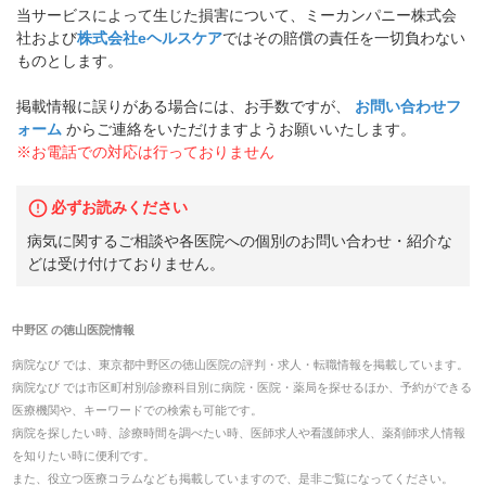
当サービスによって生じた損害について、ミーカンパニー株式会
社および
株式会社eヘルスケア
ではその賠償の責任を一切負わない
ものとします。
掲載情報に誤りがある場合には、お手数ですが、
お問い合わせフ
ォーム
からご連絡をいただけますようお願いいたします。
※お電話での対応は行っておりません
必ずお読みください
病気に関するご相談や各医院への個別のお問い合わせ・紹介な
どは受け付けておりません。
中野区
の
徳山医院
情報
病院なび では、
東京都
中野区
の
徳山医院
の
評判・求人・転職
情報を掲載しています。
病院なび では市区町村別/診療科目別に病院・医院・薬局を探せるほか、予約ができる
医療機関や、キーワードでの検索も可能です。
病院を探したい時、診療時間を調べたい時、医師求人や看護師求人、薬剤師求人情報
を知りたい時に便利です。
また、役立つ医療コラムなども掲載していますので、是非ご覧になってください。