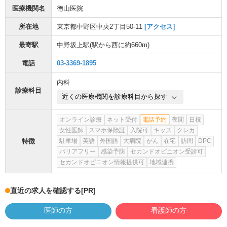
医療機関名
徳山医院
所在地
東京都中野区中央2丁目50-11
[アクセス]
最寄駅
中野坂上駅
(駅から
西に約660m
)
電話
03-3369-1895
内科
診療科目
近くの医療機関を診療科目から探す
オンライン診療
ネット受付
電話予約
夜間
日祝
女性医師
スマホ保険証
入院可
キッズ
クレカ
特徴
駐車場
英語
外国語
大病院
がん
在宅
訪問
DPC
バリアフリー
感染予防
セカンドオピニオン受診可
セカンドオピニオン情報提供可
地域連携
直近の求人を確認する
[PR]
医師の方
看護師の方