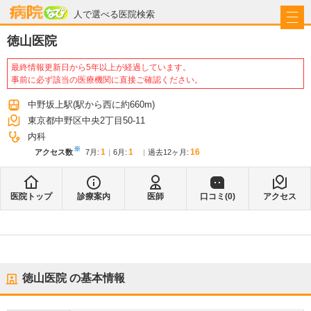
病院なび
人で選べる医院検索
徳山医院
最終情報更新日から5年以上が経過しています。
事前に必ず該当の医療機関に直接ご確認ください。
中野坂上駅
(駅から
西に約660m
)
東京都中野区中央2丁目50-11
内科
※
1
1
16
アクセス数
7月
:
6月
:
過去12ヶ月:
医院トップ
診療案内
医師
口コミ(
0
)
アクセス
徳山医院
の基本情報