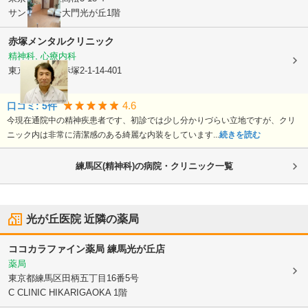
サンフラワー大門光が丘1階
赤塚メンタルクリニック
精神科, 心療内科
東京都板橋区
赤塚2-1-14-401
4.6
口コミ:
5
件
今現在通院中の精神疾患者です、初診では少し分かりづらい立地ですが、クリ
ニック内は非常に清潔感のある綺麗な内装をしています...
続きを読む
練馬区(精神科)の病院・クリニック一覧
光が丘医院
近隣の薬局
ココカラファイン薬局 練馬光が丘店
薬局
東京都練馬区
田柄五丁目16番5号
C CLINIC HIKARIGAOKA 1階