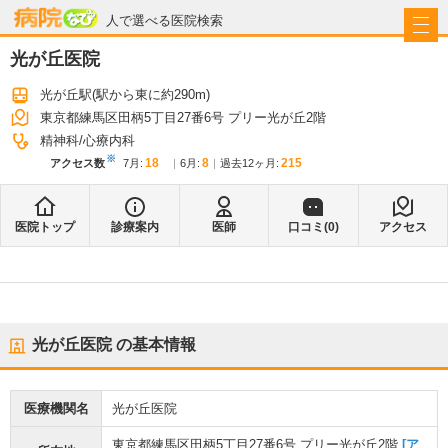
病院なび
人で選べる医院検索
光が丘医院
光が丘駅
(駅から
東に約290m
)
東京都練馬区田柄5丁目27番6号 プリー光が丘2階
精神科
心療内科
※
18
8
215
アクセス数
7月
:
6月
:
過去12ヶ月:
医院トップ
診療案内
医師
口コミ(
0
)
アクセス
光が丘医院
の基本情報
医療機関名
光が丘医院
東京都練馬区田柄5丁目27番6号 プリー光が丘2階
[ア