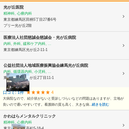
光が丘医院
精神科, 心療内科
東京都練馬区
田柄5丁目27番6号
プリー光が丘2階
医療法人社団慈誠会慈誠会・光が丘病院
内科, 外科, 緩和ケア内科, ...
東京都練馬区
光が丘2-11-1
公益社団法人地域医療振興協会
練馬光が丘病院
内科, 循環器内科, 小児科, ...
東京都練馬区
光が丘2丁目11-1
4
口コミ:
1
件
大病院なので、紹介状がないと受診しづらいなどの問題はありますが、立地が
良いので通いやすいです。看護師の質も高く、大きな病...
続きを読む
かわはらメンタルクリニック
精神科, 心療内科
東京都練馬区
高松5-18-4