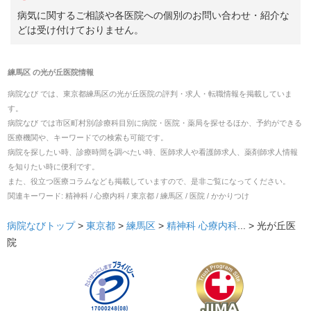
病気に関するご相談や各医院への個別のお問い合わせ・紹介な
どは受け付けておりません。
練馬区
の
光が丘医院
情報
病院なび では、
東京都
練馬区
の
光が丘医院
の
評判・求人・転職
情報を掲載していま
す。
病院なび では市区町村別/診療科目別に病院・医院・薬局を探せるほか、予約ができる
医療機関や、キーワードでの検索も可能です。
病院を探したい時、診療時間を調べたい時、医師求人や看護師求人、薬剤師求人情報
を知りたい時に便利です。
また、役立つ医療コラムなども掲載していますので、是非ご覧になってください。
関連キーワード:
精神科 / 心療内科 / 東京都 / 練馬区 / 医院 / かかりつけ
病院なびトップ
>
東京都
>
練馬区
>
精神科
心療内科
... >
光が丘医
院