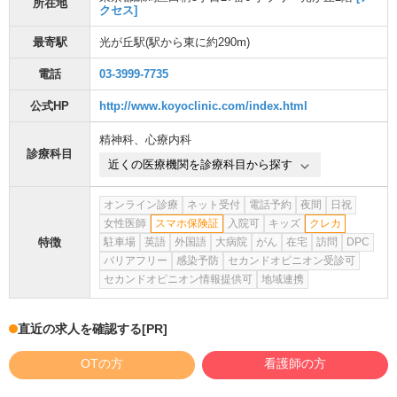
所在地
クセス]
最寄駅
光が丘駅
(駅から
東に約290m
)
電話
03-3999-7735
公式HP
http://www.koyoclinic.com/index.html
精神科
、
心療内科
診療科目
近くの医療機関を診療科目から探す
オンライン診療
ネット受付
電話予約
夜間
日祝
女性医師
スマホ保険証
入院可
キッズ
クレカ
特徴
駐車場
英語
外国語
大病院
がん
在宅
訪問
DPC
バリアフリー
感染予防
セカンドオピニオン受診可
セカンドオピニオン情報提供可
地域連携
直近の求人を確認する
[PR]
OTの方
看護師の方