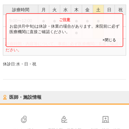
診療時間
月
火
水
木
金
土
日
祝
●
●
●
●
●
9:00
〜
12:00
お盆(8月中旬)は休診・休業の場合があります。来院前に必ず
●
●
医療機関に直接ご確認ください。
15:00
〜
18:00
×閉じる
診療時間・内容等について、事前に必ず医療機関に直接ご確認く
ださい。
休診日:
水・日・祝
医師・施設情報