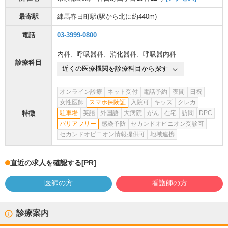
最寄駅
練馬春日町駅
(駅から
北に約440m
)
電話
03-3999-0800
内科
、
呼吸器科
、
消化器科
、
呼吸器内科
診療科目
近くの医療機関を診療科目から探す
オンライン診療
ネット受付
電話予約
夜間
日祝
女性医師
スマホ保険証
入院可
キッズ
クレカ
特徴
駐車場
英語
外国語
大病院
がん
在宅
訪問
DPC
バリアフリー
感染予防
セカンドオピニオン受診可
セカンドオピニオン情報提供可
地域連携
直近の求人を確認する
[PR]
医師の方
看護師の方
診療案内