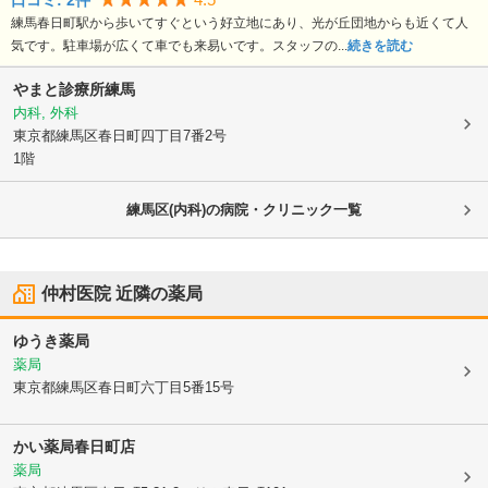
口コミ:
2
件
練馬春日町駅から歩いてすぐという好立地にあり、光が丘団地からも近くて人
気です。駐車場が広くて車でも来易いです。スタッフの...
続きを読む
やまと診療所練馬
内科, 外科
東京都練馬区
春日町四丁目7番2号
1階
練馬区(内科)の病院・クリニック一覧
仲村医院
近隣の薬局
ゆうき薬局
薬局
東京都練馬区
春日町六丁目5番15号
かい薬局春日町店
薬局