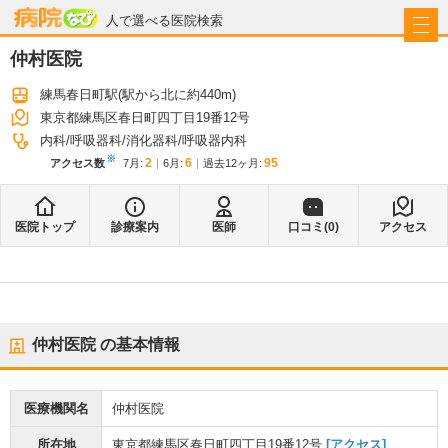
病院なび
人で選べる医院検索
仲村医院
練馬春日町駅
(駅から
北に約440m
)
東京都練馬区春日町四丁目19番12号
内科
呼吸器科
消化器科
呼吸器内科
※
2
6
95
アクセス数
7月
:
6月
:
過去12ヶ月:
医院トップ
診療案内
医師
口コミ(
0
)
アクセス
仲村医院
の基本情報
医療機関名
仲村医院
所在地
東京都練馬区春日町四丁目19番12号
[アクセス]