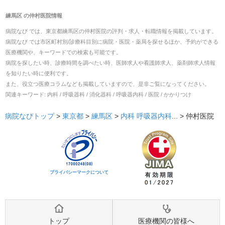
練馬区
の
仲村医院
情報
病院なび では、
東京都
練馬区
の
仲村医院
の
評判・求人・転職
情報を掲載しています。
病院なび では市区町村別/診療科目別に病院・医院・薬局を探せるほか、予約ができる
医療機関や、キーワードでの検索も可能です。
病院を探したい時、診療時間を調べたい時、医師求人や看護師求人、薬剤師求人情報
を知りたい時に便利です。
また、役立つ医療コラムなども掲載していますので、是非ご覧になってください。
関連キーワード:
内科 / 呼吸器科 / 消化器科 / 呼吸器内科 / 医院 / かかりつけ
病院なびトップ
>
東京都
>
練馬区
>
内科
呼吸器内科
... >
仲村医院
プライバシーマークについて
トップ
医療機関の皆様へ