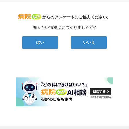
病院なび
からのアンケートにご協力ください。
知りたい情報は見つかりましたか?
はい
いいえ