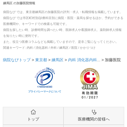
練馬区
の
加藤医院
情報
病院なび では、
東京都
練馬区
の
加藤医院
の
評判・求人・転職
情報を掲載しています。
病院なび では市区町村別/診療科目別に病院・医院・薬局を探せるほか、予約ができる
医療機関や、キーワードでの検索も可能です。
病院を探したい時、診療時間を調べたい時、医師求人や看護師求人、薬剤師求人情報
を知りたい時に便利です。
また、役立つ医療コラムなども掲載していますので、是非ご覧になってください。
関連キーワード:
内科 / 消化器科 / 外科 / 練馬区 / 医院 / かかりつけ
病院なびトップ
>
東京都
>
練馬区
>
内科
消化器内科
... >
加藤医院
プライバシーマークについて
トップ
医療機関の皆様へ