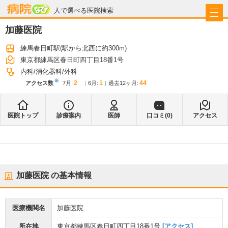
病院なび
人で選べる医院検索
加藤医院
練馬春日町駅
(駅から
北西に約300m
)
東京都練馬区春日町四丁目18番1号
内科
消化器科
外科
※
2
1
44
アクセス数
7月
:
6月
:
過去12ヶ月:
医院トップ
診療案内
医師
口コミ(
0
)
アクセス
加藤医院
の基本情報
医療機関名
加藤医院
所在地
東京都練馬区春日町四丁目18番1号
[アクセス]