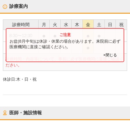
診療案内
診療時間
月
火
水
木
金
土
日
祝
●
●
●
●
●
8:30
〜
12:30
お盆(8月中旬)は休診・休業の場合があります。来院前に必ず
●
●
●
●
医療機関に直接ご確認ください。
15:30
〜
18:30
×閉じる
診療時間・内容等について、事前に必ず医療機関に直接ご確認く
ださい。
休診日:
木・日・祝
医師・施設情報