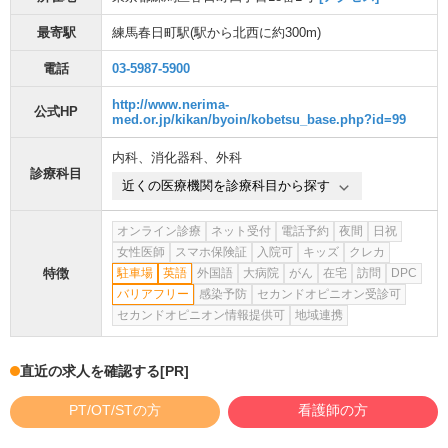
最寄駅
練馬春日町駅
(駅から
北西に約300m
)
電話
03-5987-5900
http://www.nerima-
公式HP
med.or.jp/kikan/byoin/kobetsu_base.php?id=99
内科
、
消化器科
、
外科
診療科目
近くの医療機関を診療科目から探す
オンライン診療
ネット受付
電話予約
夜間
日祝
女性医師
スマホ保険証
入院可
キッズ
クレカ
特徴
駐車場
英語
外国語
大病院
がん
在宅
訪問
DPC
バリアフリー
感染予防
セカンドオピニオン受診可
セカンドオピニオン情報提供可
地域連携
直近の求人を確認する
[PR]
PT/OT/STの方
看護師の方