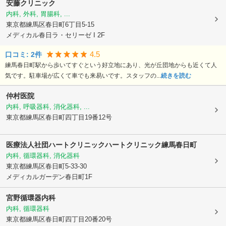
安藤クリニック
内科, 外科, 胃腸科, ...
東京都練馬区
春日町6丁目5-15
メディカル春日ラ・セリーゼ I 2F
4.5
口コミ:
2
件
練馬春日町駅から歩いてすぐという好立地にあり、光が丘団地からも近くて人
気です。駐車場が広くて車でも来易いです。スタッフの...
続きを読む
仲村医院
内科, 呼吸器科, 消化器科, ...
東京都練馬区
春日町四丁目19番12号
医療法人社団ハートクリニック
ハートクリニック練馬春日町
内科, 循環器科, 消化器科
東京都練馬区
春日町5-33-30
メディカルガーデン春日町1F
宮野循環器内科
内科, 循環器科
東京都練馬区
春日町四丁目20番20号