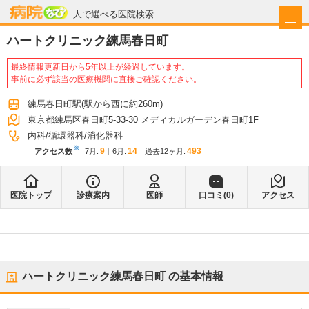
病院なび
人で選べる医院検索
ハートクリニック練馬春日町
最終情報更新日から5年以上が経過しています。
事前に必ず該当の医療機関に直接ご確認ください。
練馬春日町駅
(駅から
西に約260m
)
東京都練馬区春日町5-33-30 メディカルガーデン春日町1F
内科
循環器科
消化器科
※
9
14
493
アクセス数
7月
:
6月
:
過去12ヶ月:
医院トップ
診療案内
医師
口コミ(
0
)
アクセス
ハートクリニック練馬春日町
の基本情報