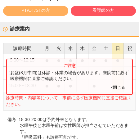
PT/OT/STの方
看護師の方
診療案内
診療時間
月
火
水
木
金
土
日
祝
●
●
●
●
●
●
●
9:00
〜
12:15
●
お盆(8月中旬)は休診・休業の場合があります。来院前に必ず
14:00
〜
17:00
医療機関に直接ご確認ください。
●
●
●
●
15:00
〜
18:30
×閉じる
診療時間・内容等について、事前に必ず医療機関に直接ご確認く
ださい。
備考:
18:30-20:00は予約外来となります。
水曜午後と木曜午前は女性医師が担当させていただきま
す。
「呼吸器科」も診療可能です。