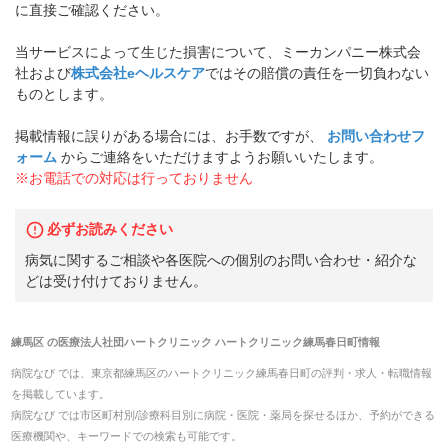
に直接ご確認ください。
当サービスによって生じた損害について、ミーカンパニー株式会
社および
株式会社eヘルスケア
ではその賠償の責任を一切負わない
ものとします。
掲載情報に誤りがある場合には、お手数ですが、
お問い合わせフ
ォーム
からご連絡をいただけますようお願いいたします。
※お電話での対応は行っておりません
必ずお読みください
病気に関するご相談や各医院への個別のお問い合わせ・紹介な
どは受け付けておりません。
練馬区
の
医療法人社団ハートクリニック ハートクリニック練馬春日町
情報
病院なび では、
東京都
練馬区
の
ハートクリニック練馬春日町
の
評判・求人・転職
情報
を掲載しています。
病院なび では市区町村別/診療科目別に病院・医院・薬局を探せるほか、予約ができる
医療機関や、キーワードでの検索も可能です。