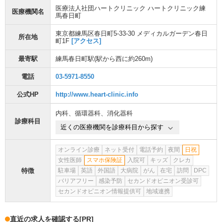
医療法人社団ハートクリニック ハートクリニック練
医療機関名
馬春日町
東京都練馬区春日町5-33-30 メディカルガーデン春日
所在地
町1F
[アクセス]
最寄駅
練馬春日町駅
(駅から
西に約260m
)
電話
03-5971-8550
公式HP
http://www.heart-clinic.info
内科
、
循環器科
、
消化器科
診療科目
近くの医療機関を診療科目から探す
オンライン診療
ネット受付
電話予約
夜間
日祝
女性医師
スマホ保険証
入院可
キッズ
クレカ
特徴
駐車場
英語
外国語
大病院
がん
在宅
訪問
DPC
バリアフリー
感染予防
セカンドオピニオン受診可
セカンドオピニオン情報提供可
地域連携
直近の求人を確認する
[PR]