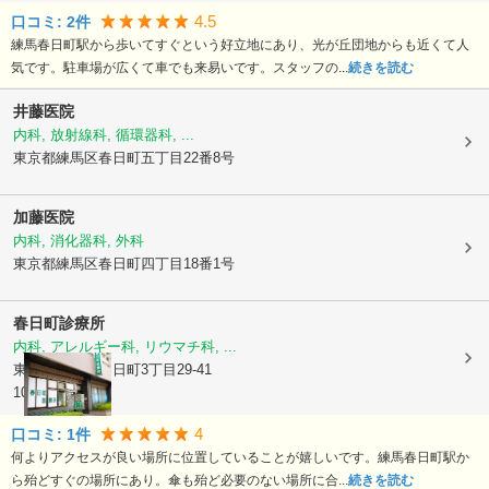
4.5
口コミ:
2
件
練馬春日町駅から歩いてすぐという好立地にあり、光が丘団地からも近くて人
気です。駐車場が広くて車でも来易いです。スタッフの...
続きを読む
井藤医院
内科, 放射線科, 循環器科, ...
東京都練馬区
春日町五丁目22番8号
加藤医院
内科, 消化器科, 外科
東京都練馬区
春日町四丁目18番1号
春日町診療所
内科, アレルギー科, リウマチ科, ...
東京都練馬区
春日町3丁目29-41
102号
4
口コミ:
1
件
何よりアクセスが良い場所に位置していることが嬉しいです。練馬春日町駅か
ら殆どすぐの場所にあり。傘も殆ど必要のない場所に合...
続きを読む