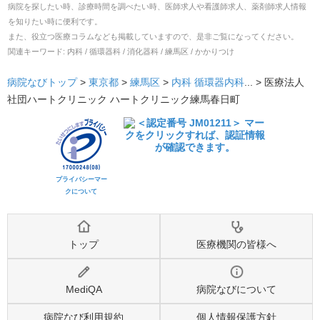
病院を探したい時、診療時間を調べたい時、医師求人や看護師求人、薬剤師求人情報
を知りたい時に便利です。
また、役立つ医療コラムなども掲載していますので、是非ご覧になってください。
関連キーワード:
内科 / 循環器科 / 消化器科 / 練馬区 / かかりつけ
病院なびトップ
>
東京都
>
練馬区
>
内科
循環器内科
... >
医療法人
社団ハートクリニック ハートクリニック練馬春日町
プライバシーマー
クについて
トップ
医療機関の皆様へ
MediQA
病院なびについて
病院なび利用規約
個人情報保護方針