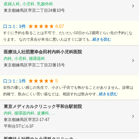
産婦人科, 小児科, 乳腺外科
東京都練馬区
早宮二丁目24番10号
4.67
口コミ:
3
件
すぐに予約を取ることは不可で、だいたい10日から2週間ぐらい先の予約にな
ります。 なので具合が本当に悪い人はすぐに診ても...
続きを読む
医療法人社団憲幸会田村内科小児科医院
内科, 小児科, 循環器科
東京都練馬区
早宮二丁目22番15号
5
口コミ:
1
件
女性の優しい感じの先生で、小さい子供でも怖がることがありません。診察は
的確で、飲みにくい苦い薬などは、相談すれば飲みやす...
続きを読む
東京メディカルクリニック平和台駅前院
内科, 循環器内科, 皮膚科, ...
東京都練馬区
早宮2-17-47
平和台STビル1F