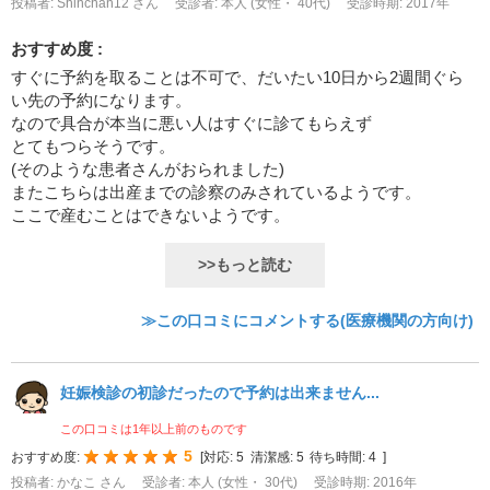
投稿者: Shinchan12 さん
受診者: 本人 (女性・ 40代)
受診時期: 2017年
おすすめ度 :
すぐに予約を取ることは不可で、だいたい10日から2週間ぐら
い先の予約になります。
なので具合が本当に悪い人はすぐに診てもらえず
とてもつらそうです。
(そのような患者さんがおられました)
またこちらは出産までの診察のみされているようです。
ここで産むことはできないようです。
>>もっと読む
≫この口コミにコメントする(医療機関の方向け)
妊娠検診の初診だったので予約は出来ません...
この口コミは1年以上前のものです
5
おすすめ度:
[
対応:
5
清潔感:
5
待ち時間:
4
]
投稿者: かなこ さん
受診者: 本人 (女性・ 30代)
受診時期: 2016年