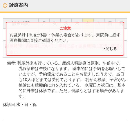
診療案内
診療時間
月
火
水
木
金
土
日
祝
●
●
●
●
●
9:00
〜
13:00
お盆(8月中旬)は休診・休業の場合があります。来院前に必ず
医療機関に直接ご確認ください。
診療時間・内容等について、事前に必ず医療機関に直接ご確認く
×閉じる
ださい。
備考:
乳腺外来も行っている。産婦人科診療は原則、午前中で、
乳腺診療は午後になります。 基本的には予約をお願いして
いますが、予約優先であることをお伝えしたうえで、当日
も10人ほどまでは受付ております。 乳がん検診、子宮がん
検診にも積極的に力を入れている。 水曜日と祝日は、基本
的に外来は休診です。ただ、健診などはする場合がありま
す。
休診日:
水・日・祝