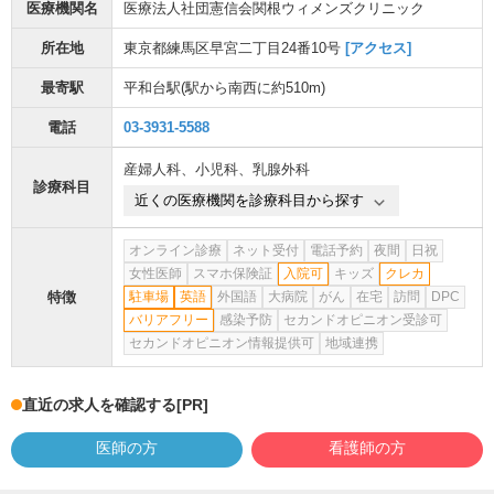
医療機関名
医療法人社団憲信会関根ウィメンズクリニック
所在地
東京都練馬区早宮二丁目24番10号
[アクセス]
最寄駅
平和台駅
(駅から
南西に約510m
)
電話
03-3931-5588
産婦人科
、
小児科
、
乳腺外科
診療科目
近くの医療機関を診療科目から探す
オンライン診療
ネット受付
電話予約
夜間
日祝
女性医師
スマホ保険証
入院可
キッズ
クレカ
特徴
駐車場
英語
外国語
大病院
がん
在宅
訪問
DPC
バリアフリー
感染予防
セカンドオピニオン受診可
セカンドオピニオン情報提供可
地域連携
直近の求人を確認する
[PR]
医師の方
看護師の方