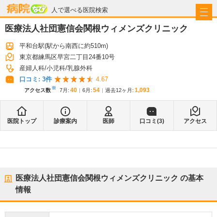
病院なび
人で選べる医院検索
医療法人社団憲信会関根ウィメンズクリニック
平和台駅
(駅から
南西に約510m
)
東京都練馬区早宮二丁目24番10号
産婦人科
小児科
乳腺外科
口コミ:
3
件
4.67
※
40
54
1,093
アクセス数
7月
:
6月
:
過去12ヶ月:
医院トップ
診療案内
医師
口コミ(
3
)
アクセス
医療法人社団憲信会関根ウィメンズクリニック
の基本
情報