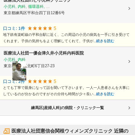
医療法人社団のと小児科クリニック
小児科, 内科, 循環器科, ...
東京都練馬区
平和台四丁目12番6号
5
口コミ:
1
件
地下鉄有楽町線の平和台駅に近く、この周辺の小児の病気を一手に引き受けて
くれます。子供の気持ちをよく理解してくれて、子供が...
続きを読む
医療法人社団一優会
津久井小児科内科医院
小児科, 内科
東京都練馬区
北町6丁目27-23
5
口コミ:
2
件
とても丁寧で親身になって話を聞いて下さいます。一人一人患者さんを大事に
しているのが分かるのですがその分待ち時間が少々長い...
続きを読む
練馬区(産婦人科)の病院・クリニック一覧
医療法人社団憲信会関根ウィメンズクリニック
近隣の