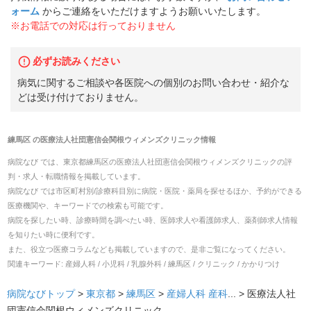
ォーム
からご連絡をいただけますようお願いいたします。
※お電話での対応は行っておりません
必ずお読みください
病気に関するご相談や各医院への個別のお問い合わせ・紹介な
どは受け付けておりません。
練馬区
の
医療法人社団憲信会関根ウィメンズクリニック
情報
病院なび では、
東京都
練馬区
の
医療法人社団憲信会関根ウィメンズクリニック
の
評
判・求人・転職
情報を掲載しています。
病院なび では市区町村別/診療科目別に病院・医院・薬局を探せるほか、予約ができる
医療機関や、キーワードでの検索も可能です。
病院を探したい時、診療時間を調べたい時、医師求人や看護師求人、薬剤師求人情報
を知りたい時に便利です。
また、役立つ医療コラムなども掲載していますので、是非ご覧になってください。
関連キーワード:
産婦人科 / 小児科 / 乳腺外科 / 練馬区 / クリニック / かかりつけ
病院なびトップ
>
東京都
>
練馬区
>
産婦人科
産科
... >
医療法人社
団憲信会関根ウィメンズクリニック