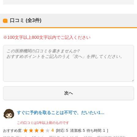
口コミ (全
3
件)
※100文字以上800文字以内でご記入ください
すぐに予約を取ることは不可で、だいたい1...
この口コミは1年以上前のものです
4
おすすめ度:
[
対応:
5
清潔感:
5
待ち時間:
1
]