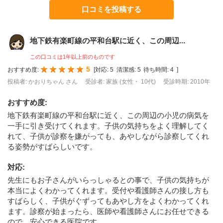
口コミを投稿する
地下鉄有楽町線の平和台駅に近く、この周辺...
この口コミは1年以上前のものです
5
おすすめ度:
[
対応:
5
清潔感:
5
待ち時間:
4
]
投稿者: かおりちゃん さん
受診者: 家族 (女性・ 10代)
受診時期: 2010年
おすすめ度
:
地下鉄有楽町線の平和台駅に近く、この周辺の小児の病気を
一手に引き受けてくれます。子供の気持ちをよく理解してく
れて、子供が診察を嫌がっても、あやしながら診察してくれ
る姿勢がすばらしいです。
対応
:
先生にもお子さんがいらっしゃるとの事で、子供の気持ちが
本当によくわかってくれます。受付や看護師さんの接し方も
すばらしく、子供がぐずってもあやし方をよくわかってくれ
ます。診察が始まったら、医師や看護師さんにお任せできる
ので、安心できる医院です。