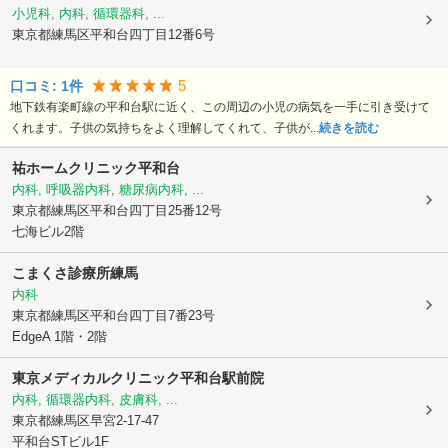
小児科, 内科, 循環器科, ...
東京都練馬区
平和台四丁目12番6号
5
口コミ:
1
件
地下鉄有楽町線の平和台駅に近く、この周辺の小児の病気を一手に引き受けて
くれます。子供の気持ちをよく理解してくれて、子供が...
続きを読む
祐ホームクリニック平和台
内科, 呼吸器内科, 糖尿病内科, ...
東京都練馬区
平和台四丁目25番12号
七海ビル2階
こまくさ診療所練馬
内科
東京都練馬区
平和台四丁目7番23号
EdgeA 1階・2階
東京メディカルクリニック平和台駅前院
内科, 循環器内科, 皮膚科, ...
東京都練馬区
早宮2-17-47
平和台STビル1F