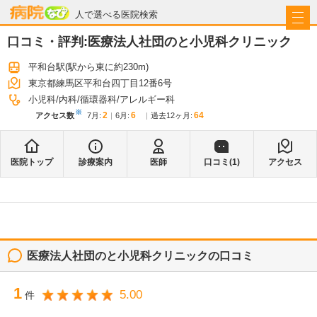
病院なび
人で選べる医院検索
口コミ・評判:
医療法人社団のと小児科クリニック
平和台駅
(駅から
東に約230m
)
東京都練馬区平和台四丁目12番6号
小児科
内科
循環器科
アレルギー科
※
2
6
64
アクセス数
7月
:
6月
:
過去12ヶ月:
医院トップ
診療案内
医師
口コミ(
1
)
アクセス
医療法人社団のと小児科クリニック
の口コミ
1
5.00
件