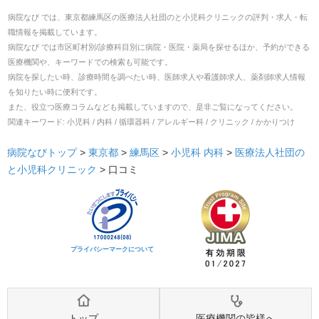
病院なび では、
東京都
練馬区
の
医療法人社団のと小児科クリニック
の
評判・求人・転
職
情報を掲載しています。
病院なび では市区町村別/診療科目別に病院・医院・薬局を探せるほか、予約ができる
医療機関や、キーワードでの検索も可能です。
病院を探したい時、診療時間を調べたい時、医師求人や看護師求人、薬剤師求人情報
を知りたい時に便利です。
また、役立つ医療コラムなども掲載していますので、是非ご覧になってください。
関連キーワード:
小児科 / 内科 / 循環器科 / アレルギー科 / クリニック / かかりつけ
病院なびトップ
>
東京都
>
練馬区
>
小児科
内科
>
医療法人社団の
と小児科クリニック
>
口コミ
プライバシーマークについて
トップ
医療機関の皆様へ