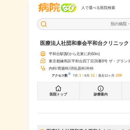
病院なび
人で選べる医院検索
医療法人社団和泰会平和台クリニック
平和台駅
(駅から
北東に約60m
)
東京都練馬区平和台四丁目26番8号 ザ・グラン
内科
胃腸科
消化器科
外科
※
1
11
109
アクセス数
7月
:
6月
:
過去12ヶ月:
医院トップ
診療案内