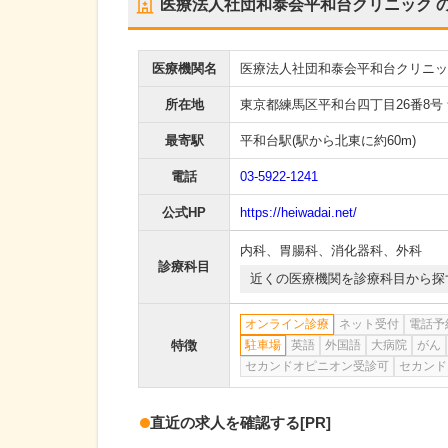
医療法人社団和泰会平和台クリニック
医療機関名
医療法人社団和泰会平和台クリニッ
所在地
東京都練馬区平和台四丁目26番8号
最寄駅
平和台駅
(駅から
北東に約60m
)
電話
03-5922-1241
公式HP
https://heiwadai.net/
内科
、
胃腸科
、
消化器科
、
外科
診療科目
近くの医療機関を診療科目から探
オンライン診療
ネット受付
電話予
特徴
駐車場
英語
外国語
大病院
がん
セカンドオピニオン受診可
セカンド
直近の求人を確認する
[PR]