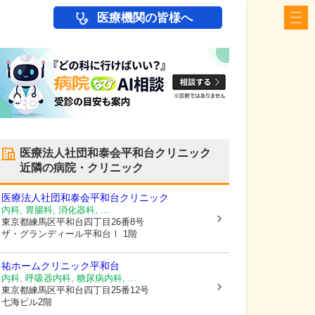
医療機関の皆様へ
医療法人社団和泰会平和台クリニック
近隣の病院・クリニック
医療法人社団和泰会平和台クリニック
内科, 胃腸科, 消化器科, ...
東京都練馬区
平和台四丁目26番8号
ザ・グランディール平和台Ⅰ 1階
祐ホームクリニック平和台
内科, 呼吸器内科, 糖尿病内科, ...
東京都練馬区
平和台四丁目25番12号
七海ビル2階