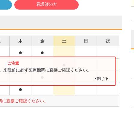
看護師の方
水
木
金
土
日
祝
●
●
●
す。来院前に必ず医療機関に直接ご確認ください。
●
×閉じる
●
関に直接ご確認ください。