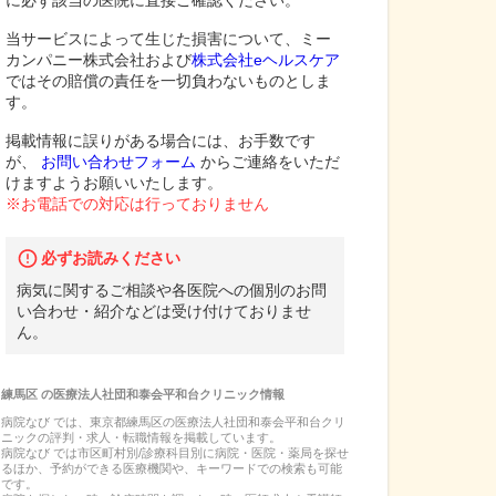
に必ず該当の医院に直接ご確認ください。
当サービスによって生じた損害について、ミー
カンパニー株式会社および
株式会社eヘルスケア
ではその賠償の責任を一切負わないものとしま
す。
掲載情報に誤りがある場合には、お手数です
が、
お問い合わせフォーム
からご連絡をいただ
けますようお願いいたします。
※お電話での対応は行っておりません
必ずお読みください
病気に関するご相談や各医院への個別のお問
い合わせ・紹介などは受け付けておりませ
ん。
練馬区
の
医療法人社団和泰会平和台クリニック
情報
病院なび では、
東京都
練馬区
の
医療法人社団和泰会平和台クリ
ニック
の
評判・求人・転職
情報を掲載しています。
病院なび では市区町村別/診療科目別に病院・医院・薬局を探せ
るほか、予約ができる医療機関や、キーワードでの検索も可能
です。