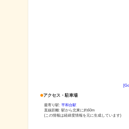
[G
アクセス・駐車場
最寄り駅:
平和台駅
直線距離: 駅から
北東に約60m
(この情報は経緯度情報を元に生成しています)