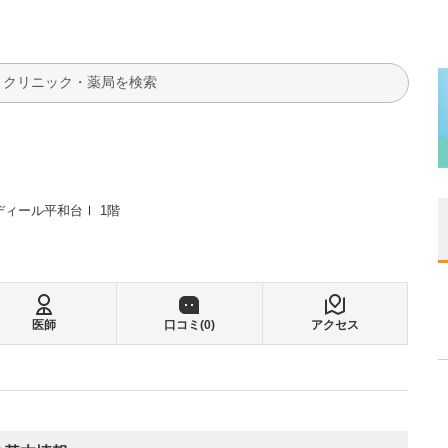
検索
ディール平和台Ⅰ 1階
医師
口コミ(
0
)
アクセス