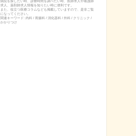
病院を探したい時、診療時間を調べたい時、医師求人や看護師
求人、薬剤師求人情報を知りたい時に便利です。
また、役立つ医療コラムなども掲載していますので、是非ご覧
になってください。
関連キーワード:
内科 / 胃腸科 / 消化器科 / 外科 / クリニック /
かかりつけ