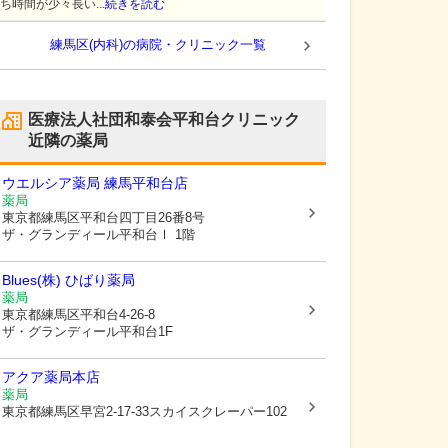
ち時間が少々長い...
続きを読む
練馬区(内科)の病院・クリニック一覧
医療法人社団和泰会平和台クリニック
近隣の薬局
ウエルシア薬局 練馬平和台店
薬局
東京都練馬区
平和台四丁目26番8号
ザ・グランディール平和台Ⅰ 1階
Blues(株) ひばり薬局
薬局
東京都練馬区
平和台4-26-8
ザ・グランディール平和台1F
アクア薬局本店
薬局
東京都練馬区
早宮2-17-33スカイスクレーパー102