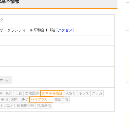
の基本情報
ク
 ザ・グランディール平和台Ⅰ 1階
[アクセス]
す
約
夜間
日祝
女性医師
スマホ保険証
入院可
キッズ
クレカ
在宅
訪問
DPC
バリアフリー
感染予防
オピニオン情報提供可
地域連携