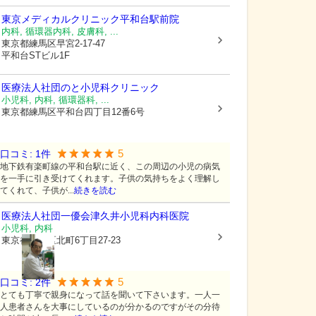
東京メディカルクリニック平和台駅前院
内科, 循環器内科, 皮膚科, ...
東京都練馬区
早宮2-17-47
平和台STビル1F
医療法人社団のと小児科クリニック
小児科, 内科, 循環器科, ...
東京都練馬区
平和台四丁目12番6号
5
口コミ:
1
件
地下鉄有楽町線の平和台駅に近く、この周辺の小児の病気
を一手に引き受けてくれます。子供の気持ちをよく理解し
てくれて、子供が...
続きを読む
医療法人社団一優会
津久井小児科内科医院
小児科, 内科
東京都練馬区
北町6丁目27-23
5
口コミ:
2
件
とても丁寧で親身になって話を聞いて下さいます。一人一
人患者さんを大事にしているのが分かるのですがその分待