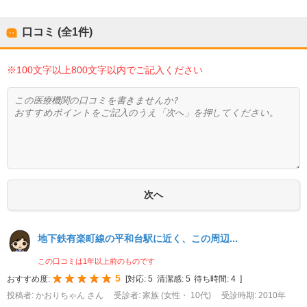
口コミ (全
1
件)
※100文字以上800文字以内でご記入ください
地下鉄有楽町線の平和台駅に近く、この周辺...
この口コミは1年以上前のものです
5
おすすめ度:
[
対応:
5
清潔感:
5
待ち時間:
4
]
投稿者: かおりちゃん さん
受診者: 家族 (女性・ 10代)
受診時期: 2010年