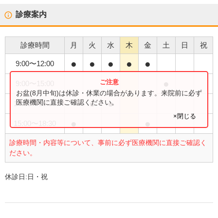
診療案内
診療時間
月
火
水
木
金
土
日
祝
●
●
●
●
●
9:00
〜
12:00
●
9:00
〜
15:00
お盆(8月中旬)は休診・休業の場合があります。来院前に必ず
●
●
医療機関に直接ご確認ください。
14:00
〜
18:30
×閉じる
●
●
15:00
〜
18:30
診療時間・内容等について、事前に必ず医療機関に直接ご確認く
ださい。
休診日:
日・祝