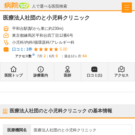
病院なび
人で選べる医院検索
医療法人社団のと小児科クリニック
平和台駅
(駅から
東に約230m
)
東京都練馬区平和台四丁目12番6号
小児科
内科
循環器科
アレルギー科
口コミ:
1
件
5.00
※
2
6
64
アクセス数
7月
:
6月
:
過去12ヶ月:
医院トップ
診療案内
医師
口コミ(
1
)
アクセス
医療法人社団のと小児科クリニック
の基本情報
医療機関名
医療法人社団のと小児科クリニック