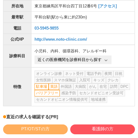
所在地
東京都練馬区平和台四丁目12番6号
[アクセス]
最寄駅
平和台駅
(駅から
東に約230m
)
電話
03-5945-9855
公式HP
http://www.noto-clinic.com/
小児科
、
内科
、
循環器科
、
アレルギー科
診療科目
近くの医療機関を診療科目から探す
オンライン診療
ネット受付
電話予約
夜間
日祝
女性医師
スマホ保険証
入院可
キッズ
クレカ
特徴
駐車場
英語
外国語
大病院
がん
在宅
訪問
DPC
バリアフリー
感染予防
セカンドオピニオン受診可
セカンドオピニオン情報提供可
地域連携
直近の求人を確認する
[PR]
PT/OT/STの方
看護師の方