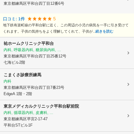
東京都練馬区
平和台四丁目12番6号
5
口コミ:
1
件
地下鉄有楽町線の平和台駅に近く、この周辺の小児の病気を一手に引き受けて
くれます。子供の気持ちをよく理解してくれて、子供が...
続きを読む
祐ホームクリニック平和台
内科, 呼吸器内科, 糖尿病内科, ...
東京都練馬区
平和台四丁目25番12号
七海ビル2階
こまくさ診療所練馬
内科
東京都練馬区
平和台四丁目7番23号
EdgeA 1階・2階
東京メディカルクリニック平和台駅前院
内科, 循環器内科, 皮膚科, ...
東京都練馬区
早宮2-17-47
平和台STビル1F