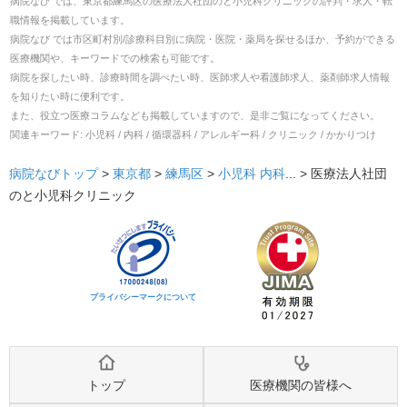
病院なび では、
東京都
練馬区
の
医療法人社団のと小児科クリニック
の
評判・求人・転
職
情報を掲載しています。
病院なび では市区町村別/診療科目別に病院・医院・薬局を探せるほか、予約ができる
医療機関や、キーワードでの検索も可能です。
病院を探したい時、診療時間を調べたい時、医師求人や看護師求人、薬剤師求人情報
を知りたい時に便利です。
また、役立つ医療コラムなども掲載していますので、是非ご覧になってください。
関連キーワード:
小児科 / 内科 / 循環器科 / アレルギー科 / クリニック / かかりつけ
病院なびトップ
>
東京都
>
練馬区
>
小児科
内科
... >
医療法人社団
のと小児科クリニック
プライバシーマークについて
トップ
医療機関の皆様へ