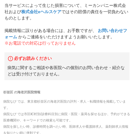
当サービスによって生じた損害について、ミーカンパニー株式会
社および
株式会社eヘルスケア
ではその賠償の責任を一切負わない
ものとします。
掲載情報に誤りがある場合には、お手数ですが、
お問い合わせフ
ォーム
からご連絡をいただけますようお願いいたします。
※お電話での対応は行っておりません
必ずお読みください
病気に関するご相談や各医院への個別のお問い合わせ・紹介な
どは受け付けておりません。
杉並区
の
海老沢医院
情報
病院なび では、
東京都
杉並区
の
海老沢医院
の
評判・求人・転職
情報を掲載していま
す。
病院なび では市区町村別/診療科目別に病院・医院・薬局を探せるほか、予約ができる
医療機関や、キーワードでの検索も可能です。
病院を探したい時、診療時間を調べたい時、医師求人や看護師求人、薬剤師求人情報
を知りたい時に便利です。