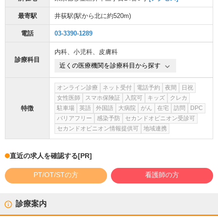
最寄駅
井荻駅
(駅から
北に約520m
)
電話
03-3390-1289
内科
、
小児科
、
皮膚科
診療科目
近くの医療機関を診療科目から探す
オンライン診療
ネット受付
電話予約
夜間
日祝
女性医師
スマホ保険証
入院可
キッズ
クレカ
特徴
駐車場
英語
外国語
大病院
がん
在宅
訪問
DPC
バリアフリー
感染予防
セカンドオピニオン受診可
セカンドオピニオン情報提供可
地域連携
直近の求人を確認する
[PR]
PT/OT/STの方
看護師の方
診療案内