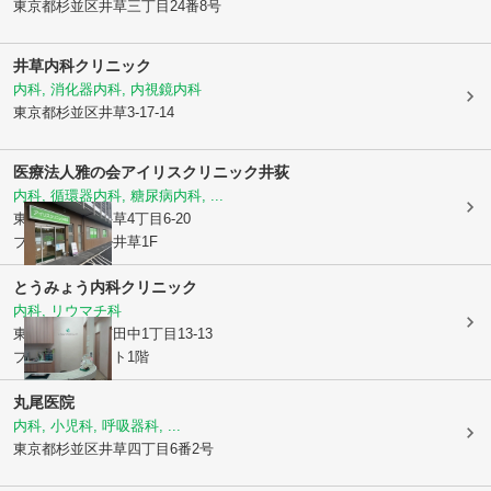
東京都杉並区
井草三丁目24番8号
井草内科クリニック
内科, 消化器内科, 内視鏡内科
東京都杉並区
井草3-17-14
医療法人雅の会
アイリスクリニック井荻
内科, 循環器内科, 糖尿病内科, ...
東京都杉並区
井草4丁目6-20
ブランシエール井草1F
とうみょう内科クリニック
内科, リウマチ科
東京都練馬区
南田中1丁目13-13
プレミールコート1階
丸尾医院
内科, 小児科, 呼吸器科, ...
東京都杉並区
井草四丁目6番2号