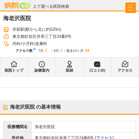
病院なび
人で選べる医院検索
海老沢医院
井荻駅
(駅から
北に約520m
)
東京都杉並区井草三丁目24番8号
内科
小児科
皮膚科
※
3
1
59
アクセス数
7月
:
6月
:
過去12ヶ月:
医院トップ
診療案内
医師
口コミ(
0
)
アクセス
海老沢医院
の基本情報
医療機関名
海老沢医院
所在地
東京都杉並区井草三丁目24番8号
[アクセス]