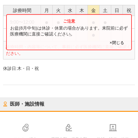
診療時間
月
火
水
木
金
土
日
祝
●
●
●
●
●
9:00
〜
12:00
お盆(8月中旬)は休診・休業の場合があります。来院前に必ず
●
●
●
●
医療機関に直接ご確認ください。
15:00
〜
18:00
×閉じる
診療時間・内容等について、事前に必ず医療機関に直接ご確認く
ださい。
休診日:
木・日・祝
医師・施設情報