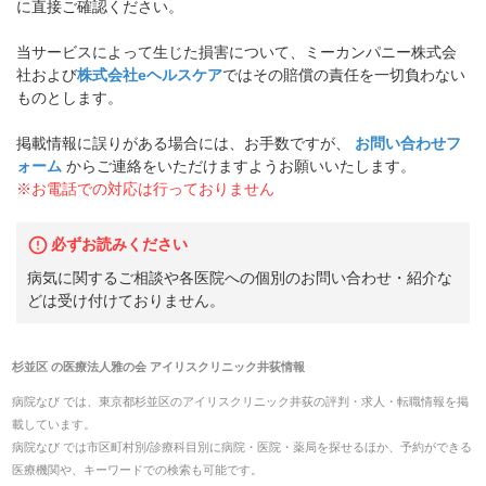
に直接ご確認ください。
当サービスによって生じた損害について、ミーカンパニー株式会
社および
株式会社eヘルスケア
ではその賠償の責任を一切負わない
ものとします。
掲載情報に誤りがある場合には、お手数ですが、
お問い合わせフ
ォーム
からご連絡をいただけますようお願いいたします。
※お電話での対応は行っておりません
必ずお読みください
病気に関するご相談や各医院への個別のお問い合わせ・紹介な
どは受け付けておりません。
杉並区
の
医療法人雅の会 アイリスクリニック井荻
情報
病院なび では、
東京都
杉並区
の
アイリスクリニック井荻
の
評判・求人・転職
情報を掲
載しています。
病院なび では市区町村別/診療科目別に病院・医院・薬局を探せるほか、予約ができる
医療機関や、キーワードでの検索も可能です。