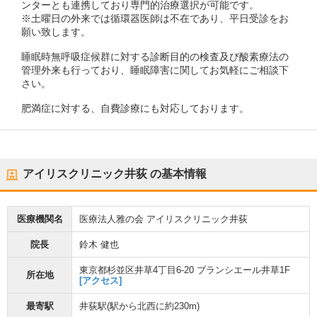
ンターとも連携しており専門的治療選択が可能です。
※土曜日の外来では循環器医師は不在であり、平日受診をお
願い致します。
睡眠時無呼吸症候群に対する診断目的の検査及び酸素療法の
管理外来も行っており、睡眠障害に関してお気軽にご相談下
さい。
肥満症に対する、自費診療にも対応しております。
アイリスクリニック井荻
の基本情報
医療機関名
医療法人雅の会 アイリスクリニック井荻
院長
鈴木 健也
東京都杉並区井草4丁目6-20 ブランシエール井草1F
所在地
[アクセス]
最寄駅
井荻駅
(駅から
北西に約230m
)