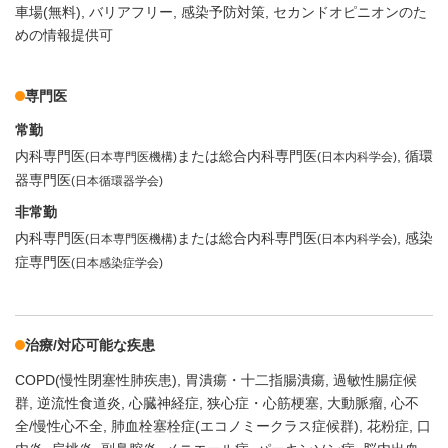
車場(無料)
バリアフリー
感染予防対策
セカンドオピニオンのた
めの情報提供可
専門医
常勤
内科専門医
または総合内科専門医
循環
(日本専門医機構)
(日本内科学会)
器専門医
(日本循環器学会)
非常勤
内科専門医
または総合内科専門医
感染
(日本専門医機構)
(日本内科学会)
症専門医
(日本感染症学会)
治療/対応可能な疾患
COPD(慢性閉塞性肺疾患)
胃潰瘍・十二指腸潰瘍
過敏性腸症候
群
逆流性食道炎
心臓神経症
狭心症・心筋梗塞
大動脈瘤
心不
全/慢性心不全
肺血栓塞栓症(エコノミークラス症候群)
花粉症
口