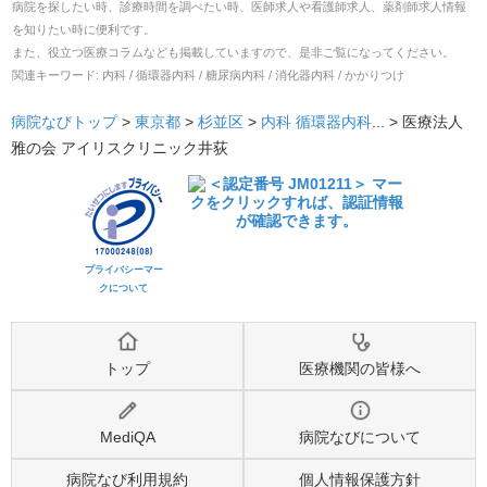
病院を探したい時、診療時間を調べたい時、医師求人や看護師求人、薬剤師求人情報
を知りたい時に便利です。
また、役立つ医療コラムなども掲載していますので、是非ご覧になってください。
関連キーワード:
内科 / 循環器内科 / 糖尿病内科 / 消化器内科 / かかりつけ
病院なびトップ
>
東京都
>
杉並区
>
内科
循環器内科
... >
医療法人
雅の会 アイリスクリニック井荻
プライバシーマー
クについて
トップ
医療機関の皆様へ
MediQA
病院なびについて
病院なび利用規約
個人情報保護方針