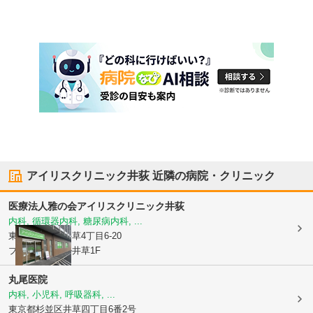
アイリスクリニック井荻
近隣の病院・クリニック
医療法人雅の会
アイリスクリニック井荻
内科, 循環器内科, 糖尿病内科, ...
東京都杉並区
井草4丁目6-20
ブランシエール井草1F
丸尾医院
内科, 小児科, 呼吸器科, ...
東京都杉並区
井草四丁目6番2号