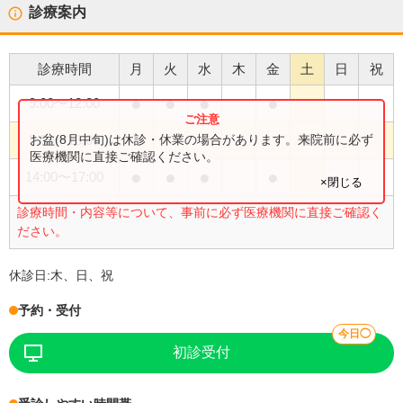
診療案内
診療時間
月
火
水
木
金
土
日
祝
●
●
●
●
9:00
〜
12:00
●
お盆(8月中旬)は休診・休業の場合があります。来院前に必ず
9:00
〜
13:00
医療機関に直接ご確認ください。
●
●
●
●
14:00
〜
17:00
×閉じる
診療時間・内容等について、事前に必ず医療機関に直接ご確認く
ださい。
休診日:
木、日、祝
予約・受付
今日◯
初診受付