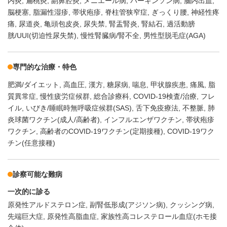
内炎
扁桃炎
副鼻腔炎
メニエール病
パーキンソン病
脳内出血
脳梗塞
脂漏性湿疹
帯状疱疹
脊柱管狭窄症
ぎっくり腰
神経性疼
痛
尿道炎
亀頭包皮炎
尿失禁
腎盂腎炎
腎結石
過活動膀
胱/UUI(切迫性尿失禁)
慢性腎臓病/腎不全
男性型脱毛症(AGA)
専門的な治療・特色
肥満/ダイエット
高血圧
漢方
糖尿病
喘息
甲状腺疾患
痛風
脂
質異常症
慢性疲労症候群
総合診療科
COVID-19検査/治療
フレ
イル
いびき/睡眠時無呼吸症候群(SAS)
舌下免疫療法
不整脈
肺
炎球菌ワクチン(成人/高齢者)
インフルエンザワクチン
帯状疱疹
ワクチン
高齢者のCOVID-19ワクチン(定期接種)
COVID-19ワク
チン(任意接種)
診察可能な難病
一次的に診る
原発性アルドステロン症
副腎低形成(アジソン病)
クッシング病
先端巨大症
原発性高脂血症
家族性高コレステロール血症(ホモ接