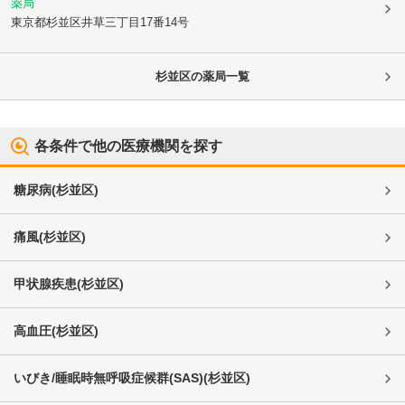
薬局
東京都杉並区
井草三丁目17番14号
杉並区
の薬局一覧
各条件で他の医療機関を探す
糖尿病
(
杉並区
)
痛風
(
杉並区
)
甲状腺疾患
(
杉並区
)
高血圧
(
杉並区
)
いびき/睡眠時無呼吸症候群(SAS)
(
杉並区
)