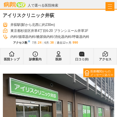
病院なび
人で選べる医院検索
アイリスクリニック井荻
井荻駅
(駅から
北西に約230m
)
東京都杉並区井草4丁目6-20 ブランシエール井草1F
内科
循環器内科
糖尿病内科
消化器内科
呼吸器内科
※
24
38
990
アクセス数
7月
:
6月
:
過去12ヶ月:
医院トップ
診療案内
医師
口コミ(
0
)
アクセス
医療機関からの
メッセージあり