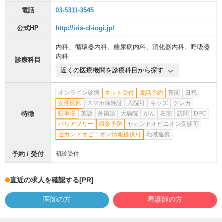
電話
03-5311-3545
公式HP
http://iris-cl-iogi.jp/
内科
、
循環器内科
、
糖尿病内科
、
消化器内科
、
呼吸器
内科
診療科目
近くの医療機関を診療科目から探す
オンライン診療
ネット受付
電話予約
夜間
日祝
女性医師
スマホ保険証
入院可
キッズ
クレカ
特徴
駐車場
英語
外国語
大病院
がん
在宅
訪問
DPC
バリアフリー
感染予防
セカンドオピニオン受診可
セカンドオピニオン情報提供可
地域連携
予約 / 受付
初診受付
直近の求人を確認する
[PR]
医師の方
看護師の方